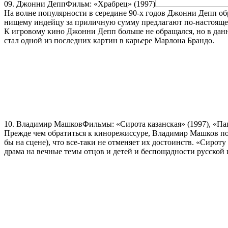
09. Джонни ДеппФильм: «Храбрец» (1997)
На волне популярности в середине 90-х годов Джонни Депп об
нищему индейцу за приличную сумму предлагают по-настоящему
К игровому кино Джонни Депп больше не обращался, но в данн
стал одной из последних картин в карьере Марлона Брандо.
10. Владимир МашковФильмы: «Сирота казанская» (1997), «Пап
Прежде чем обратиться к кинорежиссуре, Владимир Машков пос
бы на сцене), что все-таки не отменяет их достоинств. «Сиро
драма на вечные темы отцов и детей и беспощадности русской 