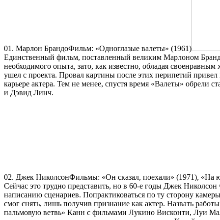
01. Марлон БрандоФильм: «Одноглазые валеты» (1961)
Единственный фильм, поставленный великим Марлоном Брандо 
необходимого опыта, зато, как известно, обладая своенравным 
ушел с проекта. Провал картины после этих перипетий привел 
карьере актера. Тем не менее, спустя время «Валеты» обрели с
и Дэвид Линч.
02. Джек НиколсонФильмы: «Он сказал, поехали» (1971), «На ю
Сейчас это трудно представить, но в 60-е годы Джек Николсон
написанию сценариев. Попрактиковаться по ту сторону камеры
смог снять, лишь получив признание как актер. Назвать работ
пальмовую ветвь» Канн с фильмами Лукино Висконти, Луи Ма