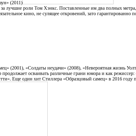
аун» (2011)
 за лучшие роли Том Хэнкс. Поставленные им два полных метра
итязательное кино, не сулящее откровений, зато гарантированно
ец» (2001), «Солдаты неудачи» (2008), «Невероятная жизнь Уол
р продолжает осваивать различные грани юмора и как режиссер
ти». Еще один хит Стиллера «Образцовый самец» в 2016 году по