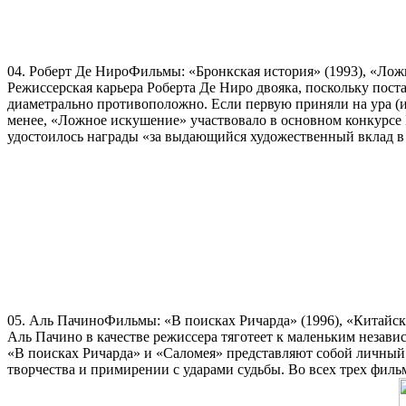
04. Роберт Де НироФильмы: «Бронкская история» (1993), «Лож
Режиссерская карьера Роберта Де Ниро двояка, поскольку по
диаметрально противоположно. Если первую приняли на ура (и 
менее, «Ложное искушение» участвовало в основном конкурсе 
удостоилось награды «за выдающийся художественный вклад в р
05. Аль ПачиноФильмы: «В поисках Ричарда» (1996), «Китайски
Аль Пачино в качестве режиссера тяготеет к маленьким неза
«В поисках Ричарда» и «Саломея» представляют собой личный 
творчества и примирении с ударами судьбы. Во всех трех филь