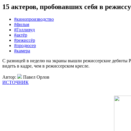
15 актеров, пробовавших себя в режисс
#кинопроизводство
#фильм
#Голливуд
#актёр
#режиссёр
#продюсер
#камера
С разницей в неделю на экраны вышли режиссерские дебюты Рас
видеть в кадре, чем в режиссерском кресле
.
Автор:
Павел Орлов
ИСТОЧНИК