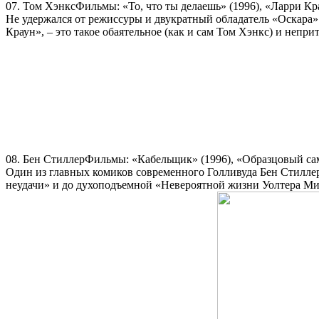
07. Том ХэнксФильмы: «То, что ты делаешь» (1996), «Ларри Кр
Не удержался от режиссуры и двукратный обладатель «Оскара»
Краун», – это такое обаятельное (как и сам Том Хэнкс) и непр
08. Бен СтиллерФильмы: «Кабельщик» (1996), «Образцовый сам
Один из главных комиков современного Голливуда Бен Стилле
неудачи» и до духоподъемной «Невероятной жизни Уолтера Мит