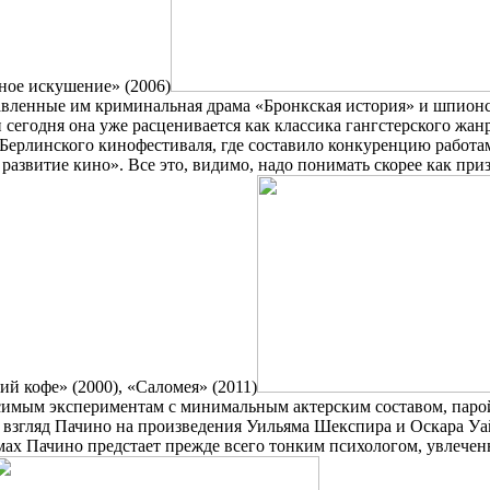
ное искушение» (2006)
ставленные им криминальная драма «Бронкская история» и шпио
сегодня она уже расценивается как классика гангстерского жанр
Берлинского кинофестиваля, где составило конкуренцию работа
азвитие кино». Все это, видимо, надо понимать скорее как при
й кофе» (2000), «Саломея» (2011)
висимым экспериментам с минимальным актерским составом, па
взгляд Пачино на произведения Уильяма Шекспира и Оскара Уай
мах Пачино предстает прежде всего тонким психологом, увлеченн