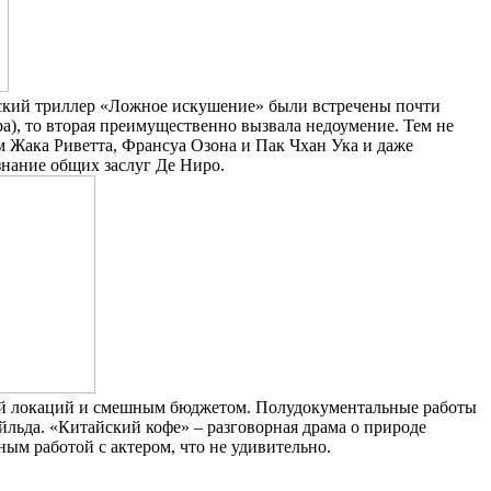
нский триллер «Ложное искушение» были встречены почти
а), то вторая преимущественно вызвала недоумение. Тем не
м Жака Риветта, Франсуа Озона и Пак Чхан Ука и даже
знание общих заслуг Де Ниро.
рой локаций и смешным бюджетом. Полудокументальные работы
льда. «Китайский кофе» – разговорная драма о природе
ым работой с актером, что не удивительно.