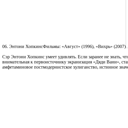
06. Энтони ХопкинсФильмы: «Август» (1996), «Вихрь» (2007)
Сэр Энтони Хопкинс умеет удивлять. Если заранее не знать, ч
внимательная к первоисточнику экранизация «Дяди Вани», став
амфетаминовое постмодернистское хулиганство, истинное значен