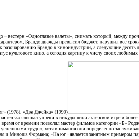
– вестерн «Одноглазые валеты», снимать который, между проч
характером, Брандо дважды превысил бюджет, нарушил все сроки о
к разочарованию Брандо в киноиндустрии, а следующие десять л
татус культового кино, а сегодня картину к числу своих любимы
г» (1978), «Два Джейка» (1990)
 частенько слышал упреки в никудышной актерской игре и более 
 время от времени позволял мастер фильмов категории «Б» Род
ы успешными трудно, хотя внимания они определенно заслуживаю
ля и Милоша Формана; «На юг» является занятным примером па