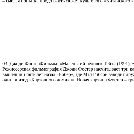
– смелая попытка продолжить сюжет культового «Китайского к
03. Джоди ФостерФильмы: «Маленький человек Тейт» (1991), «
Режиссерская фильмография Джоди Фостер насчитывает три кар
вышедший пять лет назад «Бобер», где Мэл Гибсон заводит друж
один эпизод «Карточного домика». Новая картина Фостер – тр