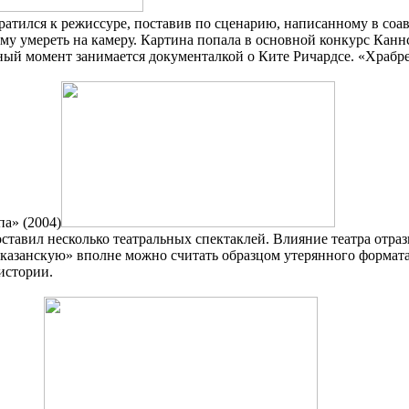
ратился к режиссуре, поставив по сценарию, написанному в соа
 умереть на камеру. Картина попала в основной конкурс Каннск
ый момент занимается документалкой о Ките Ричардсе. «Храбрец
а» (2004)
тавил несколько театральных спектаклей. Влияние театра отраз
ту казанскую» вполне можно считать образцом утерянного форма
истории.