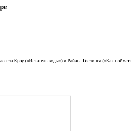
уре
села Кроу («Искатель воды») и Райана Гослинга («Как поймать м