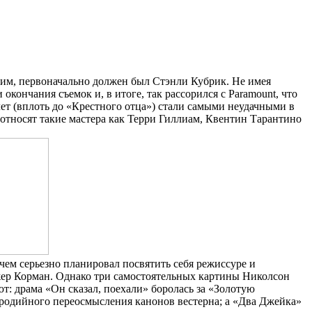
им, первоначально должен был Стэнли Кубрик. Не имея
кончания съемок и, в итоге, так рассорился с Paramount, что
ет (вплоть до «Крестного отца») стали самыми неудачными в
х относят такие мастера как Терри Гиллиам, Квентин Тарантино
чем серьезно планировал посвятить себя режиссуре и
жер Корман. Однако три самостоятельных картины Николсон
т: драма «Он сказал, поехали» боролась за «Золотую
родийного переосмысления канонов вестерна; а «Два Джейка»