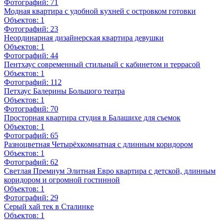
Фотографий:
71
Модная квартира с удобной кухней с островком готовки
Объектов:
1
Фотографий:
23
Неординарная дизайнерская квартира девушки
Объектов:
1
Фотографий:
44
Пентхаус современный стильный с кабинетом и террасой
Объектов:
1
Фотографий:
112
Петхаус Балерины Большого театра
Объектов:
1
Фотографий:
70
Просторная квартира студия в Балашихе для съемок
Объектов:
1
Фотографий:
65
Разноцветная Четырёхкомнатная с длинным коридором
Объектов:
1
Фотографий:
62
Светлая Премиум Элитная Евро квартира с детской, длинным
коридором и огромной гостинной
Объектов:
1
Фотографий:
29
Серый хай тек в Сталинке
Объектов:
1