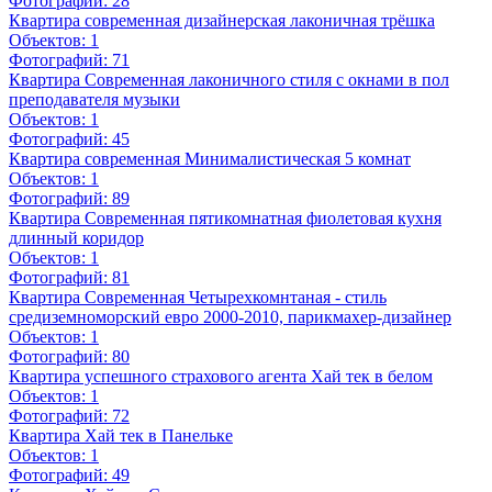
Фотографий:
28
Квартира современная дизайнерская лаконичная трёшка
Объектов:
1
Фотографий:
71
Квартира Современная лаконичного стиля с окнами в пол
преподавателя музыки
Объектов:
1
Фотографий:
45
Квартира современная Минималистическая 5 комнат
Объектов:
1
Фотографий:
89
Квартира Современная пятикомнатная фиолетовая кухня
длинный коридор
Объектов:
1
Фотографий:
81
Квартира Современная Четырехкомнтаная - стиль
средиземноморский евро 2000-2010, парикмахер-дизайнер
Объектов:
1
Фотографий:
80
Квартира успешного страхового агента Хай тек в белом
Объектов:
1
Фотографий:
72
Квартира Хай тек в Панельке
Объектов:
1
Фотографий:
49