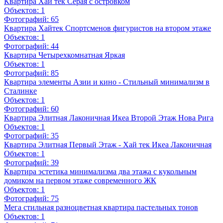
Квартира Хай тек Серая с островком
Объектов:
1
Фотографий:
65
Квартира Хайтек Спортсменов фигуристов на втором этаже
Объектов:
1
Фотографий:
44
Квартира Четырехкомнатная Яркая
Объектов:
1
Фотографий:
85
Квартира элементы Азии и кино - Стильный минимализм в
Сталинке
Объектов:
1
Фотографий:
60
Квартира Элитная Лаконичная Икеа Второй Этаж Нова Рига
Объектов:
1
Фотографий:
35
Квартира Элитная Первый Этаж - Хай тек Икеа Лаконичная
Объектов:
1
Фотографий:
39
Квартира эстетика минимализма два этажа с кукольным
домиком на первом этаже современного ЖК
Объектов:
1
Фотографий:
75
Мега стильная разноцветная квартира пастельных тонов
Объектов:
1