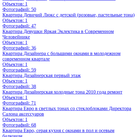
Объектов:
1
Фотографий:
50
Квартира Девичий Люкс с детской (розовые, пастельные тона)
Объектов:
1
Фотографий:
47
Квартира Девушки Яркая Эклектика в Современном
Человейнике
Объектов:
1
Фотографий:
36
Квартира Дизайнера с большими окнами в молодежном
современном квартале
Объектов:
1
Фотографий:
59
Квартира Дизайнерская первый этаж
Объектов:
1
Фотографий:
38
Квартира Дизайнерская холодные тона 2010 года ремонт
Объектов:
1
Фотографий:
71
Квартира Евро в светлых тонах со стеклоблоками Директора
Салона аксессуаров
Объектов:
1
Фотографий:
68
Квартира Евро, серая кухня с окнами в пол и осевым
балконом