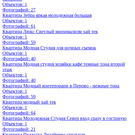
Объектов:
1
Фотографий:
27
Квартира Зебра яркая молодежная большая
Объектов:
1
Фотографий:
61
Квартира Люкс Светлый минимализм хай тек
Объектов:
1
Фотографий:
59
Квартира Модная Студия для ночных съемок
Объектов:
1
Фотографий:
40
Квартира Модная студия хозяйки кафе темные тона второй
этаж
Объектов:
1
Фотографий:
40
Квартира Модный контепорари в Перово - нежные тона
Объектов:
1
Фотографий:
59
Квартира модный хай тек
Объектов:
1
Фотографий:
64
Квартира Молодежная Студия Север вход сразу в гостиную
Объектов:
1
Фотографий:
21
Квартира Педагога Дизайнера стильная