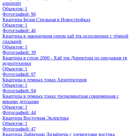
аэропорт
Объектов:
1
Фотографий:
96
Квартира Белая Стильная в Новостройках
Объектов:
1
Фотографий:
46
Квартира в лаконичном сером хай тек исполнении с тёмной
спальней
Объектов:
1
Фотографий:
39
Квартира в стиле 2000 - Хай тек Директора по продажам тв
аудиотехники
Объектов:
1
Фотографий:
97
Квартира в темных тонах Архитекторов
Объектов:
1
Фотографий:
94
Квартира в темных тонах трехкомнатная современная с
яркими детскими
Объектов:
1
Фотографий:
44
Квартира Восточная Эклектика
Объектов:
1
Фотографий:
47
Квартира Дайверши Дизайнера с элементами востока