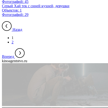
Фотографий:
45
Серый Хай тек с синей кухней, девушки
Объектов:
1
Фотографий:
29
Назад
1
2
Вперед
kinoagentstvo.ru