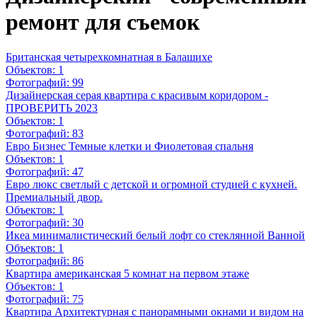
ремонт для съемок
Британская четырехкомнатная в Балашихе
Объектов:
1
Фотографий:
99
Дизайнерская серая квартира с красивым коридором -
ПРОВЕРИТЬ 2023
Объектов:
1
Фотографий:
83
Евро Бизнес Темные клетки и Фиолетовая спальня
Объектов:
1
Фотографий:
47
Евро люкс светлый с детской и огромной студией с кухней.
Премиальный двор.
Объектов:
1
Фотографий:
30
Икеа минималистический белый лофт со стеклянной Ванной
Объектов:
1
Фотографий:
86
Квартира американская 5 комнат на первом этаже
Объектов:
1
Фотографий:
75
Квартира Архитектурная с панорамными окнами и видом на