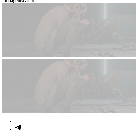
kinoagentstvo.ru