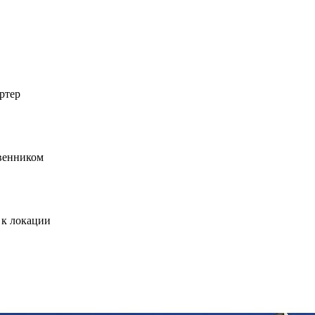
ртер
твенником
 к локации