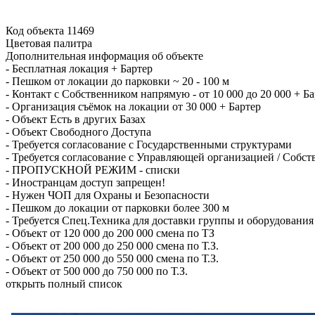
Код объекта 11469
Цветовая палитра
Дополнительная информация об объекте
-
Бесплатная локация + Бартер
-
Пешком от локации до парковки ~ 20 - 100 м
-
Контакт с Собственником напрямую - от 10 000 до 20 000 + Ба
-
Организация съёмок на локации от 30 000 + Бартер
-
Объект Есть в других Базах
-
Объект Свободного Доступа
-
Требуется согласование с Государственными структурами
-
Требуется согласование с Управляющей организацией / Собс
-
ПРОПУСКНОЙ РЕЖИМ - списки
-
Иностранцам доступ запрещен!
-
Нужен ЧОП для Охраны и Безопасности
-
Пешком до локации от парковки более 300 м
-
Требуется Спец.Техника для доставки группы и оборудования
-
Объект от 120 000 до 200 000 смена по ТЗ
-
Объект от 200 000 до 250 000 смена по Т.З.
-
Объект от 250 000 до 550 000 смена по Т.З.
-
Объект от 500 000 до 750 000 по Т.З.
открыть полный список