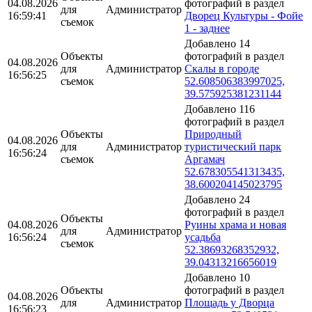
04.08.2026
фотографий в раздел
для
Администратор
16:59:41
Дворец Культуры - Фойе
съемок
1 - заднее
Добавлено 14
Объекты
фотографий в раздел
04.08.2026
для
Администратор
Скалы в городе
16:56:25
съемок
52.608506383997025,
39.575925381231144
Добавлено 116
фотографий в раздел
Объекты
Природный
04.08.2026
для
Администратор
туристический парк
16:56:24
съемок
Аргамач
52.678305541313435,
38.600204145023795
Добавлено 24
фотографий в раздел
Объекты
04.08.2026
Руины храма и новая
для
Администратор
16:56:24
усадьба
съемок
52.38693268352932,
39.04313216656019
Добавлено 10
Объекты
фотографий в раздел
04.08.2026
для
Администратор
Площадь у Дворца
16:56:23