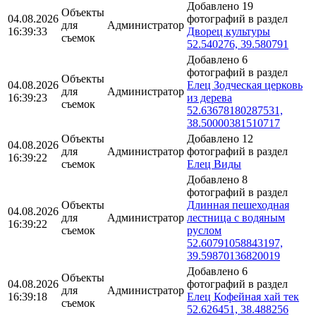
Добавлено 19
Объекты
04.08.2026
фотографий в раздел
для
Администратор
16:39:33
Дворец культуры
съемок
52.540276, 39.580791
Добавлено 6
фотографий в раздел
Объекты
04.08.2026
Елец Зодческая церковь
для
Администратор
16:39:23
из дерева
съемок
52.63678180287531,
38.50000381510717
Объекты
Добавлено 12
04.08.2026
для
Администратор
фотографий в раздел
16:39:22
съемок
Елец Виды
Добавлено 8
фотографий в раздел
Объекты
Длинная пешеходная
04.08.2026
для
Администратор
лестница с водяным
16:39:22
съемок
руслом
52.60791058843197,
39.59870136820019
Добавлено 6
Объекты
04.08.2026
фотографий в раздел
для
Администратор
16:39:18
Елец Кофейная хай тек
съемок
52.626451, 38.488256