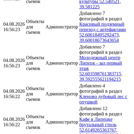
съемок
культуры 52.540521,
39.581225
Добавлено 7
фотографий в раздел
Объекты
04.08.2026
Красивый подземный
для
Администратор
16:56:23
переход с артефактами
съемок
52.60618495292473,
39.60018673643654
Добавлено 7
фотографий в раздел
Объекты
Молодежный центр
04.08.2026
для
Администратор
Липецк - зал первый
16:56:23
съемок
этаж
52.603598761383715,
39.592555621194215
Добавлено 4
Объекты
04.08.2026
фотографий в раздел
для
Администратор
16:56:22
Кленово дубовый лес с
съемок
опушкой
Добавлено 12
фотографий в раздел
Объекты
04.08.2026
Кафе в Липецке
для
Администратор
16:56:22
брутальный стиль
съемок
52.6149265363767,