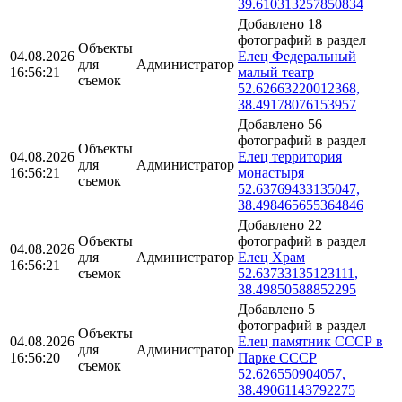
39.610313257850834
Добавлено 18
фотографий в раздел
Объекты
04.08.2026
Елец Федеральный
для
Администратор
16:56:21
малый театр
съемок
52.62663220012368,
38.49178076153957
Добавлено 56
фотографий в раздел
Объекты
04.08.2026
Елец территория
для
Администратор
16:56:21
монастыря
съемок
52.63769433135047,
38.498465655364846
Добавлено 22
Объекты
фотографий в раздел
04.08.2026
для
Администратор
Елец Храм
16:56:21
съемок
52.63733135123111,
38.49850588852295
Добавлено 5
фотографий в раздел
Объекты
04.08.2026
Елец памятник СССР в
для
Администратор
16:56:20
Парке СССР
съемок
52.626550904057,
38.49061143792275