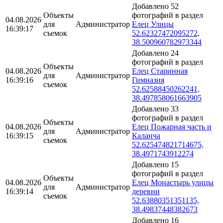
Добавлено 52
Объекты
фотографий в раздел
04.08.2026
для
Администратор
Елец Улицы
16:39:17
съемок
52.62327472095272,
38.500960782973344
Добавлено 24
фотографий в раздел
Объекты
04.08.2026
Елец Старинная
для
Администратор
16:39:16
Гимназия
съемок
52.62588450262241,
38.497858061663905
Добавлено 33
фотографий в раздел
Объекты
04.08.2026
Елец Пожарная часть и
для
Администратор
16:39:15
Каланча
съемок
52.625474821714675,
38.4971743912274
Добавлено 15
фотографий в раздел
Объекты
04.08.2026
Елец Монастырь улицы
для
Администратор
16:39:14
деревни
съемок
52.63880351351135,
38.49837448382673
Добавлено 16