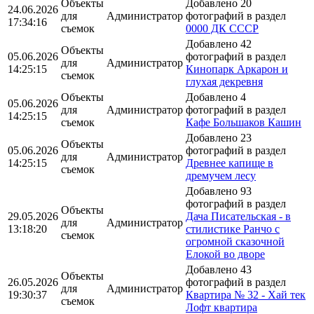
Объекты
Добавлено 20
24.06.2026
для
Администратор
фотографий в раздел
17:34:16
съемок
0000 ДК СССР
Добавлено 42
Объекты
05.06.2026
фотографий в раздел
для
Администратор
14:25:15
Кинопарк Аркарон и
съемок
глухая декревня
Объекты
Добавлено 4
05.06.2026
для
Администратор
фотографий в раздел
14:25:15
съемок
Кафе Большаков Кашин
Добавлено 23
Объекты
05.06.2026
фотографий в раздел
для
Администратор
14:25:15
Древнее капище в
съемок
дремучем лесу
Добавлено 93
фотографий в раздел
Объекты
29.05.2026
Дача Писательская - в
для
Администратор
13:18:20
стилистике Ранчо с
съемок
огромной сказочной
Елокой во дворе
Добавлено 43
Объекты
26.05.2026
фотографий в раздел
для
Администратор
19:30:37
Квартира № 32 - Хай тек
съемок
Лофт квартира