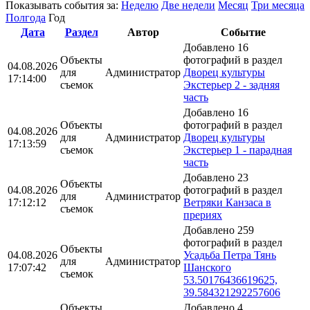
Показывать события за:
Неделю
Две недели
Месяц
Три месяца
Полгода
Год
Дата
Раздел
Автор
Событие
Добавлено 16
Объекты
фотографий в раздел
04.08.2026
для
Администратор
Дворец культуры
17:14:00
съемок
Экстерьер 2 - задняя
часть
Добавлено 16
Объекты
фотографий в раздел
04.08.2026
для
Администратор
Дворец культуры
17:13:59
съемок
Экстерьер 1 - парадная
часть
Добавлено 23
Объекты
04.08.2026
фотографий в раздел
для
Администратор
17:12:12
Ветряки Канзаса в
съемок
прериях
Добавлено 259
фотографий в раздел
Объекты
04.08.2026
Усадьба Петра Тянь
для
Администратор
17:07:42
Шанского
съемок
53.50176436619625,
39.584321292257606
Объекты
Добавлено 4