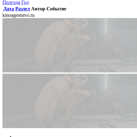
Полгода
Год
Дата
Раздел
Автор
Событие
kinoagentstvo.ru