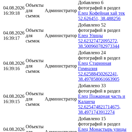
Добавлено 6
Объекты
04.08.2026
фотографий в раздел
для
Администратор
16:39:18
Елец Кофейная хай тек
съемок
52.626451, 38.488256
Добавлено 52
Объекты
фотографий в раздел
04.08.2026
для
Администратор
Елец Улицы
16:39:17
съемок
52.62327472095272,
38.500960782973344
Добавлено 24
фотографий в раздел
Объекты
04.08.2026
Елец Старинная
для
Администратор
16:39:16
Гимназия
съемок
52.62588450262241,
38.497858061663905
Добавлено 33
фотографий в раздел
Объекты
04.08.2026
Елец Пожарная часть и
для
Администратор
16:39:15
Каланча
съемок
52.625474821714675,
38.4971743912274
Добавлено 15
фотографий в раздел
Объекты
04.08.2026
Елец Монастырь улицы
для
Администратор