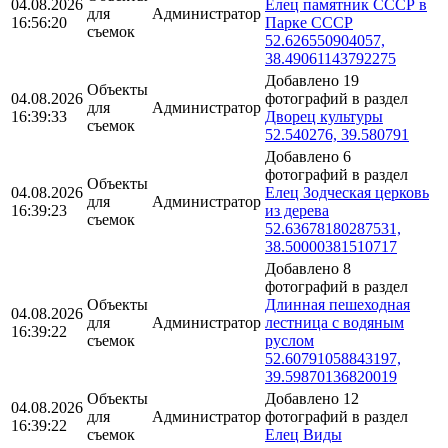
04.08.2026
Елец памятник СССР в
для
Администратор
16:56:20
Парке СССР
съемок
52.626550904057,
38.49061143792275
Добавлено 19
Объекты
04.08.2026
фотографий в раздел
для
Администратор
16:39:33
Дворец культуры
съемок
52.540276, 39.580791
Добавлено 6
фотографий в раздел
Объекты
04.08.2026
Елец Зодческая церковь
для
Администратор
16:39:23
из дерева
съемок
52.63678180287531,
38.50000381510717
Добавлено 8
фотографий в раздел
Объекты
Длинная пешеходная
04.08.2026
для
Администратор
лестница с водяным
16:39:22
съемок
руслом
52.60791058843197,
39.59870136820019
Объекты
Добавлено 12
04.08.2026
для
Администратор
фотографий в раздел
16:39:22
съемок
Елец Виды