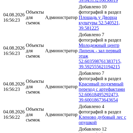
39.04313216656019
Добавлено 10
Объекты
фотографий в раздел
04.08.2026
для
Администратор
Площадь у Дворца
16:56:23
съемок
культуры 52.540521,
39.581225
Добавлено 7
фотографий в раздел
Объекты
Молодежный центр
04.08.2026
для
Администратор
Липецк - зал первый
16:56:23
съемок
этаж
52.603598761383715,
39.592555621194215
Добавлено 7
фотографий в раздел
Объекты
04.08.2026
Красивый подземный
для
Администратор
16:56:23
переход с артефактами
съемок
52.60618495292473,
39.60018673643654
Добавлено 4
Объекты
04.08.2026
фотографий в раздел
для
Администратор
16:56:22
Кленово дубовый лес с
съемок
опушкой
Добавлено 12