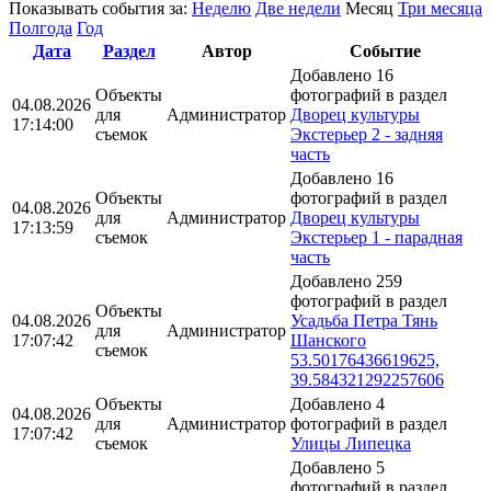
Показывать события за:
Неделю
Две недели
Месяц
Три месяца
Полгода
Год
Дата
Раздел
Автор
Событие
Добавлено 16
Объекты
фотографий в раздел
04.08.2026
для
Администратор
Дворец культуры
17:14:00
съемок
Экстерьер 2 - задняя
часть
Добавлено 16
Объекты
фотографий в раздел
04.08.2026
для
Администратор
Дворец культуры
17:13:59
съемок
Экстерьер 1 - парадная
часть
Добавлено 259
фотографий в раздел
Объекты
04.08.2026
Усадьба Петра Тянь
для
Администратор
17:07:42
Шанского
съемок
53.50176436619625,
39.584321292257606
Объекты
Добавлено 4
04.08.2026
для
Администратор
фотографий в раздел
17:07:42
съемок
Улицы Липецка
Добавлено 5
фотографий в раздел