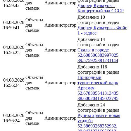
04.08.2026
фотографий в раздел
для
Администратор
16:59:42
Дворец Культуры -
съемок
Концертный зал СССР
Добавлено 10
Объекты
04.08.2026
фотографий в раздел
для
Администратор
16:59:41
Дворец Культуры - Фойе
съемок
1 - заднее
Добавлено 14
Объекты
фотографий в раздел
04.08.2026
для
Администратор
Скалы в городе
16:56:25
съемок
52.608506383997025,
39.575925381231144
Добавлено 116
фотографий в раздел
Объекты
Природный
04.08.2026
для
Администратор
туристический парк
16:56:24
съемок
Аргамач
52.678305541313435,
38.600204145023795
Добавлено 24
фотографий в раздел
Объекты
04.08.2026
Руины храма и новая
для
Администратор
16:56:24
усадьба
съемок
52.38693268352932,