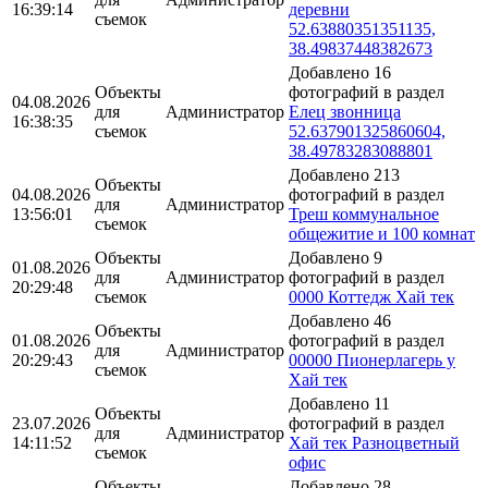
16:39:14
деревни
съемок
52.63880351351135,
38.49837448382673
Добавлено 16
Объекты
фотографий в раздел
04.08.2026
для
Администратор
Елец звонница
16:38:35
съемок
52.637901325860604,
38.49783283088801
Добавлено 213
Объекты
04.08.2026
фотографий в раздел
для
Администратор
13:56:01
Треш коммунальное
съемок
общежитие и 100 комнат
Объекты
Добавлено 9
01.08.2026
для
Администратор
фотографий в раздел
20:29:48
съемок
0000 Коттедж Хай тек
Добавлено 46
Объекты
01.08.2026
фотографий в раздел
для
Администратор
20:29:43
00000 Пионерлагерь у
съемок
Хай тек
Добавлено 11
Объекты
23.07.2026
фотографий в раздел
для
Администратор
14:11:52
Хай тек Разноцветный
съемок
офис
Объекты
Добавлено 28