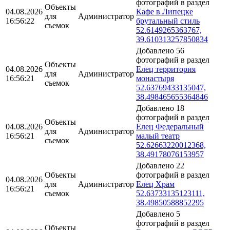
фотографий в раздел
Объекты
04.08.2026
Кафе в Липецке
для
Администратор
16:56:22
брутальный стиль
съемок
52.6149265363767,
39.610313257850834
Добавлено 56
фотографий в раздел
Объекты
04.08.2026
Елец территория
для
Администратор
16:56:21
монастыря
съемок
52.63769433135047,
38.498465655364846
Добавлено 18
фотографий в раздел
Объекты
04.08.2026
Елец Федеральный
для
Администратор
16:56:21
малый театр
съемок
52.62663220012368,
38.49178076153957
Добавлено 22
Объекты
фотографий в раздел
04.08.2026
для
Администратор
Елец Храм
16:56:21
съемок
52.63733135123111,
38.49850588852295
Добавлено 5
фотографий в раздел
Объекты