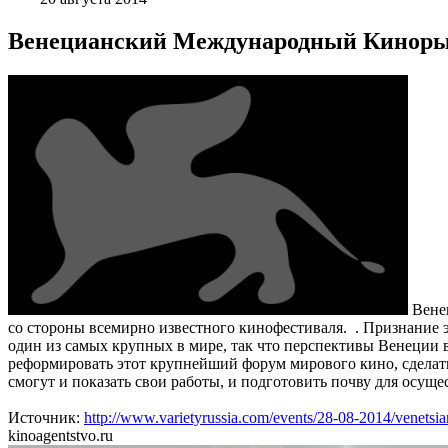
Венецианский Международный Кинор
Венец
со стороны всемирно известного кинофестиваля. . Признание 
один из самых крупных в мире, так что перспективы Венеции 
реформировать этот крупнейший форум мирового кино, сделать
смогут и показать свои работы, и подготовить почву для осущ
Источник:
http://www.varietyrussia.com/events/28-08-2014/venets
kinoagentstvo.ru