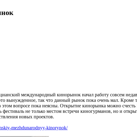
ынок
ианский международный кинорынок начал работу совсем недавн
это вынужденное, так что данный рынок пока очень мал. Кроме 
в этом вопросе пока неясны. Открытие кинорынка можно счесть 
 фестиваль не только местом встречи киногурманов, но и откр
ествления новых проектов.
ianskiy-mezhdunarodnyy-kinorynok/