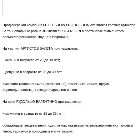
Продюсерская компания LET IT SHOW PRODUCTION объявляет кастинг артистов
на танцевальные роли в 3D мюзикл POLA NEGRI в постановке знаменитого
польского режиссёра Януша Юзефовича.
На кастинг АРТИСТОВ БАЛЕТА приглашаются:
– юноши в возрасте от 20 до 30 лет;
– девушки в возрасте от 20 до 30 лет,
имеющие танцевальные и (желательно) вокальные навыки, яркую
индивидуальность, знающие чарльстон и степ.
На роль РУДОЛЬФО ВАЛЕНТИНО приглашаются:
– мужчины в возрасте от 25 до 35 лет,
обладающие танцевальной подготовкой, навыками латиноамериканских танцев и
танго, харизмой и природным магнетизмом.