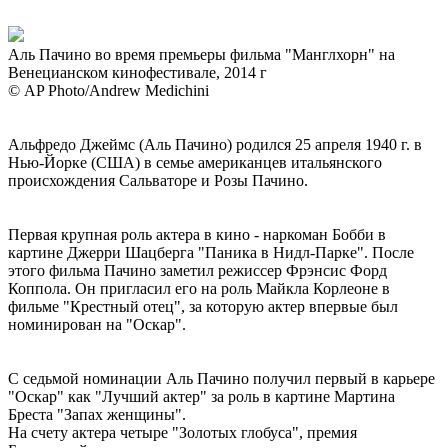
Аль Пачино во время премьеры фильма "Манглхорн" на
Венецианском кинофестивале, 2014 г
© AP Photo/Andrew Medichini
Альфредо Джеймс (Аль Пачино) родился 25 апреля 1940 г. в
Нью-Йорке (США) в семье американцев итальянского
происхождения Сальваторе и Розы Пачино.
Первая крупная роль актера в кино - наркоман Бобби в
картине Джерри Шацберга "Паника в Нидл-Парке". После
этого фильма Пачино заметил режиссер Фрэнсис Форд
Коппола. Он пригласил его на роль Майкла Корлеоне в
фильме "Крестный отец", за которую актер впервые был
номинирован на "Оскар".
С седьмой номинации Аль Пачино получил первый в карьере
"Оскар" как "Лучший актер" за роль в картине Мартина
Бреста "Запах женщины".
На счету актера четыре "Золотых глобуса", премия