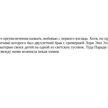
 преувеличения назвать любовью с первого взгляда. Хотя, по пр
плечами которого был двухлетний брак с гримершей Лори Энн Элл
матерью своих детей на одной из светских тусовок. Туда Парад
а между ними возникла некая химия.