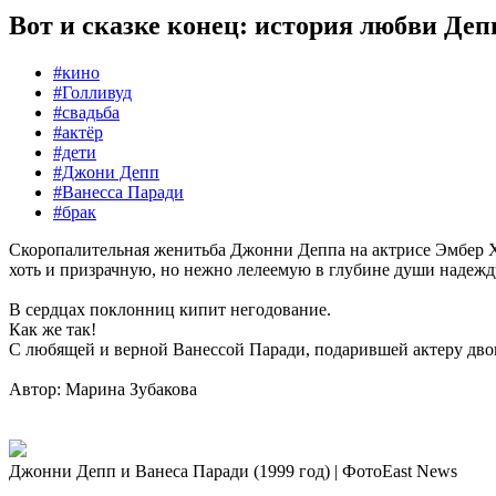
Вот и сказке конец: история любви Деп
#кино
#Голливуд
#свадьба
#актёр
#дети
#Джони Депп
#Ванесса Паради
#брак
Скоропалительная женитьба Джонни Деппа на актрисе Эмбер Хе
хоть и призрачную, но нежно лелеемую в глубине души надежду 
В сердцах поклонниц кипит негодование.
Как же так!
С любящей и верной Ванессой Паради, подарившей актеру двоих
Автор: Марина Зубакова
Джонни Депп и Ванеса Паради (1999 год) | ФотоEast News