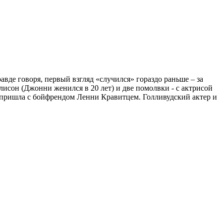
авде говоря, первый взгляд «случился» гораздо раньше – за
исон (Джонни женился в 20 лет) и две помолвки - с актрисой
и пришла с бойфрендом Ленни Кравитцем. Голливудский актер и