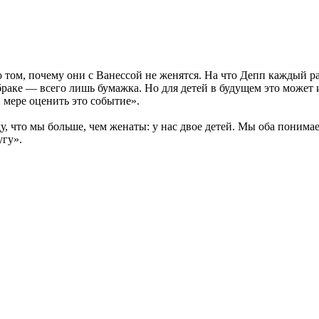
 том, почему они с Ванессой не женятся. На что Депп каждый ра
браке — всего лишь бумажка. Но для детей в будущем это может
 мере оценить это событие».
виду, что мы больше, чем женаты: у нас двое детей. Мы оба пони
угу».