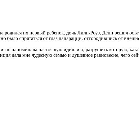
родился их первый ребенок, дочь Лили-Роуз, Депп решил остать
жно было спрятаться от глаз папарацци, отгородившись от внеш
жизнь напоминала настоящую идиллию, разрушить которую, казал
нция дала мне чудесную семью и душевное равновесие, чего сейча