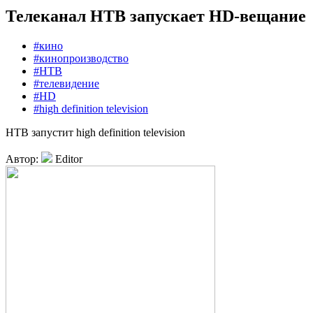
Телеканал НТВ запускает HD-вещание
#кино
#кинопроизводство
#НТВ
#телевидение
#HD
#high definition television
НТВ запустит high definition television
Автор:
Editor