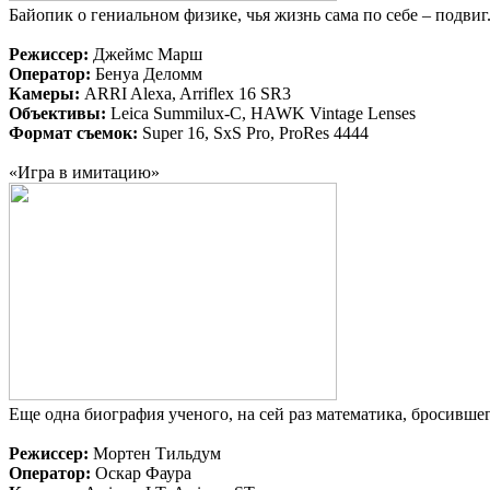
Байопик о гениальном физике, чья жизнь сама по себе – подви
Режиссер:
Джеймс Марш
Оператор:
Бенуа Деломм
Камеры:
ARRI Alexa, Arriflex 16 SR3
Объективы:
Leica Summilux-C, HAWK Vintage Lenses
Формат съемок:
Super 16, SxS Pro, ProRes 4444
«Игра в имитацию»
Еще одна биография ученого, на сей раз математика, бросивше
Режиссер:
Мортен Тильдум
Оператор:
Оскар Фаура