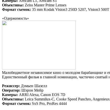
Камеры:
Arricam LT, Arricam ST
Объективы:
Zeiss Master Prime Lenses
Формат съемок:
35 mm Kodak Vision3 250D 5207, Vision3 500T
«Одержимость»
Малобюджетное независимое кино о молодом барабанщике и ег
Единственный фильм в главной номинации, частично снятый н
Режиссер:
Дэмьен Шазелл
Оператор:
Шэрон Мейр
Камеры:
ARRI Alexa, Canon EOS 7D
Объективы:
Leica Summilux-C, Cooke Speed Panchro, Angenieux
Формат съемок:
SxS Pro, ProRes 4444