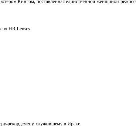
 Лютером Кингом, поставленная единственной женщиной-режиссе
ieux HR Lenses
еру-рекордсмену, служившему в Ираке.