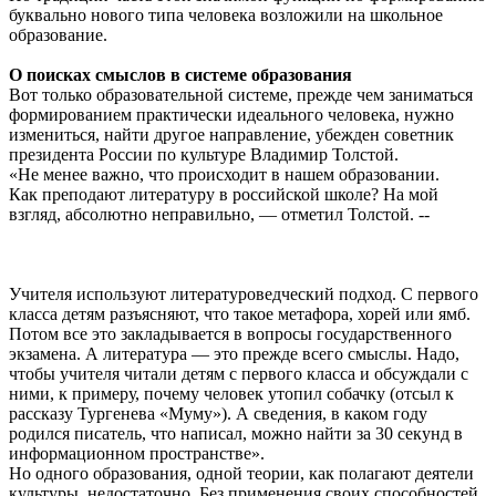
буквально нового типа человека возложили на школьное
образование.
О поисках смыслов в системе образования
Вот только образовательной системе, прежде чем заниматься
формированием практически идеального человека, нужно
измениться, найти другое направление, убежден советник
президента России по культуре Владимир Толстой.
«Не менее важно, что происходит в нашем образовании.
Как преподают литературу в российской школе? На мой
взгляд, абсолютно неправильно, — отметил Толстой. --
Учителя используют литературоведческий подход. С первого
класса детям разъясняют, что такое метафора, хорей или ямб.
Потом все это закладывается в вопросы государственного
экзамена. А литература — это прежде всего смыслы. Надо,
чтобы учителя читали детям с первого класса и обсуждали с
ними, к примеру, почему человек утопил собачку (отсыл к
рассказу Тургенева «Муму»). А сведения, в каком году
родился писатель, что написал, можно найти за 30 секунд в
информационном пространстве».
Но одного образования, одной теории, как полагают деятели
культуры, недостаточно. Без применения своих способностей,