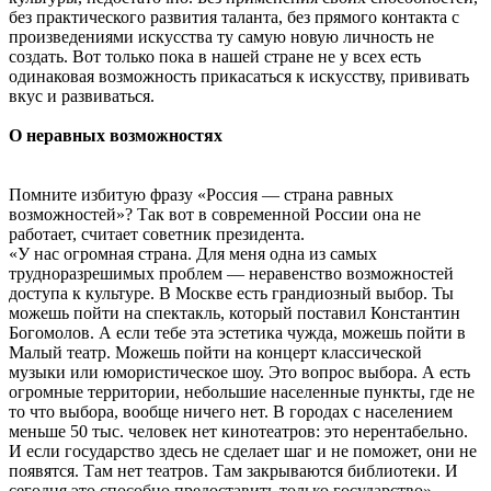
без практического развития таланта, без прямого контакта с
произведениями искусства ту самую новую личность не
создать. Вот только пока в нашей стране не у всех есть
одинаковая возможность прикасаться к искусству, прививать
вкус и развиваться.
О неравных возможностях
Помните избитую фразу «Россия — страна равных
возможностей»? Так вот в современной России она не
работает, считает советник президента.
«У нас огромная страна. Для меня одна из самых
трудноразрешимых проблем — неравенство возможностей
доступа к культуре. В Москве есть грандиозный выбор. Ты
можешь пойти на спектакль, который поставил Константин
Богомолов. А если тебе эта эстетика чужда, можешь пойти в
Малый театр. Можешь пойти на концерт классической
музыки или юмористическое шоу. Это вопрос выбора. А есть
огромные территории, небольшие населенные пункты, где не
то что выбора, вообще ничего нет. В городах с населением
меньше 50 тыс. человек нет кинотеатров: это нерентабельно.
И если государство здесь не сделает шаг и не поможет, они не
появятся. Там нет театров. Там закрываются библиотеки. И
сегодня это способно предоставить только государство», —