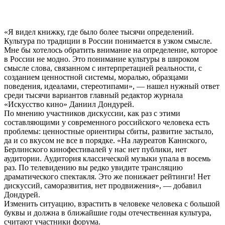
«Я видел книжку, где было более тысячи определений.
Культура по традиции в России понимается в узком смысле.
Мне бы хотелось обратить внимание на определение, которое
в России не модно. Это понимание культуры в широком
смысле слова, связанном с интерпретацией реальности, с
созданием ценностной системы, моралью, образцами
поведения, идеалами, стереотипами», — нашел нужный ответ
среди тысячи вариантов главный редактор журнала
«Искусство кино» Даниил Дондурей.
По мнению участников дискуссии, как раз с этими
составляющими у современного российского человека есть
проблемы: ценностные ориентиры сбиты, развитие застыло,
да и со вкусом не все в порядке. «На лауреатов Каннского,
Берлинского кинофестивалей у нас нет публики, нет
аудитории. Аудитория классической музыки упала в восемь
раз. По телевидению вы редко увидите трансляцию
драматического спектакля. Это же понижает рейтинги! Нет
дискуссий, саморазвития, нет продвижения», — добавил
Дондурей.
Изменить ситуацию, взрастить в человеке человека с большой
буквы и должна в ближайшие годы отечественная культура,
считают участники форума.