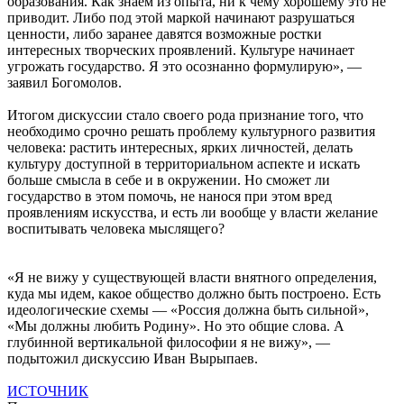
образования. Как знаем из опыта, ни к чему хорошему это не
приводит. Либо под этой маркой начинают разрушаться
ценности, либо заранее давятся возможные ростки
интересных творческих проявлений. Культуре начинает
угрожать государство. Я это осознанно формулирую», —
заявил Богомолов.
Итогом дискуссии стало своего рода признание того, что
необходимо срочно решать проблему культурного развития
человека: растить интересных, ярких личностей, делать
культуру доступной в территориальном аспекте и искать
больше смысла в себе и в окружении. Но сможет ли
государство в этом помочь, не нанося при этом вред
проявлениям искусства, и есть ли вообще у власти желание
воспитывать человека мыслящего?
«Я не вижу у существующей власти внятного определения,
куда мы идем, какое общество должно быть построено. Есть
идеологические схемы — «Россия должна быть сильной»,
«Мы должны любить Родину». Но это общие слова. А
глубинной вертикальной философии я не вижу», —
подытожил дискуссию Иван Вырыпаев.
ИСТОЧНИК