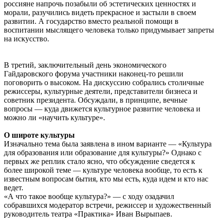
россияне напрочь позабыли об эстетических ценностях и
морали, разучились видеть прекрасное и застыли в своем
развитии. А государство вместо реальной помощи в
воспитании мыслящего человека только придумывает запреты
на искусство.
В третий, заключительный день экономического
Гайдаровского форума участники наконец-то решили
поговорить о высоком. На дискуссию собрались столичные
режиссеры, культурные деятели, представители бизнеса и
советник президента. Обсуждали, в принципе, вечные
вопросы — куда движется культурное развитие человека и
можно ли «научить культуре».
О широте культуры
Изначально тема была заявлена в ином варианте — «Культура
для образования или образование для культуры?» Однако с
первых же реплик стало ясно, что обсуждение сведется к
более широкой теме — культуре человека вообще, то есть к
известным вопросам бытия, кто мы есть, куда идем и кто нас
ведет.
«А что такое вообще культура?» — с ходу озадачил
собравшихся модератор встречи, режиссер и художественный
руководитель театра «Практика» Иван Вырыпаев.