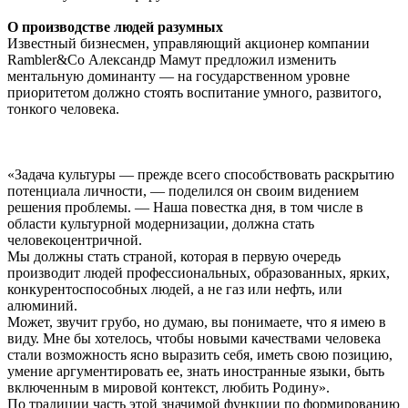
О производстве людей разумных
Известный бизнесмен, управляющий акционер компании
Rambler&Co Александр Мамут предложил изменить
ментальную доминанту — на государственном уровне
приоритетом должно стоять воспитание умного, развитого,
тонкого человека.
«Задача культуры — прежде всего способствовать раскрытию
потенциала личности, — поделился он своим видением
решения проблемы. — Наша повестка дня, в том числе в
области культурной модернизации, должна стать
человекоцентричной.
Мы должны стать страной, которая в первую очередь
производит людей профессиональных, образованных, ярких,
конкурентоспособных людей, а не газ или нефть, или
алюминий.
Может, звучит грубо, но думаю, вы понимаете, что я имею в
виду. Мне бы хотелось, чтобы новыми качествами человека
стали возможность ясно выразить себя, иметь свою позицию,
умение аргументировать ее, знать иностранные языки, быть
включенным в мировой контекст, любить Родину».
По традиции часть этой значимой функции по формированию