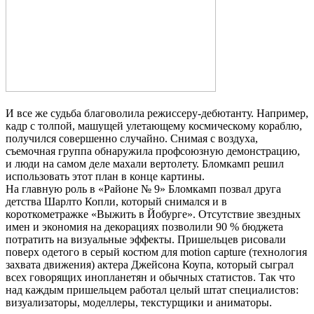
И все же судьба благоволила режиссеру-дебютанту. Например,
кадр с толпой, машущей улетающему космическому кораблю,
получился совершенно случайно. Снимая с воздуха,
съемочная группа обнаружила профсоюзную демонстрацию,
и люди на самом деле махали вертолету. Бломкамп решил
использовать этот план в конце картины.
На главную роль в «Районе № 9» Бломкамп позвал друга
детства Шарлто Копли, который снимался и в
короткометражке «Выжить в Йобурге». Отсутствие звездных
имен и экономия на декорациях позволили 90 % бюджета
потратить на визуальные эффекты. Пришельцев рисовали
поверх одетого в серый костюм для motion capture (технология
захвата движения) актера Джейсона Коупа, который сыграл
всех говорящих инопланетян и обычных статистов. Так что
над каждым пришельцем работал целый штат специалистов:
визуализаторы, моделлеры, текстурщики и аниматоры.