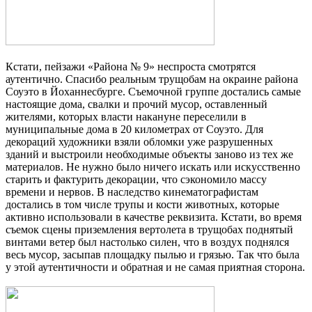
Кстати, пейзажи «Района № 9» неспроста смотрятся
аутентично. Спасибо реальным трущобам на окраине района
Соуэто в Йоханнесбурге. Съемочной группе достались самые
настоящие дома, свалки и прочий мусор, оставленный
жителями, которых власти накануне переселили в
муниципальные дома в 20 километрах от Соуэто. Для
декораций художники взяли обломки уже разрушенных
зданий и выстроили необходимые объекты заново из тех же
материалов. Не нужно было ничего искать или искусственно
старить и фактурить декорации, что сэкономило массу
времени и нервов. В наследство кинематографистам
достались в том числе трупы и кости животных, которые
активно использовали в качестве реквизита. Кстати, во время
съемок сцены приземления вертолета в трущобах поднятый
винтами ветер был настолько силен, что в воздух поднялся
весь мусор, засыпав площадку пылью и грязью. Так что была
у этой аутентичности и обратная и не самая приятная сторона.