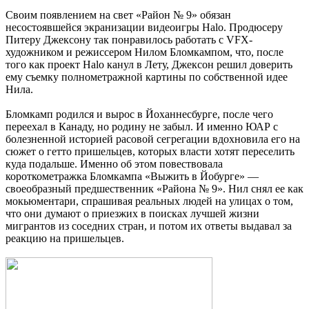
Своим появлением на свет «Район № 9» обязан
несостоявшейся экранизации видеоигры Halo. Продюсеру
Питеру Джексону так понравилось работать с VFX-
художником и режиссером Нилом Бломкампом, что, после
того как проект Halo канул в Лету, Джексон решил доверить
ему съемку полнометражной картины по собственной идее
Нила.
Бломкамп родился и вырос в Йоханнесбурге, после чего
переехал в Канаду, но родину не забыл. И именно ЮАР с
болезненной историей расовой сегрегации вдохновила его на
сюжет о гетто пришельцев, которых власти хотят переселить
куда подальше. Именно об этом повествовала
короткометражка Бломкампа «Выжить в Йобурге» —
своеобразный предшественник «Района № 9». Нил снял ее как
мокьюментари, спрашивая реальных людей на улицах о том,
что они думают о приезжих в поисках лучшей жизни
мигрантов из соседних стран, и потом их ответы выдавал за
реакцию на пришельцев.