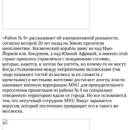
«Район № 9» рассказывает об альтернативной реальности,
согласно которой 20 лет назад на Землю прилетели
инопланетяне. Космический корабль завис не над Нью-
Йорком или Лондоном, а над Южной Африкой, и именно этой
стране пришлось справляться с нежданными гостями,
которые, кажется, и хотели бы улететь, но почему-то не могут.
Когда столкновения между неприятными моллюсками (так
люди называют гостей из космоса за их схожесть с
креветками) и местными жителями достигают апогея, власти
нанимают военную корпорацию MNU для принудительного
переселения пришельцев из района № 9 на специально
отведенную территорию вдали от города. Но все осложняется
тем, что непутевый сотрудник MNU Викус заражается
вирусом, который постепенно превращает его в такого же
моллюска.