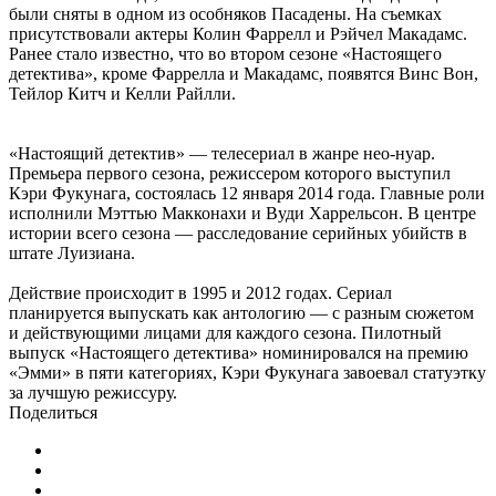
были сняты в одном из особняков Пасадены. На съемках
присутствовали актеры Колин Фаррелл и Рэйчел Макадамс.
Ранее стало известно, что во втором сезоне «Настоящего
детектива», кроме Фаррелла и Макадамс, появятся Винс Вон,
Тейлор Китч и Келли Райлли.
«Настоящий детектив» — телесериал в жанре нео-нуар.
Премьера первого сезона, режиссером которого выступил
Кэри Фукунага, состоялась 12 января 2014 года. Главные роли
исполнили Мэттью Макконахи и Вуди Харрельсон. В центре
истории всего сезона — расследование серийных убийств в
штате Луизиана.
Действие происходит в 1995 и 2012 годах. Сериал
планируется выпускать как антологию — с разным сюжетом
и действующими лицами для каждого сезона. Пилотный
выпуск «Настоящего детектива» номинировался на премию
«Эмми» в пяти категориях, Кэри Фукунага завоевал статуэтку
за лучшую режиссуру.
Поделиться