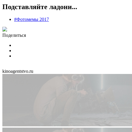
Подставляйте ладони...
#Фотомемы 2017
Поделиться
kinoagentstvo.ru