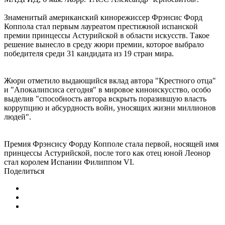
Знаменитый американский кинорежиссер Фрэнсис Форд
Коппола стал первым лауреатом престижной испанской
премии принцессы Астурийской в области искусств. Такое
решение вынесло в среду жюри премии, которое выбрало
победителя среди 31 кандидата из 19 стран мира.
Жюри отметило выдающийся вклад автора "Крестного отца"
и "Апокалипсиса сегодня" в мировое киноискусство, особо
выделив "способность автора вскрыть поразившую власть
коррупцию и абсурдность войн, уносящих жизни миллионов
людей".
Премия Фрэнсису Форду Копполе стала первой, носящей имя
принцессы Астурийской, после того как отец юной Леонор
стал королем Испании Филиппом VI.
Поделиться