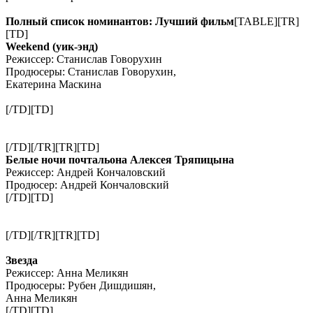
Полный список номинантов: Лучший фильм
[TABLE][TR]
[TD]
Weekend (уик-энд)
Режиссер: Станислав Говорухин
Продюсеры: Станислав Говорухин,
Екатерина Маскина
[/TD][TD]
[/TD][/TR][TR][TD]
Белые ночи почтальона Алексея Тряпицына
Режиссер: Андрей Кончаловский
Продюсер: Андрей Кончаловский
[/TD][TD]
[/TD][/TR][TR][TD]
Звезда
Режиссер: Анна Меликян
Продюсеры: Рубен Дишдишян,
Анна Меликян
[/TD][TD]