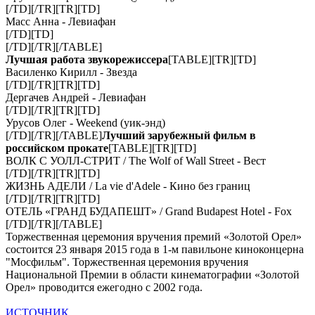
[/TD][/TR][TR][TD]
Масс Анна - Левиафан
[/TD][TD]
[/TD][/TR][/TABLE]
Лучшая работа звукорежиссера
[TABLE][TR][TD]
Василенко Кирилл - Звезда
[/TD][/TR][TR][TD]
Дергачев Андрей - Левиафан
[/TD][/TR][TR][TD]
Урусов Олег - Weekend (уик-энд)
[/TD][/TR][/TABLE]
Лучший зарубежный фильм в
российском прокате
[TABLE][TR][TD]
ВОЛК С УОЛЛ-СТРИТ / The Wolf of Wall Street - Вест
[/TD][/TR][TR][TD]
ЖИЗНЬ АДЕЛИ / La vie d'Adele - Кино без границ
[/TD][/TR][TR][TD]
ОТЕЛЬ «ГРАНД БУДАПЕШТ» / Grand Budapest Hotel - Fox
[/TD][/TR][/TABLE]
Торжественная церемония вручения премий «Золотой Орел»
состоится 23 января 2015 года в 1-м павильоне киноконцерна
"Мосфильм". Торжественная церемония вручения
Национальной Премии в области кинематографии «Золотой
Орел» проводится ежегодно с 2002 года.
ИСТОЧНИК