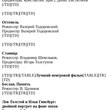
Продюсеры: Константин Эрнст, Денис Евстигнеев
[/TD][TD]
[/TD][/TR][TR][TD]
Оттепель
Режиссер: Валерий Тодоровский,
Продюсер: Валерий Тодоровский
[/TD][TD]
[/TD][/TR][TR][TD]
Станица
Режиссер: Владимир Шевельков,
Продюсеры: Игорь Толстунов
[/TD][TD]
[/TD][/TR][/TABLE]
Лучший неигровой фильм
[TABLE][TR]
[TD]
Беслан. Память
Режиссер: В. Цаликов
[/TD][/TR][TR][TD]
Лев Толстой и Илья Гинсбург:
двойной портрет на фоне эпохи