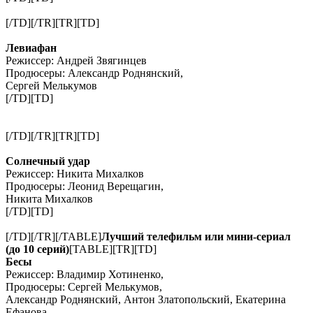
[/TD][/TR][TR][TD]
Левиафан
Режиссер: Андрей Звягинцев
Продюсеры: Александр Роднянский,
Сергей Мелькумов
[/TD][TD]
[/TD][/TR][TR][TD]
Солнечный удар
Режиссер: Никита Михалков
Продюсеры: Леонид Верещагин,
Никита Михалков
[/TD][TD]
[/TD][/TR][/TABLE]
Лучший телефильм или мини-сериал
(до 10 серий)
[TABLE][TR][TD]
Бесы
Режиссер: Владимир Хотиненко,
Продюсеры: Сергей Мелькумов,
Александр Роднянский, Антон Златопольский, Екатерина
Ефанова