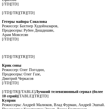
[/TD][TD]
[/TD][/TR][TR][TD]
Гетеры майора Соколова
Режиссер: Бахтиер Худойназаров,
Продюсеры: Рубен Дишдишян,
Арам Мовсесян
[/TD][TD]
[/TD][/TR][TR][TD]
Крик совы
Режиссер: Олег Погодин,
Продюсеры: Олег Газе,
Дмитрий Черкасов
[/TD][TD]
[/TD][/TR][/TABLE]
Лучший телевизионный сериал (более
10 серий)
[TABLE][TR][TD]
Куприн
Режиссеры: Андрей Малюков, Влад Фурман, Андрей Эшпай.