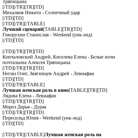
Тряпицына
[/TD][/TR][TR][TD]
Михалков Никита - Солнечный удар
[/TD][TD]
[/TD][/TR][/TABLE]
Лучший сценарий
[TABLE][TR][TD]
Говорухин Станислав - Weekend (уик-энд)
[/TD][TD]
[/TD][/TR][TR][TD]
Кончаловский Андрей, Киселева Елена - Белые ночи
почтальона Алексея Тряпицына
[/TD][/TR][TR][TD]
Негин Олег, Звягинцев Андрей - Левиафан
[/TD][TD]
[/TD][/TR][/TABLE]
Лучшая женская роль в кино
[TABLE][TR][TD]
Лядова Елена - Левиафан
[/TD][/TR][TR][TD]
Мороз Дарья - Дурак
[/TD][/TR][TR][TD]
Пересильд Юлия - Weekend (уик-энд)
[/TD][TD]
[/TD][/TR][/TABLE]
Лучшая женская роль на