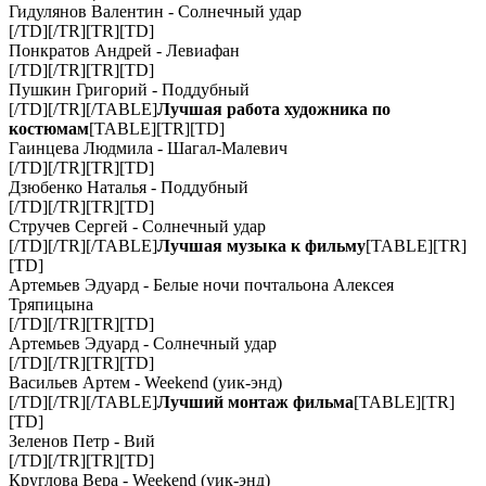
Гидулянов Валентин - Солнечный удар
[/TD][/TR][TR][TD]
Понкратов Андрей - Левиафан
[/TD][/TR][TR][TD]
Пушкин Григорий - Поддубный
[/TD][/TR][/TABLE]
Лучшая работа художника по
костюмам
[TABLE][TR][TD]
Гаинцева Людмила - Шагал-Малевич
[/TD][/TR][TR][TD]
Дзюбенко Наталья - Поддубный
[/TD][/TR][TR][TD]
Стручев Сергей - Солнечный удар
[/TD][/TR][/TABLE]
Лучшая музыка к фильму
[TABLE][TR]
[TD]
Артемьев Эдуард - Белые ночи почтальона Алексея
Тряпицына
[/TD][/TR][TR][TD]
Артемьев Эдуард - Солнечный удар
[/TD][/TR][TR][TD]
Васильев Артем - Weekend (уик-энд)
[/TD][/TR][/TABLE]
Лучший монтаж фильма
[TABLE][TR]
[TD]
Зеленов Петр - Вий
[/TD][/TR][TR][TD]
Круглова Вера - Weekend (уик-энд)