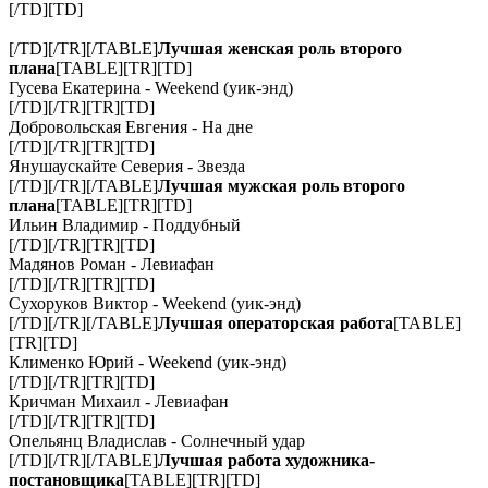
[/TD][TD]
[/TD][/TR][/TABLE]
Лучшая женская роль второго
плана
[TABLE][TR][TD]
Гусева Екатерина - Weekend (уик-энд)
[/TD][/TR][TR][TD]
Добровольская Евгения - На дне
[/TD][/TR][TR][TD]
Янушаускайте Северия - Звезда
[/TD][/TR][/TABLE]
Лучшая мужская роль второго
плана
[TABLE][TR][TD]
Ильин Владимир - Поддубный
[/TD][/TR][TR][TD]
Мадянов Роман - Левиафан
[/TD][/TR][TR][TD]
Сухоруков Виктор - Weekend (уик-энд)
[/TD][/TR][/TABLE]
Лучшая операторская работа
[TABLE]
[TR][TD]
Клименко Юрий - Weekend (уик-энд)
[/TD][/TR][TR][TD]
Кричман Михаил - Левиафан
[/TD][/TR][TR][TD]
Опельянц Владислав - Солнечный удар
[/TD][/TR][/TABLE]
Лучшая работа художника-
постановщика
[TABLE][TR][TD]