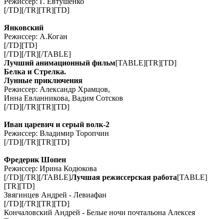
Режиссер: Г. Евтушенко
[/TD][/TR][TR][TD]
Янковский
Режиссер: А.Коган
[/TD][TD]
[/TD][/TR][/TABLE]
Лучший анимационный фильм
[TABLE][TR][TD]
Белка и Стрелка.
Лунные приключения
Режиссер: Александр Храмцов,
Инна Евланникова, Вадим Сотсков
[/TD][/TR][TR][TD]
Иван царевич и серый волк-2
Режиссер: Владимир Торопчин
[/TD][/TR][TR][TD]
Фредерик Шопен
Режиссер: Ирина Кодюкова
[/TD][/TR][/TABLE]
Лучшая режиссерская работа
[TABLE]
[TR][TD]
Звягинцев Андрей - Левиафан
[/TD][/TR][TR][TD]
Кончаловский Андрей - Белые ночи почтальона Алексея