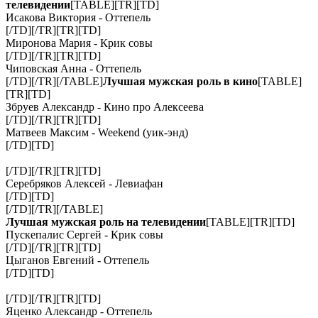
телевидении
[TABLE][TR][TD]
Исакова Виктория - Оттепель
[/TD][/TR][TR][TD]
Миронова Мария - Крик совы
[/TD][/TR][TR][TD]
Чиповская Анна - Оттепель
[/TD][/TR][/TABLE]
Лучшая мужская роль в кино
[TABLE]
[TR][TD]
Збруев Александр - Кино про Алексеева
[/TD][/TR][TR][TD]
Матвеев Максим - Weekend (уик-энд)
[/TD][TD]
[/TD][/TR][TR][TD]
Серебряков Алексей - Левиафан
[/TD][TD]
[/TD][/TR][/TABLE]
Лучшая мужская роль на телевидении
[TABLE][TR][TD]
Пускепалис Сергей - Крик совы
[/TD][/TR][TR][TD]
Цыганов Евгений - Оттепель
[/TD][TD]
[/TD][/TR][TR][TD]
Яценко Александр - Оттепель