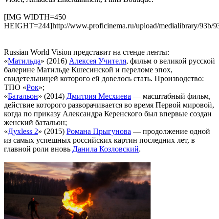
[IMG WIDTH=450
HEIGHT=244]http://www.proficinema.ru/upload/medialibrary/93b/9
Russian World Vision представит на стенде ленты:
«
Матильда
» (2016)
Алексея Учителя
, фильм о великой русской
балерине Матильде Кшесинской и переломе эпох,
свидетельницей которого ей довелось стать. Производство:
ТПО «
Рок
»;
«
Батальон
» (2014)
Дмитрия Месхиева
— масштабный фильм,
действие которого разворачивается во время Первой мировой,
когда по приказу Александра Керенского был впервые создан
женский батальон;
«
Духless 2
» (2015)
Романа Прыгунова
— продолжение одной
из самых успешных российских картин последних лет, в
главной роли вновь
Данила Козловский
.