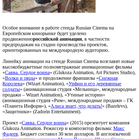
Особое внимание в работе стенда Russian Cinema на
Европейском кинорынке будет уделено
продвижению
российской анимации
, в частности
предпродажам на стадии производства проектов,
ориентированных на международную аудиторию.
Линейку анимации на стенде Russian Cinema возглавят новые
высокобюджетные полнометражные анимационные фильмы
«
Савва. Сердце воина
» (Glukoza Animation, Art Pictures Studio),
«
Волки и овцы
» и продолжение франшизы «
Снежная
Королева
» (Wizart Animation), «
Урфин и его деревянные
солдаты
» (анимационная студия «Мельница», международные
продажи – Wizart Animation), «Утиные истории»
(анимационная студия «Рим», международные продажи – ГК
«Планета Информ»), «
Алиса знает, что делать!
» (Bazelevs),
«Защитники» (Zadorin Entertainment).
Проект «
Савва. Сердце воина
» (2015) презентует компания
Glukoza Animation. Режиссер и композитор фильма:
Макс
Фадеев
. Бюджет составил 30 млн долларов. В англоязычной