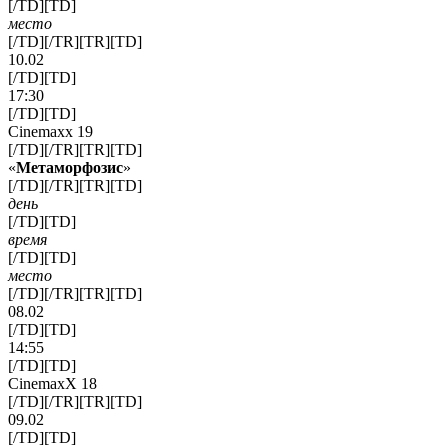
[/TD][TD]
место
[/TD][/TR][TR][TD]
10.02
[/TD][TD]
17:30
[/TD][TD]
Cinemaxx 19
[/TD][/TR][TR][TD]
«
Метаморфозис
»
[/TD][/TR][TR][TD]
день
[/TD][TD]
время
[/TD][TD]
место
[/TD][/TR][TR][TD]
08.02
[/TD][TD]
14:55
[/TD][TD]
CinemaxX 18
[/TD][/TR][TR][TD]
09.02
[/TD][TD]