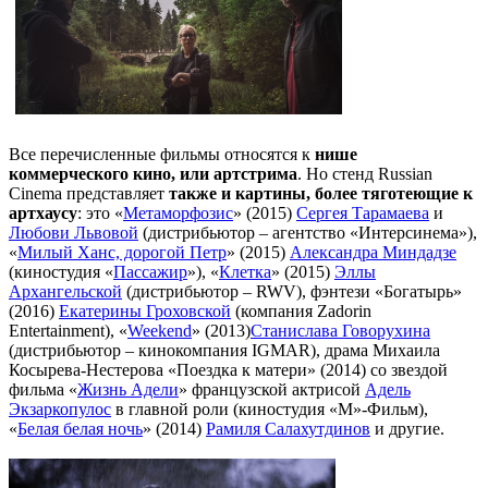
Все перечисленные фильмы относятся к
нише
коммерческого кино, или артстрима
. Но стенд Russian
Cinema представляет
также и картины, более тяготеющие к
артхаусу
: это «
Метаморфозис
» (2015)
Сергея Тарамаева
и
Любови Львовой
(дистрибьютор – агентство «Интерсинема»),
«
Милый Ханс, дорогой Петр
» (2015)
Александра Миндадзе
(киностудия «
Пассажир
»), «
Клетка
» (2015)
Эллы
Архангельской
(дистрибьютор – RWV), фэнтези «Богатырь»
(2016)
Екатерины Гроховской
(компания Zadorin
Entertainment), «
Weekend
» (2013)
Станислава Говорухина
(дистрибьютор – кинокомпания IGMAR), драма Михаила
Косырева-Нестерова «Поездка к матери» (2014) со звездой
фильма «
Жизнь Адели
» французской актрисой
Адель
Экзаркопулос
в главной роли (киностудия «М»-Фильм),
«
Белая белая ночь
» (2014)
Рамиля Салахутдинов
и другие.