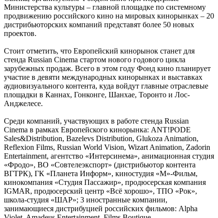
Министерства культуры – главной площадке по системному
продвижению российского кино на мировых кинорынках – 20
дистрибьюторских компаний представят более 50 новых
проектов.
Стоит отметить, что Европейский кинорынок станет для
стенда Russian Cinema стартом нового годового цикла
зарубежных продаж. Всего в этом году Фонд кино планирует
участие в девяти международных кинорынках и выставках
аудиовизуального контента, куда войдут главные отраслевые
площадки в Каннах, Гонконге, Шанхае, Торонто и Лос-
Анджелесе.
Среди компаний, участвующих в работе стенда Russian
Cinema в рамках Европейского кинорынка: ANT!PODE
Sales&Distribution, Bazelevs Distribution, Glukoza Animation,
Reflexion Films, Russian World Vision, Wizart Animation, Zadorin
Entertainment, агентство «Интерсинема», анимационная студия
«Фродо», ВО «Совтелеэкспорт» (дистрибьютор контента
ВГТРК), ГК «Планета Информ», киностудия «М»-Фильм,
кинокомпания «Студия Пассажир», продюсерская компания
IGMAR, продюсерский центр «Всё хорошо», ТПО «Рок»,
школа-студия «ШАР»; 3 иностранные компании,
занимающиеся дистрибуцией российских фильмов: Alpha
Violet, Amadeus Entertainment, Films Boutique.