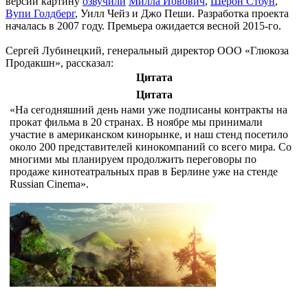
версии картину
озвучили
Милла Йовович
,
Шерон Стоун
,
Вупи Голдберг
, Уилл Чейз и Джо Пеши. Разработка проекта
началась в 2007 году. Премьера ожидается весной 2015-го.
Сергей Лубинецкий, генеральный директор ООО «Глюкоза
Продакшн», рассказал:
Цитата
Цитата
«На сегодняшний день нами уже подписаны контракты на
прокат фильма в 20 странах. В ноябре мы принимали
участие в американском кинорынке, и наш стенд посетило
около 200 представителей кинокомпаний со всего мира. Со
многими мы планируем продолжить переговоры по
продаже кинотеатральных прав в Берлине уже на стенде
Russian Cinema».