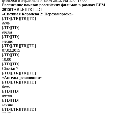
фильмов в Берлинале и EFM 2015. Начало: 17:00.
Расписание показов российских фильмов в рамках EFM
2015
[TABLE][TR][TD]
«
Снежная Королева 2: Перезаморозка
»
[/TD][/TR][TR][TD]
день
[/TD][TD]
время
[/TD][TD]
место
[/TD][/TR][TR][TD]
07.02.2015
[/TD][TD]
10.00
[/TD][TD]
Cinestar 7
[/TD][/TR][TR][TD]
«
Ангелы революции
»
[/TD][/TR][TR][TD]
день
[/TD][TD]
время
[/TD][TD]
место
[/TD][/TR][TR][TD]