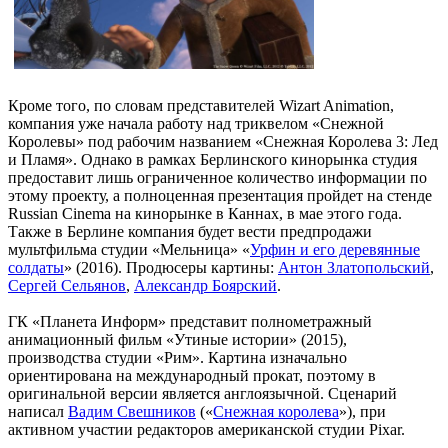
Кроме того, по словам представителей Wizart Animation,
компания уже начала работу над триквелом «Снежной
Королевы» под рабочим названием «Снежная Королева 3: Лед
и Пламя». Однако в рамках Берлинского кинорынка студия
предоставит лишь ограниченное количество информации по
этому проекту, а полноценная презентация пройдет на стенде
Russian Cinema на кинорынке в Каннах, в мае этого года.
Также в Берлине компания будет вести предпродажи
мультфильма студии «Мельница» «
Урфин и его деревянные
солдаты
» (2016). Продюсеры картины:
Антон Златопольский
,
Сергей Сельянов
,
Александр Боярский
.
ГК «Планета Информ» представит полнометражный
анимационный фильм «Утиные истории» (2015),
производства студии «Рим». Картина изначально
ориентирована на международный прокат, поэтому в
оригинальной версии является англоязычной. Сценарий
написал
Вадим Свешников
(«
Снежная королева
»), при
активном участии редакторов американской студии Pixar.