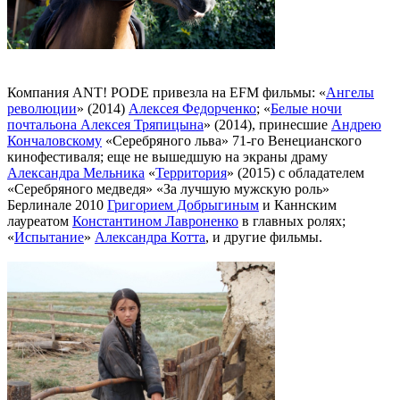
Компания ANT! PODE привезла на EFM фильмы: «
Ангелы
революции
» (2014)
Алексея Федорченко
; «
Белые ночи
почтальона Алексея Тряпицына
» (2014), принесшие
Андрею
Кончаловскому
«Серебряного льва» 71-го Венецианского
кинофестиваля; еще не вышедшую на экраны драму
Александра Мельника
«
Территория
» (2015) с обладателем
«Серебряного медведя» «За лучшую мужскую роль»
Берлинале 2010
Григорием Добрыгиным
и Каннским
лауреатом
Константином Лавроненко
в главных ролях;
«
Испытание
»
Александра Котта
, и другие фильмы.