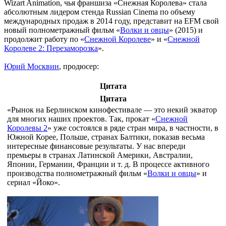
Wizart Animation, чья франшиза «Снежная Королева» стала
абсолютным лидером стенда Russian Cinema по объему
международных продаж в 2014 году, представит на EFM свой
новый полнометражный фильм «
Волки и овцы
» (2015) и
продолжит работу по «
Снежной Королеве
» и «
Снежной
Королеве 2: Перезаморозка
».
Юрий Москвин
, продюсер:
Цитата
Цитата
«Рынок на Берлинском кинофестивале — это некий экватор
для многих наших проектов. Так, прокат «
Снежной
Королевы 2
» уже состоялся в ряде стран мира, в частности, в
Южной Корее, Польше, странах Балтики, показав весьма
интересные финансовые результаты. У нас впереди
премьеры в странах Латинской Америки, Австралии,
Японии, Германии, Франции и т. д. В процессе активного
производства полнометражный фильм «
Волки и овцы
» и
сериал «Йоко».