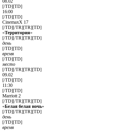
08.02
[/TD][TD]
16:00
[/TD][TD]
CinemaxX 17
[/TD][/TR][TR][TD]
«
Территория
»
[/TD][/TR][TR][TD]
день
[/TD][TD]
время
[/TD][TD]
место
[/TD][/TR][TR][TD]
09.02
[/TD][TD]
11:30
[/TD][TD]
Marriott 2
[/TD][/TR][TR][TD]
«
Белая белая ночь
»
[/TD][/TR][TR][TD]
день
[/TD][TD]
время