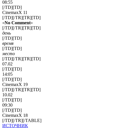
08:55
[/TD][TD]
CinemaxX 11
[/TD][/TR][TR][TD]
«
No Comment
»
[/TD][/TR][TR][TD]
день
[/TD][TD]
время
[/TD][TD]
место
[/TD][/TR][TR][TD]
07.02
[/TD][TD]
14:05
[/TD][TD]
CinemaxX 19
[/TD][/TR][TR][TD]
10.02
[/TD][TD]
09:30
[/TD][TD]
CinemaxX 18
[/TD][/TR][/TABLE]
ИСТОЧНИК