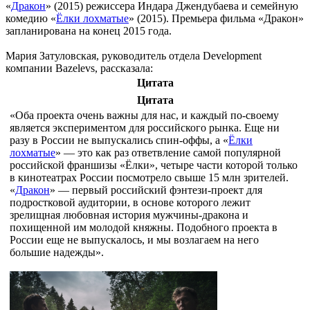
«
Дракон
» (2015) режиссера Индара Джендубаева и семейную
комедию «
Ёлки лохматые
» (2015). Премьера фильма «Дракон»
запланирована на конец 2015 года.
Мария Затуловская, руководитель отдела Development
компании Bazelevs, рассказала:
Цитата
Цитата
«Оба проекта очень важны для нас, и каждый по-своему
является экспериментом для российского рынка. Еще ни
разу в России не выпускались спин-оффы, а «
Ёлки
лохматые
» — это как раз ответвление самой популярной
российской франшизы «Ёлки», четыре части которой только
в кинотеатрах России посмотрело свыше 15 млн зрителей.
«
Дракон
» — первый российский фэнтези-проект для
подростковой аудитории, в основе которого лежит
зрелищная любовная история мужчины-дракона и
похищенной им молодой княжны. Подобного проекта в
России еще не выпускалось, и мы возлагаем на него
большие надежды».