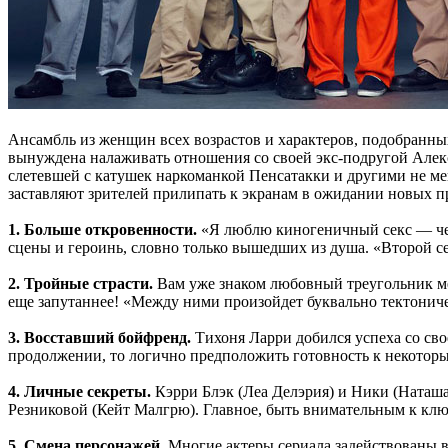
Ансамбль из женщин всех возрастов и характеров, подобранн
вынуждена налаживать отношения со своей экс-подругой Алек
слетевшей с катушек наркоманкой Пенсатакки и другими не м
заставляют зрителей прилипать к экранам в ожидании новых 
1. Больше откровенности.
«Я люблю киногеничный секс — чем
сцены и героинь, словно только вышедших из душа. «Второй с
2. Тройные страсти.
Вам уже знаком любовный треугольник м
еще запутаннее! «Между ними произойдет буквально тектоничес
3. Восставший бойфренд.
Тихоня Ларри добился успеха со сво
продолжении, то логично предположить готовность к некотор
4. Личные секреты.
Кэрри Блэк (Леа Делэрия) и Ники (Наташа
Резниковой (Кейт Малгрю). Главное, быть внимательным к кл
5. Смена персонажей.
Многие актеры сериала задействованы в