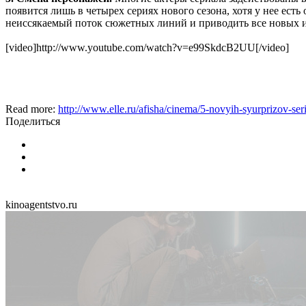
появится лишь в четырех сериях нового сезона, хотя у нее ест
неиссякаемый поток сюжетных линий и приводить все новых и
[video]http://www.youtube.com/watch?v=e99SkdcB2UU[/video]
Read more:
http://www.elle.ru/afisha/cinema/5-novyih-syurprizov-se
Поделиться
kinoagentstvo.ru