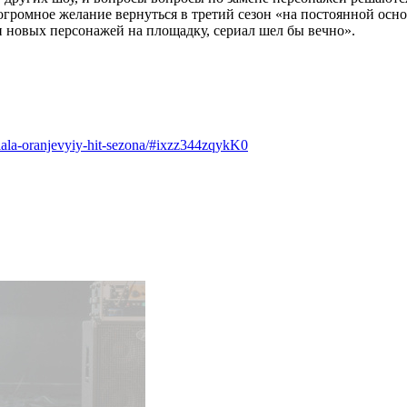
ь огромное желание вернуться в третий сезон «на постоянной осн
 новых персонажей на площадку, сериал шел бы вечно».
riala-oranjevyiy-hit-sezona/#ixzz344zqykK0