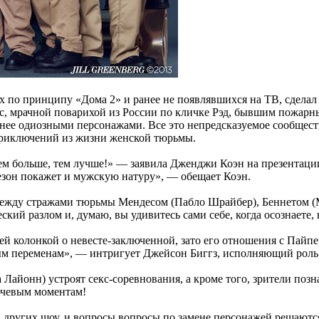
ых по принципу «Дома 2» и ранее не появлявшихся на ТВ, сде
с, мрачной поварихой из России по кличке Рэд, бывшим пожарн
енее одиозными персонажами. Все это непредсказуемое сообщес
приключений из жизни женской тюрьмы.
 больше, тем лучше!» — заявила Дженджи Коэн на презентаци
езон покажет и мужскую натуру», — обещает Коэн.
ежду стражами тюрьмы Мендесом (Пабло Шрайбер), Беннетом (Мэ
кий разлом и, думаю, вы удивитесь сами себе, когда осознаете,
ей колонкой о невесте-заключенной, зато его отношения с Пайпе
ым переменам», — интригует Джейсон Биггз, исполняющий роль
 Лайонн) устроят секс-соревнования, а кроме того, зрители по
ючевым моментам!
 других шоу, и вопросы вопросы по замене персонажей решаютс