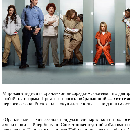
Мировая эпидемия «оранжевой лихорадки» доказала, что для з
любой платформы. Премьера проекта
«Оранжевый — хит сезо
первого сезона. Риск канала окупился сполна — по данным осен
«Оранжевый — хит сезона» придуман сценаристкой и продюсер
американки Пайпер Керман. Сюжет повествует об избалованно
наркотиков. На все эти глупости Пайпер пошла ради любви к А