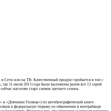
в Сети или на ТВ. Качественный продукт пробьется в топ с
ix, где 11 июля 2013 года были выложены разом все 13 серий
ейчас наготове старт съемок третьего сезона.
» и «Девчонки Гилмор») по автобиографической книге
есяцев в федеральную тюрьму по обвинению в контрабанде
наклонностями. Ирония в том, что приговор настигает героиню