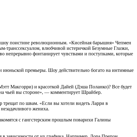
лал шоу поистине революционным. «Кисейная барышня» Чепмен
ым-транссексуалом, влюбчивой истеричкой Безумные Глазки,
тво непрерывно фонтанирует чувствами и поступками, которые
и июньской премьеры. Шоу действительно богато на интимные
тт Макгорри) и красоткой Дайей (Дэша Поланко)? Все будет
 на чьей вы стороне», — комментирует Шрайбер.
р трещат по швам. «Если вы хотели видеть Ларри в
 незадачливого жениха.
знакомятся с гангстерским прошлым поварихи Галины
я в зависимости от их графика. Например, Лора Препон