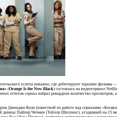
рительского успеха неважно, где дебютируют хорошие фильмы — 
на»
(
Orange Is the New Black
) состоялась на видеосервисе Netfl
них отчетов сериал набрал рекордное количество просмотров, а с
ом Дженджи Коэн (известной по работе над сериалами «Косяки
й девице Пайпер Чепмен (Тейлор Шиллинг), угодившей на 15 м
лекс Воз (Лора Препон), лесбиянке-интеллектуалке с паучьими 