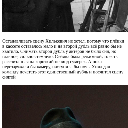
Останавливать сцену Хилькевич не хотел, потому что плёнки
в кассете оставалось мало и на второй дубль всё равно бы не
хватило. Снимать второй дубль у актёров не было сил, но
главное, сильно стемнело. Съёмка была режимной, то есть
рассчитанная на короткий период сумерек. А пока
перезаряжали бы камеру, наступила бы ночь. Хилл дал
команду печатать этот единственный дубль и посчитал сцену
снятой