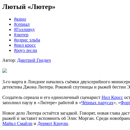
Лютый «Лютер»
#кино
#сериал
#Голливуд
#лютер
#идрис эльба
#нил кросс
#роуз лесли
Автор:
Дмитрий Гнедич
3-го марта в Лондоне начались съёмки двухсерийного минисер
детектива Джона Лютера. Роковой спутницы и рыжей бестии 
Создатель сериала и его единоличный сценарист
Нил Кросс
ост
заполнил паузу в «Лютере» работой в «
Чёрных парусах
», «
Фор
Новое дело Лютера остаётся загадкой. Говорят, новая глава да
рыжей и заставит вспомнить об Элис Морган. Среди новобран
Майкл Смайли
и
Дермот Кроули
.