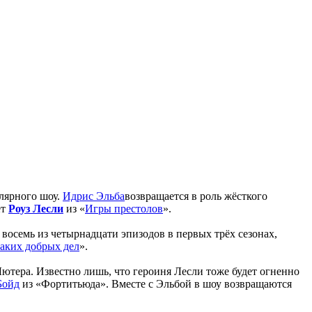
улярного шоу.
Идрис Эльба
возвращается в роль жёсткого
ёт
Роуз Лесли
из «
Игры престолов
».
 восемь из четырнадцати эпизодов в первых трёх сезонах,
аких добрых дел
».
 Лютера. Известно лишь, что героиня Лесли тоже будет огненно
Бойд
из «Фортитьюда». Вместе с Эльбой в шоу возвращаются