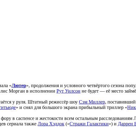
иала «
Лютер
», продолжения и условного четвёртого сезона поп
Элис Морган в исполнении
Рут Уилсон
не будет — её место займ
аётся у руля. Штатный режиссёр шоу
Сэм Миллер
, поставивший
титьюде
» и снял для большого экрана прибыльный триллер «
Ник
ст фору в саспенсе и жестокости всем остальным расследованиям
цев сериала также
Лора Хэддок
(«
Стражи Галактики
») и
Даррен 