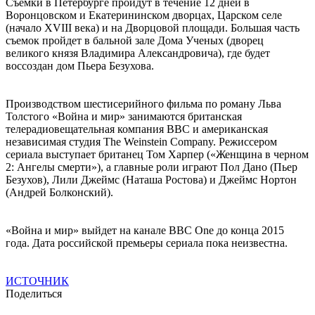
Съемки в Петербурге пройдут в течение 12 дней в
Воронцовском и Екатерининском дворцах, Царском селе
(начало XVIII века) и на Дворцовой площади. Большая часть
съемок пройдет в бальной зале Дома Ученых (дворец
великого князя Владимира Александровича), где будет
воссоздан дом Пьера Безухова.
Производством шестисерийного фильма по роману Льва
Толстого «Война и мир» занимаются британская
телерадиовещательная компания BBC и американская
независимая студия The Weinstein Company. Режиссером
сериала выступает британец Том Харпер («Женщина в черном
2: Ангелы смерти»), а главные роли играют Пол Дано (Пьер
Безухов), Лили Джеймс (Наташа Ростова) и Джеймс Нортон
(Андрей Болконский).
«Война и мир» выйдет на канале BBC One до конца 2015
года. Дата российской премьеры сериала пока неизвестна.
ИСТОЧНИК
Поделиться