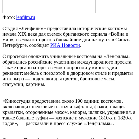
Фото:
lenfilm.ru
Студия «Ленфильм» предоставила исторические костюмы
начала ХIХ века для съемок британского сериала «Война и
мир», съемки которого в ближайшие дни начнутся в Санкт-
Петербурге, сообщает
РИА Новости
.
С просьбой одолжить уникальные костюмы на «Ленфильм»
обратились российские участники международного проекта.
Также организаторы съемок попросили у киностудии
реквизит: мебель с позолотой в дворцовом стиле и предметы
интерьера — подставки для цветов, бронзовые часы,
статуэтки, картины.
«Киностудия предоставила около 190 единиц костюмов,
включающих шелковые платья и кафтаны, фраки, плащи-
крылатки, отороченные мехом, капоры, шляпки, украшения, а
также бальные туфли — женские и мужские 1810-х и 1820-х
годов», — рассказали в пресс-службе «Ленфильма».