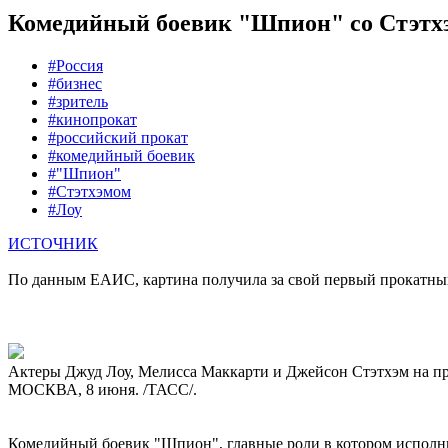
Комедийный боевик "Шпион" со Стэтхэ
#Россия
#бизнес
#зритель
#кинопрокат
#российский прокат
#комедийный боевик
#"Шпион"
#Стэтхэмом
#Лоу
ИСТОЧНИК
По данным ЕАИС, картина получила за свой первый прокатный
Актеры Джуд Лоу, Мелисса Маккарти и Джейсон Стэтхэм на
МОСКВА, 8 июня. /ТАСС/.
Комедийный боевик "Шпион", главные роли в котором исполни