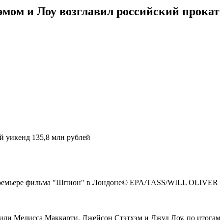
мом и Лоу возглавил российский прокат
 уикенд 135,8 млн рублей
 премьере фильма "Шпион" в Лондоне© EPA/TASS/WILL OLIVER
ли Мелисса Маккарти, Джейсон Стэтхэм и Джуд Лоу, по итогам