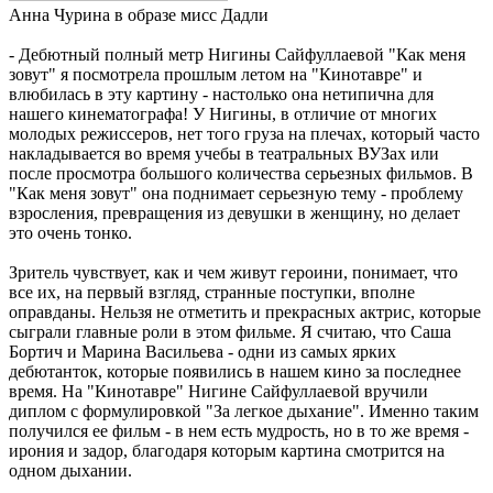
Анна Чурина в образе мисс Дадли
- Дебютный полный метр Нигины Сайфуллаевой "Как меня
зовут" я посмотрела прошлым летом на "Кинотавре" и
влюбилась в эту картину - настолько она нетипична для
нашего кинематографа! У Нигины, в отличие от многих
молодых режиссеров, нет того груза на плечах, который часто
накладывается во время учебы в театральных ВУЗах или
после просмотра большого количества серьезных фильмов. В
"Как меня зовут" она поднимает серьезную тему - проблему
взросления, превращения из девушки в женщину, но делает
это очень тонко.
Зритель чувствует, как и чем живут героини, понимает, что
все их, на первый взгляд, странные поступки, вполне
оправданы. Нельзя не отметить и прекрасных актрис, которые
сыграли главные роли в этом фильме. Я считаю, что Саша
Бортич и Марина Васильева - одни из самых ярких
дебютанток, которые появились в нашем кино за последнее
время. На "Кинотавре" Нигине Сайфуллаевой вручили
диплом с формулировкой "За легкое дыхание". Именно таким
получился ее фильм - в нем есть мудрость, но в то же время -
ирония и задор, благодаря которым картина смотрится на
одном дыхании.