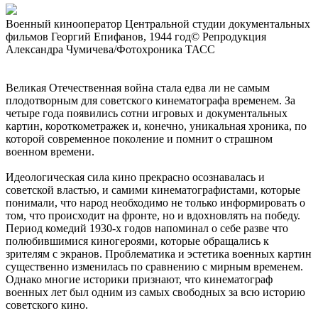
Военный кинооператор Центральной студии документальных
фильмов Георгий Епифанов, 1944 год© Репродукция
Александра Чумичева/Фотохроника ТАСС
Великая Отечественная война стала едва ли не самым
плодотворным для советского кинематографа временем. За
четыре года появились сотни игровых и документальных
картин, короткометражек и, конечно, уникальная хроника, по
которой современное поколение и помнит о страшном
военном времени.
Идеологическая сила кино прекрасно осознавалась и
советской властью, и самими кинематографистами, которые
понимали, что народ необходимо не только информировать о
том, что происходит на фронте, но и вдохновлять на победу.
Период комедий 1930-х годов напоминал о себе разве что
полюбившимися киногероями, которые обращались к
зрителям с экранов. Проблематика и эстетика военных картин
существенно изменилась по сравнению с мирным временем.
Однако многие историки признают, что кинематограф
военных лет был одним из самых свободных за всю историю
советского кино.