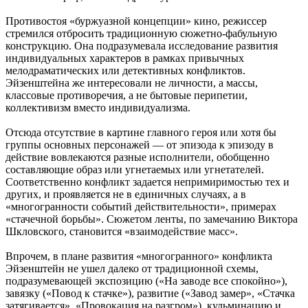
Противостоя «буржуазной концепции» кино, режиссер
стремился отбросить традиционную сюжетно-фабульную
конструкцию. Она подразумевала исследование развития
индивидуальных характеров в рамках привычных
мелодраматических или детективных конфликтов.
Эйзенштейна же интересовали не личности, а массы,
классовые противоречия, а не бытовые перипетии,
коллективизм вместо индивидуализма.
Отсюда отсутствие в картине главного героя или хотя бы
группы основных персонажей — от эпизода к эпизоду в
действие вовлекаются разные исполнители, обобщенно
составляющие образ или угнетаемых или угнетателей.
Соответственно конфликт задается непримиримостью тех и
других, и проявляется не в единичных случаях, а в
«многогранности событий действительности», примерах
«стачечной борьбы». Сюжетом ленты, по замечанию Виктора
Шкловского, становится «взаимодействие масс».
Впрочем, в плане развития «многогранного» конфликта
Эйзенштейн не ушел далеко от традиционной схемы,
подразумевающей экспозицию («На заводе все спокойно»),
завязку («Повод к стачке»), развитие («Завод замер», «Стачка
затягивается», «Провокация на разгром»), кульминацию и