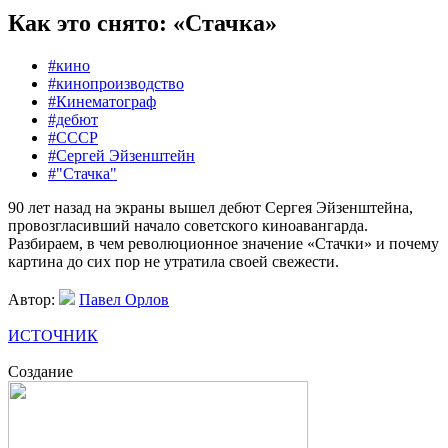
Как это снято: «Стачка»
#кино
#кинопроизводство
#Кинематограф
#дебют
#СССР
#Сергей Эйзенштейн
#"Стачка"
90 лет назад на экраны вышел дебют Сергея Эйзенштейна,
провозгласивший начало советского киноавангарда.
Разбираем, в чем революционное значение «Стачки» и почему
картина до сих пор не утратила своей свежести
.
Автор:
Павел Орлов
ИСТОЧНИК
Создание