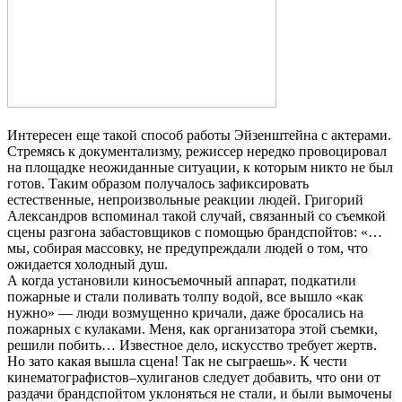
Интересен еще такой способ работы Эйзенштейна с актерами.
Стремясь к документализму, режиссер нередко провоцировал
на площадке неожиданные ситуации, к которым никто не был
готов. Таким образом получалось зафиксировать
естественные, непроизвольные реакции людей. Григорий
Александров вспоминал такой случай, связанный со съемкой
сцены разгона забастовщиков с помощью брандспойтов: «…
мы, собирая массовку, не предупреждали людей о том, что
ожидается холодный душ.
А когда установили киносъемочный аппарат, подкатили
пожарные и стали поливать толпу водой, все вышло «как
нужно» — люди возмущенно кричали, даже бросались на
пожарных с кулаками. Меня, как организатора этой съемки,
решили побить… Известное дело, искусство требует жертв.
Но зато какая вышла сцена! Так не сыграешь». К чести
кинематографистов–хулиганов следует добавить, что они от
раздачи брандспойтом уклоняться не стали, и были вымочены