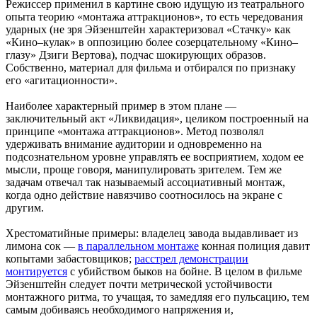
Режиссер применил в картине свою идущую из театрального
опыта теорию «монтажа аттракционов», то есть чередования
ударных (не зря Эйзенштейн характеризовал «Стачку» как
«Кино–кулак» в оппозицию более созерцательному «Кино–
глазу» Дзиги Вертова), подчас шокирующих образов.
Собственно, материал для фильма и отбирался по признаку
его «агитационности».
Наиболее характерный пример в этом плане —
заключительный акт «Ликвидация», целиком построенный на
принципе «монтажа аттракционов». Метод позволял
удерживать внимание аудитории и одновременно на
подсознательном уровне управлять ее восприятием, ходом ее
мысли, проще говоря, манипулировать зрителем. Тем же
задачам отвечал так называемый ассоциативный монтаж,
когда одно действие навязчиво соотносилось на экране с
другим.
Хрестоматийные примеры: владелец завода выдавливает из
лимона сок —
в параллельном монтаже
конная полиция давит
копытами забастовщиков;
расстрел демонстрации
монтируется
с убийством быков на бойне. В целом в фильме
Эйзенштейн следует почти метрической устойчивости
монтажного ритма, то учащая, то замедляя его пульсацию, тем
самым добиваясь необходимого напряжения и,