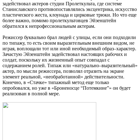
задействовал актеров студии Пролеткульта, где системе
Станиславского противопоставлялись эксцентрика, искусство
пластического жеста, клоунада и цирковые трюки. Но что еще
более важно, помимо пролеткультовцев Эйзенштейн
обратился к непрофессиональным актерам.
Режиссер буквально брал людей с улицы, если они подходили
по типажу, то есть своим выразительным внешним видом, не
играя, воплощали тот или иной необходимый образ–характер.
Зачастую Эйзенштейн задействовал настоящих рабочих и
солдат, поскольку их жизненный опыт совпадал с
содержанием ролей. Типаж или «натурально–выразительный»
актер, по мысли режиссера, позволял отразить на экране
элемент реальной, «необработанной» действительности.
Конечно, в «Стачке» типажный метод еще только
опробовался, но уже в «Броненосце “Потемкине”» он будет
реализован в полной мере.