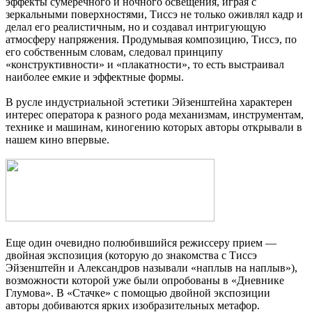
эффекты сумеречного и ночного освещения, играя с
зеркальными поверхностями, Тиссэ не только оживлял кадр и
делал его реалистичным, но и создавал интригующую
атмосферу напряжения. Продумывая композицию, Тиссэ, по
его собственным словам, следовал принципу
«конструктивности» и «плакатности», то есть выстраивал
наиболее емкие и эффектные формы.
В русле индустриальной эстетики Эйзенштейна характерен
интерес оператора к разного рода механизмам, инструментам,
технике и машинам, киногению которых авторы открывали в
нашем кино впервые.
Еще один очевидно полюбившийся режиссеру прием —
двойная экспозиция (которую до знакомства с Тиссэ
Эйзенштейн и Александров называли «наплыв на наплыв»),
возможности которой уже были опробованы в «Дневнике
Глумова». В «Стачке» с помощью двойной экспозиции
авторы добиваются ярких изобразительных метафор.