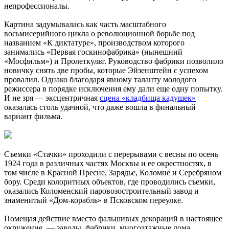
непрофессионалы.
Картина задумывалась как часть масштабного
восьмисерийного цикла о революционной борьбе под
названием «К диктатуре», производством которого
занимались «Первая госкинофабрика» (нынешний
«Мосфильм») и Пролеткульт. Руководство фабрики позволило
новичку снять две пробы, которые Эйзенштейн с успехом
провалил. Однако благодаря явному таланту молодого
режиссера в порядке исключения ему дали еще одну попытку.
И не зря — эксцентричная
сцена «кладбища кадушек»
оказалась столь удачной, что даже вошла в финальный
вариант фильма.
Съемки «Стачки» проходили с перерывами с весны по осень
1924 года в различных частях Москвы и ее окрестностях, в
том числе в Красной Пресне, Зарядье, Коломне и Серебряном
бору. Среди колоритных объектов, где проводились съемки,
оказались Коломенский паровозостроительный завод и
знаменитый «Дом-корабль» в Псковском переулке.
Помещая действие вместо фальшивых декораций в настоящее
окружение, — заводы, фабрики, многоэтажные дома,