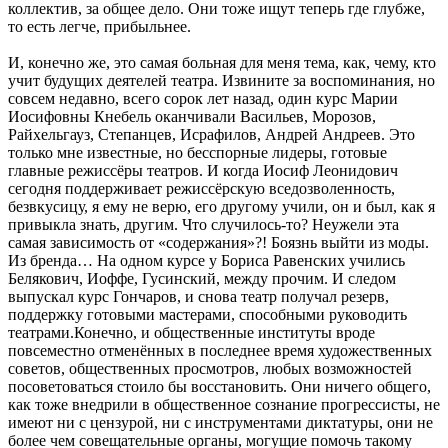
коллектив, за общее дело. Они тоже ищут теперь где глубже,
то есть легче, прибыльнее.
И, конечно же, это самая больная для меня тема, как, чему, кто
учит будущих деятелей театра. Извините за воспоминания, но
совсем недавно, всего сорок лет назад, один курс Марии
Иосифовны Кнебель оканчивали Васильев, Морозов,
Райхельгауз, Степанцев, Исрафилов, Андрей Андреев. Это
только мне известные, но бесспорные лидеры, готовые
главные режиссёры театров. И когда Иосиф Леонидович
сегодня поддерживает режиссёрскую вседозволенность,
безвкусицу, я ему не верю, его другому учили, он и был, как я
привыкла знать, другим. Что случилось-то? Неужели эта
самая зависимость от «содержания»?! Боязнь выйти из моды.
Из бренда… На одном курсе у Бориса Равенских учились
Белякович, Иоффе, Гусинский, между прочим. И следом
выпускал курс Гончаров, и снова театр получал резерв,
поддержку готовыми мастерами, способными руководить
театрами.Конечно, и общественные институты вроде
повсеместно отменённых в последнее время художественных
советов, общественных просмотров, любых возможностей
посоветоваться стоило бы восстановить. Они ничего общего,
как тоже внедрили в общественное сознание прогрессисты, не
имеют ни с цензурой, ни с инструментами диктатуры, они не
более чем совещательные органы, могущие помочь такому