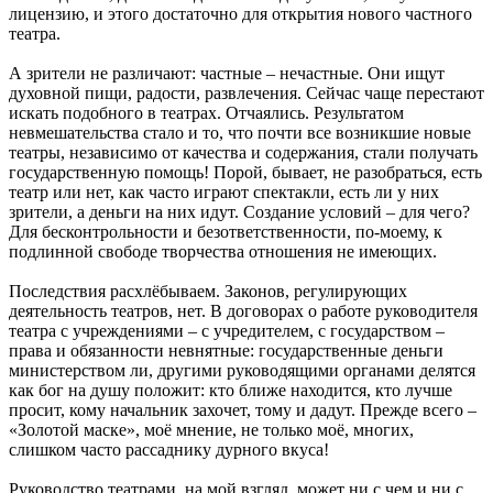
лицензию, и этого достаточно для открытия нового частного
театра.
А зрители не различают: частные – нечастные. Они ищут
духовной пищи, радости, развлечения. Сейчас чаще перестают
искать подобного в театрах. Отчаялись. Результатом
невмешательства стало и то, что почти все возникшие новые
театры, независимо от качества и содержания, стали получать
государственную помощь! Порой, бывает, не разобраться, есть
театр или нет, как часто играют спектакли, есть ли у них
зрители, а деньги на них идут. Создание условий – для чего?
Для бесконтрольности и безответственности, по-моему, к
подлинной свободе творчества отношения не имеющих.
Последствия расхлёбываем. Законов, регулирующих
деятельность театров, нет. В договорах о работе руководителя
театра с учреждениями – с учредителем, с государством –
права и обязанности невнятные: государственные деньги
министерством ли, другими руководящими органами делятся
как бог на душу положит: кто ближе находится, кто лучше
просит, кому начальник захочет, тому и дадут. Прежде всего –
«Золотой маске», моё мнение, не только моё, многих,
слишком часто рассаднику дурного вкуса!
Руководство театрами, на мой взгляд, может ни с чем и ни с