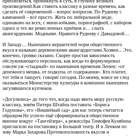
приблизиться, проникнуть в суть, в глубину великих
произведений.Как ставить классику в разные времена, как
сделать её современной – вопрос вопросов. По Рудневу с
кампанией – всё просто. Жить по либеральной моде,
одинаково на всех, с мини-юбками, порнографией, с набором
одних и тех же ремесленных приёмов и… слыть
авангардными. Модными. Нравится Рудневу с Давыдовой…
И Западу… Нынешних вершителей норм общественного
вкуса я называю деревенскими авангардистами.Хозяин... Это,
конечно, громко сказано. Скорее простая зависимость
обслуживающего персонала, как когда-то формулировал
совсем уж «стыдный» по нынешним временам Ленин: «от
денежного мешка, от подкупа, от содержания». Кто платит,
тот тебя и танцует, говорят сегодня. По-моему, вовсе не след
оказываться Министерству культуры в компании нынешних
загулявшихся купчиков.
«Догулялись» до того что, когда надо явить миру русскую
классику, зовём Питера Штайна поставить «Бориса
Годунова», его «Вишнёвый сад» для нас теперь считается
образцом.Не успело ещё сформироваться общественное
мнение вокруг «Тангейзера», а режиссёра Тимофея Кулябина
пригласили на постановку в Большой театр. И в Ленком по
зову Марка Захарова.Противоположность вкусов и