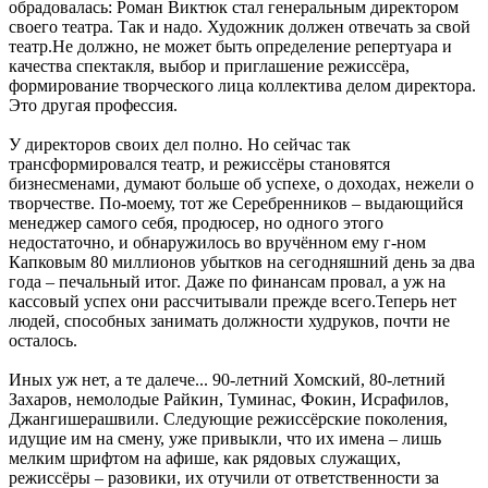
обрадовалась: Роман Виктюк стал генеральным директором
своего театра. Так и надо. Художник должен отвечать за свой
театр.Не должно, не может быть определение репертуара и
качества спектакля, выбор и приглашение режиссёра,
формирование творческого лица коллектива делом директора.
Это другая профессия.
У директоров своих дел полно. Но сейчас так
трансформировался театр, и режиссёры становятся
бизнесменами, думают больше об успехе, о доходах, нежели о
творчестве. По-моему, тот же Серебренников – выдающийся
менеджер самого себя, продюсер, но одного этого
недостаточно, и обнаружилось во вручённом ему г-ном
Капковым 80 миллионов убытков на сегодняшний день за два
года – печальный итог. Даже по финансам провал, а уж на
кассовый успех они рассчитывали прежде всего.Теперь нет
людей, способных занимать должности худруков, почти не
осталось.
Иных уж нет, а те далече... 90-летний Хомский, 80-летний
Захаров, немолодые Райкин, Туминас, Фокин, Исрафилов,
Джангишерашвили. Следующие режиссёрские поколения,
идущие им на смену, уже привыкли, что их имена – лишь
мелким шрифтом на афише, как рядовых служащих,
режиссёры – разовики, их отучили от ответственности за