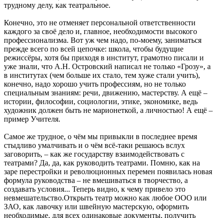
трудному делу, как театральное.
Конечно, это не отменяет персональной ответственности
каждого за своё дело и, главное, необходимости высокого
профессионализма. Вот уж чем надо, по-моему, заниматься
прежде всего по всей цепочке: школа, чтобы будущие
режиссёры, хотя бы приходя в институт, грамотно писали и
уже знали, что А.Н. Островский написал не только «Грозу», а
в институтах (чем больше их стало, тем хуже стали учить),
конечно, надо хорошо учить профессиям, но не только
специальным знаниям: речи, движению, мастерству. А ещё –
истории, философии, социологии, этике, экономике, ведь
художник должен быть не марионеткой, а личностью! А ещё –
пример Учителя.
Самое же трудное, о чём мы привыкли в последнее время
стыдливо умалчивать и о чём всё-таки решаюсь вслух
заговорить, – как же государству взаимодействовать с
театрами? Да, да, как руководить театрами. Помню, как на
заре перестройки и революционных перемен появилась новая
формула руководства – не вмешиваться в творчество, а
создавать условия... Теперь видно, к чему привело это
невмешательство.Открыть театр можно как любое ООО или
ЗАО, как лавочку или швейную мастерскую, оформить
необходимые, для всех одинаковые документы, получить