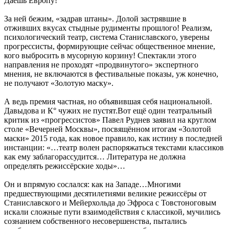
Даёшь Европу!
За ней бежим, «задрав штаны». Долой застрявшие в
отживших вкусах стыдные рудименты прошлого! Реализм,
психологический театр, система Станиславского, уверены
прогрессисты, формирующие сейчас общественное мнение,
кого выбросить в мусорную корзину! Спектакли этого
направления не проходят «продвинутого» экспертного
мнения, не включаются в фестивальные показы, уж конечно,
не получают «Золотую маску».
А ведь премия частная, но объявившая себя национальной.
Давыдова и К° чужих не пустят.Вот ещё один театральный
критик из «прогрессистов» Павел Руднев заявил на круглом
столе «Вечерней Москвы», посвящённом итогам «Золотой
маски» 2015 года, как новое правило, как истину в последней
инстанции: «…театр волен распоряжаться текстами классиков
как ему заблагорассудится… Литература не должна
определять режиссёрские ходы»…
Он и впрямую сослался: как на Западе…Многими
предшествующими десятилетиями великие режиссёры от
Станиславского и Мейерхольда до Эфроса с Товстоноговым
искали сложные пути взаимодействия с классикой, мучились
сознанием собственного несовершенства, пытались