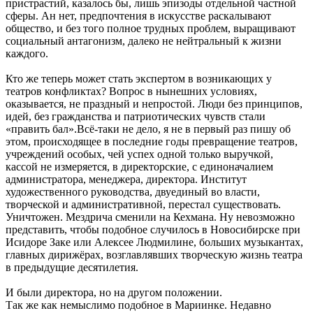
пристрастий, казалось бы, лишь эпизоды отдельной частной
сферы. Ан нет, предпочтения в искусстве раскалывают
общество, и без того полное трудных проблем, выращивают
социальный антагонизм, далеко не нейтральный к жизни
каждого.
Кто же теперь может стать экспертом в возникающих у
театров конфликтах? Вопрос в нынешних условиях,
оказывается, не праздный и непростой. Люди без принципов,
идей, без гражданства и патриотических чувств стали
«править бал».Всё-таки не дело, я не в первый раз пишу об
этом, происходящее в последние годы превращение театров,
учреждений особых, чей успех одной только выручкой,
кассой не измеряется, в директорские, с единоначалием
администратора, менеджера, директора. Институт
художественного руководства, двуединый во власти,
творческой и административной, перестал существовать.
Уничтожен. Мездрича сменили на Кехмана. Ну невозможно
представить, чтобы подобное случилось в Новосибирске при
Исидоре Заке или Алексее Людмилине, больших музыкантах,
главных дирижёрах, возглавлявших творческую жизнь театра
в предыдущие десятилетия.
И были директора, но на другом положении.
Так же как немыслимо подобное в Мариинке. Недавно