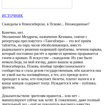
ИСТОЧНИК
Скандалы в Новосибирске, в Пскове... Неожиданные?
Конечно, нет.
Увольнение Мездрича, назначение Кехмана, снятие с
репертуара пресловутого «Тангейзера» – это всё приём
таблеток, на пару часов обезболивающих, вместо
радикального решения назревшей проблемы, лечения нарыва,
который постоянно растёт и время от времени прорывается
гноем и кровью. В искусстве – скандалом. Их уже было
немало.Беда, на мой взгляд, давно вышла за рамки
Новосибирска, Пскова, вообще профессионального
сообщества и стала делом государственным, ибо касается она
не узкой касты посвящённых, а тех, кто прежде всего
приходит в залы, кто покупает билеты, платит налоги и в
конце концов содержит театр. Нуждается в нём – публика,
зрители.
Доказательством: зрителям нравится... или нет –
манипулируют сейчас как хотят. К сожалению, даже полный
зрительный зал – ещё не показатель высокого качества