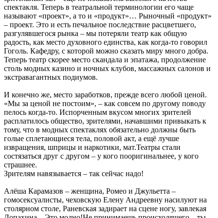
спектакля. Теперь в театральной терминологии его чаще
называют «проект», а то и «продукт»… Рыночный «продукт»
– проект. Это и есть печальное последствие расцветшего,
разгулявшегося рынка – мы потеряли театр как общую
радость, как место духовного единства, как когда-то говорил
Гоголь. Кафедру, с которой можно сказать миру много добра.
Теперь театр скорее место скандала и эпатажа, продолжение
столь модных казино и ночных клубов, массажных салонов и
экстравагантных подиумов.
И конечно же, место заработков, прежде всего любой ценой.
«Мы за ценой не постоим», – как совсем по другому поводу
пелось когда-то. Испорченным вкусом многих зрителей
расплатилось общество, зрителями, начавшими привыкать к
тому, что в модных спектаклях обязательно должны быть
голые сплетающиеся тела, половой акт, а ещё лучше
извращения, шприцы и наркотики, мат.Театры стали
состязаться друг с другом – у кого пооригинальнее, у кого
страшнее.
Зрителям навязывается – так сейчас надо!
Алёша Карамазов – женщина, Ромео и Джульетта –
гомосексуалисты, чеховскую Елену Андреевну насилуют на
столярном столе, Раневская задирает на сцене ногу, завлекая
Лопахина... Это модно!Не принимаешь происходящего – ты