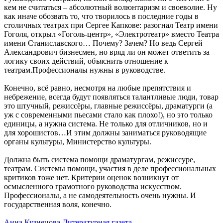
кем не считаться – абсолютный волюнтаризм и своеволие. Ну
как иначе обозвать то, что творилось в последние годы в
столичных театрах при Сергее Капкове: разогнал Театр имени
Гоголя, открыл «Гоголь-центр», «Электротеатр» вместо Театра
имени Станиславского… Почему? Зачем? Но ведь Сергей
Александрович бизнесмен, но вряд ли он может ответить за
логику своих действий, объяснить отношение к
театрам.Профессионалы нужны в руководстве.
Конечно, всё равно, несмотря на любые препятствия и
небрежение, всегда будут появляться талантливые люди, товар
это штучный, режиссёры, главные режиссёры, драматурги (а
уж с современными пьесами стало как плохо!), но это только
единицы, а нужна система. Не только для отличников, но и
для хорошистов…И этим должны заниматься руководящие
органы культуры, Министерство культуры.
Должна быть система помощи драматургам, режиссуре,
театрам. Системы помощи, участия в деле профессиональных
критиков тоже нет. Критерии оценок возникнут от
осмысленного грамотного руководства искусством.
Профессионалы, а не самодеятельность очень нужны. И
государственная воля, конечно.
Анна Кузнецова Литературная газета