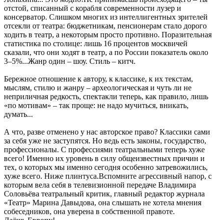
отстой, списанный с корабля современности лузер и
консерватор. Слишком многих из интеллигентных зрителей
отсекли от театра: бюджетникам, пенсионерам стало дорого
ходить в театр, а некоторым просто противно. Поразительная
статистика по столице: лишь 16 процентов москвичей
сказали, что они ходят в театр, а по России показатель около
3–5%...Жанр один – шоу. Стиль – китч.
Бережное отношение к автору, к классике, к их текстам,
мыслям, стилю и жанру – археологическая и чуть ли не
неприличная редкость, спектакли теперь, как правило, лишь
«по мотивам» – так проще: не надо мучиться, вникать,
думать...
А что, разве отменено у нас авторское право? Классики сами
за себя уже не заступятся. Но ведь есть законы, государство,
профессионалы. С профессиями театральными теперь хуже
всего! Именно их уровень в силу общеизвестных причин и
тех, о которых мы именно сегодня особенно затревожились,
хуже всего. Ниже плинтуса.Вспомните агрессивный напор, с
которым вела себя в телевизионной передаче Владимира
Соловьёва театральный критик, главный редактор журнала
«Театр» Марина Давыдова, она слышать не хотела мнения
собеседников, она уверена в собственной правоте.