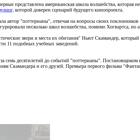
впервые представлена американская школа волшебства, которая 
улинг,
которой доверен сценарий будущего кинопроекта.
ала автор "поттерианы", отвечая на вопросы своих поклонников 
урировали несколько школ волшебства, помимо Хогвартса, но а
тические звери и места их обитания" Ньют Скамандер, который
сти 11 подобных учебных заведений.
за семь десятилетий до событий "поттерианы". Постановщиком 
ям Скамандера и его друзей. Премьера первого фильма "Фантаст