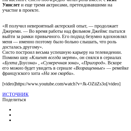
Уинслет
и еще тремя актрисами, претендовавшими на
участие в проекте.
«Я получил невероятный актерский опыт, — продолжает
Джереми. — Во время работы над фильмом Джеймс пытался
выйти за рамки привычного. Его подход безумно вдохновлял
меня — именно поэтому было больно слышать, что роль
досталась другому».
Систо построил весьма успешную карьеру на телевидении.
Помимо шоу
«Клиент всегда мертв»
, он снялся в сериалах
«Бухта Доусона» , «Сумеречная зона», «Пригород»
. Вскоре
его можно будет увидеть в сериале
«Возращенные»
— ремейке
французского хита
«На зов скорби»
.
[video]https://www.youtube.com/watch?v=Jk-OZiiZs3o[/video]
ИСТОЧНИК
Поделиться