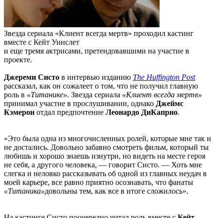
Звезда сериала «Клиент всегда мертв» проходил кастинг
вместе с Кейт Уинслет
и еще тремя актрисами, претендовавшими на участие в
проекте.
Джереми Систо
в интервью изданию
The Huffington Post
рассказал, как он сожалеет о том, что не получил главную
роль в
«Титанике»
. Звезда сериала
«Клиент всегда мертв»
принимал участие в прослушивании, однако
Джеймс
Кэмерон
отдал предпочтение
Леонардо ДиКаприо
.
«Это была одна из многочисленных ролей, которые мне так и
не достались. Довольно забавно смотреть фильм, который ты
любишь и хорошо знаешь изнутри, но видеть на месте героя
не себя, а другого человека, — говорит Систо. — Хоть мне
слегка и неловко рассказывать об одной из главных неудач в
моей карьере, все равно приятно осознавать, что фанаты
«Титаника»
довольны тем, как все в итоге сложилось».
На кастинге Систо поочередно читал роль вместе с
Кейт