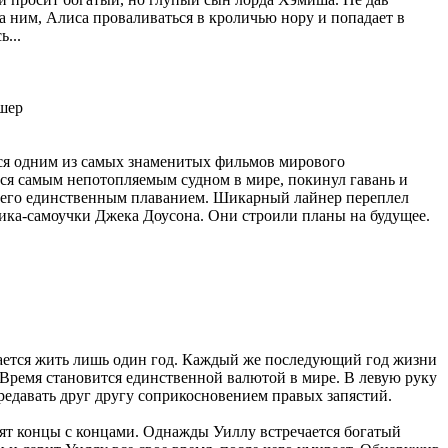
за ним, Алиса проваливаться в кроличью нору и попадает в
...
ишер
ться одним из самых знаменитых фильмов мирового
ся самым непотопляемым судном в мире, покинул гавань и
ем его единственным плаванием. Шикарный лайнер переплел
ика-самоучки Джека Доусона. Они строили планы на будущее.
стается жить лишь один год. Каждый же последующий год жизни
. Время становится единственной валютой в мире. В левую руку
редавать друг другу соприкосновением правых запястий.
дят концы с концами. Однажды Уиллу встречается богатый