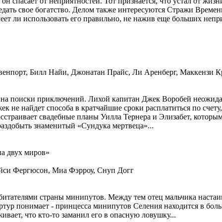
он спасает от неприятностей. Тот признается, что устал от жизн
редать свое богатство. Делом также интересуются Стражи Времен
ет ли использовать его правильно, не нажив еще больших непри
венпорт, Билл Найи, Джонатан Прайс, Ли Аренберг, Маккензи 
на поиски приключений. Лихой капитан Джек Воробей неожиданн
 не найдет способа в кратчайшие сроки расплатиться по счету,
сстраивает свадебные планы Уилла Тернера и Элизабет, которым
раздобыть знаменитый «Сундука мертвеца»...
на двух миров»
йси Фергюсон, Миа Фэрроу, Снуп Догг
итателями страны минипутов. Между тем отец мальчика настаива
Артур понимает - принцесса минипутов Селения находится в бол
ивает, что кто-то заманил его в опасную ловушку...