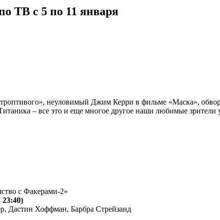
о ТВ с 5 по 11 января
троптивого», неуловимый Джим Керри в фильме «Маска», обво
итаника – все это и еще многое другое наши любимые зрители ув
мство с Факерами-2»
 23:40)
ер, Дастин Хоффман, Барбра Стрейзанд