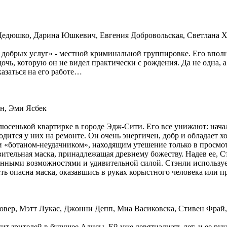
дюшко, Дарина Юшкевич, Евгения Добровольская, Светлана Хо
е добрых услуг» - местной криминальной группировке. Его вполне
дочь, которую он не видел практически с рождения. Да не одна,
казаться на его работе…
ин, Эми Ясбек
сенькой квартирке в городе Эдж-Сити. Его все унижают: начал
дится у них на ремонте. Он очень энергичен, добр и обладает 
и «ботаном-неудачником», находящим утешение только в просмот
ивительная маска, принадлежащая древнему божеству. Надев ее,
нными возможностями и удивительной силой. Стэнли использует м
ыть опасна маска, оказавшись в руках корыстного человека или
вер, Мэтт Лукас, Джонни Депп, Миа Васиковска, Стивен Фрай,
т зрителей в будущее Алисы. Ей уже девятнадцать лет, и ее ру