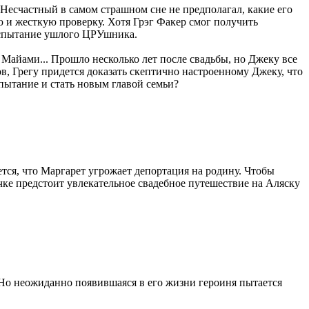
 Несчастный в самом страшном сне не предполагал, какие его
ю и жесткую проверку. Хотя Грэг Факер смог получить
 испытание ушлого ЦРУшника.
 Майами... Прошло несколько лет после свадьбы, но Джеку все
в, Грегу придется доказать скептично настроенному Джеку, что
пытание и стать новым главой семьи?
тся, что Маргарет угрожает депортация на родину. Чтобы
чке предстоит увлекательное свадебное путешествие на Аляску
Но неожиданно появившаяся в его жизни героиня пытается