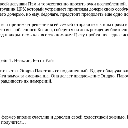
 своей девушки Пэм и торжественно просить руки возлюбленной.
отрудник ЦРУ, который устраивает приятелям дочери свою особу
 его дочерью, но ему, бедолаге, предстоит преодолеть еще одно
тя и принимает решение всей семьей отправиться к ним прямо в
го возлюбленного Кевина, соберутся на день рождения близнецо
од прикрытием - как все это поможет Грегу пройти последнее ис
рэйг Т. Нельсон, Бетти Уайт
ательства. Эндрю Пакстон - ее подчиненный. Вдруг обнаруживае
ыйти замуж за американца. Она делает предложение Эндрю. Паро
правдивость их намерений.
фермер вполне счастлив и доволен своей холостяцкой жизнью. 
го получится…