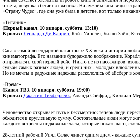
ответа, девушка сбегает от жениха. На лужайке она видит стра
«Страну Чудес», где она уже была в детстве, вот только никак
«Титаник»
(Первый канал, 10 января, суббота, 13:10)
В ролях:
Леонардо Ди Каприо
, Кэйт Уинслет, Билли Зэйн, Кэ
Сага о самой легендарной катастрофе ХХ века и истории любви
кинематографа. Его название будоражило воображение. Корабл
отправился в свой первый рейс. Никто не из пассажиров, взо
судьбы самых разных людей, и среди них - молодых влюбленны
Но из мечты и радужные надежды раскололись об айсберг в хол
«Время»
(Канал ТВ3, 10 января, суббота, 19:00)
В ролях:
Джастин Тимберлейк
, Аманда Сайфрид, Киллиан Ме
Человечество открывает путь к бессмертию: теперь люди перес
обходится в кругленькую сумму. Состоятельные люди могут жит
каждого встроены подкожные часы, которые показывают, скольк
28-летний рабочий Уилл Салас живет одним днем - каждые сутк