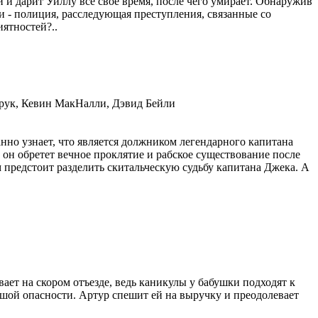
и и дарит Уиллу все свое время, после чего умирает. Обнаружив
и - полиция, расследующая преступления, связанные со
ятностей?..
Крук, Кевин МакНалли, Дэвид Бейли
о узнает, что является должником легендарного капитана
 он обретет вечное проклятие и рабское существование после
 предстоит разделить скитальческую судьбу капитана Джека. А
ет на скором отъезде, ведь каникулы у бабушки подходят к
ьшой опасности. Артур спешит ей на выручку и преодолевает