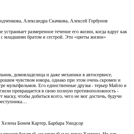
дченкова, Александра Скачкова, Алексей Горбунов
 устраивает размеренное течение его жизни, когда вдруг как
 а с младшими братом и сестрой. Эти «цветы жизни»
ьник, домовладелица и даже механики в автосервисе,
хорошим чувством юмора, однако при этом очень скромен и
ре мультфильмов. Его единственные друзья - терьер Майло и
 Стэнли превращается в свою полную противоположность -
аску, чтобы добиться всего, чего не мог достичь, будучи
 преступника…
 Хелена Бонем Картер, Барбара Уиндсор
ки просит богатый, но глупый сын лорда Хэмиша. Не дав