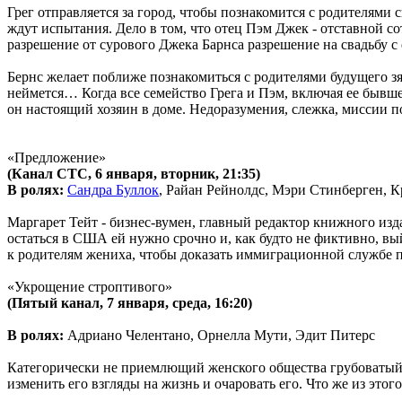
Грег отправляется за город, чтобы познакомится с родителями
ждут испытания. Дело в том, что отец Пэм Джек - отставной с
разрешение от сурового Джека Барнса разрешение на свадьбу с
Бернс желает поближе познакомиться с родителями будущего зя
неймется… Когда все семейство Грега и Пэм, включая ее бывше
он настоящий хозяин в доме. Недоразумения, слежка, миссии п
«Предложение»
(Канал СТС, 6 января, вторник, 21:35)
В ролях:
Сандра Буллок
, Райан Рейнолдс, Мэри Стинберген, К
Маргарет Тейт - бизнес-вумен, главный редактор книжного изд
остаться в США ей нужно срочно и, как будто не фиктивно, в
к родителям жениха, чтобы доказать иммиграционной службе 
«Укрощение строптивого»
(Пятый канал, 7 января, среда, 16:20)
В ролях:
Адриано Челентано, Орнелла Мути, Эдит Питерс
Категорически не приемлющий женского общества грубоватый 
изменить его взгляды на жизнь и очаровать его. Что же из это