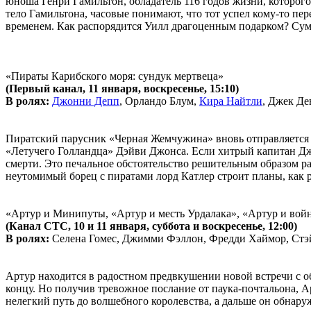
юноша Генри Гамильтон, обладатель 116 годов жизни, которого 
тело Гамильтона, часовые понимают, что тот успел кому-то пе
временем. Как распорядится Уилл драгоценным подарком? Суме
«Пираты Карибского моря: сундук мертвеца»
(Первый канал, 11 января, воскресенье, 15:10)
В ролях:
Джонни Депп
, Орландо Блум,
Кира Найтли
, Джек Де
Пиратский парусник «Черная Жемчужина» вновь отправляется 
«Летучего Голландца» Дэйви Джонса. Если хитрый капитан Джек
смерти. Это печальное обстоятельство решительным образом ра
неутомимый борец с пиратами лорд Катлер строит планы, как 
«Артур и Минипуты, «Артур и месть Урдалака», «Артур и вой
(Канал СТС, 10 и 11 января, суббота и воскресенье, 12:00)
В ролях:
Селена Гомес, Джимми Фэллон, Фредди Хаймор, Стэ
Артур находится в радостном предвкушении новой встречи с об
концу. Но получив тревожное послание от паука-почтальона, 
нелегкий путь до волшебного королевства, а дальше он обнаруж