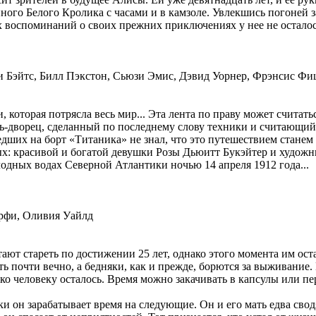
нного Белого Кролика с часами и в камзоле. Увлекшись погоней 
их воспоминаний о своих прежних приключениях у нее не осталось
ти Бэйтс, Билл Пэкстон, Сьюзи Эмис, Дэвид Уорнер, Фрэнсис Ф
, которая потрясла весь мир... Эта лента по праву может счита
ь-дворец, сделанный по последнему слову техники и считающий
шедших на борт «Титаника» не знал, что это путешествием стан
х: красивой и богатой девушки Розы Дьюитт Букэйтер и художн
одных водах Северной Атлантики ночью 14 апреля 1912 года...
рфи, Оливия Уайлд
тают стареть по достижении 25 лет, однако этого момента им о
ь почти вечно, а бедняки, как и прежде, борются за выживание
о человеку осталось. Время можно закачивать в капсулы или пе
и он зарабатывает время на следующие. Он и его мать едва сво