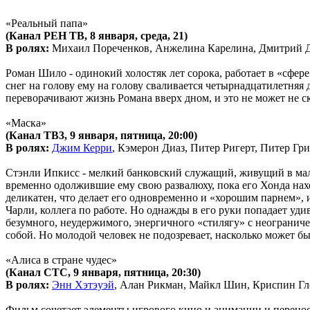
«Реальный папа»
(Канал РЕН ТВ, 8 января, среда, 21)
В ролях:
Михаил Пореченков, Анжелина Карелина, Дмитрий Де
Роман Шило - одинокий холостяк лет сорока, работает в «сфер
снег на голову ему на голову сваливается четырнадцатилетняя 
переворачивают жизнь Романа вверх дном, и это не может не с
«Маска»
(Канал ТВ3, 9 января, пятница, 20:00)
В ролях:
Джим Керри
, Кэмерон Диаз, Питер Ригерт, Питер Гр
Стэнли Ипкисс - мелкий банковский служащий, живущий в малю
временно одолжившие ему свою развалюху, пока его Хонда нахо
деликатен, что делает его одновременно и «хорошим парнем», 
Чарли, коллега по работе. Но однажды в его руки попадает уд
безумного, неудержимого, энергичного «стилягу» с неограниче
собой. Но молодой человек не подозревает, насколько может б
«Алиса в стране чудес»
(Канал СТС, 9 января, пятница, 20:30)
В ролях:
Энн Хэтэуэй
, Алан Рикман, Майкл Шин, Криспин Гло
Фильм сочетает элементы игрового кино и анимации и переноси