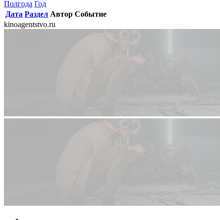
Полгода
Год
Дата
Раздел
Автор
Событие
kinoagentstvo.ru