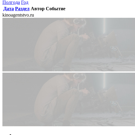
Полгода
Год
Дата
Раздел
Автор
Событие
kinoagentstvo.ru