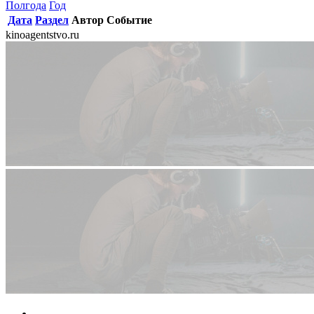
Полгода
Год
Дата
Раздел
Автор
Событие
kinoagentstvo.ru