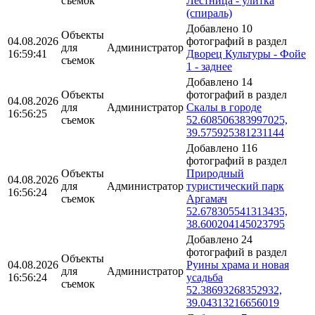
съемок
Лестница - улитка
(спираль)
Добавлено 10
Объекты
04.08.2026
фотографий в раздел
для
Администратор
16:59:41
Дворец Культуры - Фойе
съемок
1 - заднее
Добавлено 14
Объекты
фотографий в раздел
04.08.2026
для
Администратор
Скалы в городе
16:56:25
съемок
52.608506383997025,
39.575925381231144
Добавлено 116
фотографий в раздел
Объекты
Природный
04.08.2026
для
Администратор
туристический парк
16:56:24
съемок
Аргамач
52.678305541313435,
38.600204145023795
Добавлено 24
фотографий в раздел
Объекты
04.08.2026
Руины храма и новая
для
Администратор
16:56:24
усадьба
съемок
52.38693268352932,
39.04313216656019