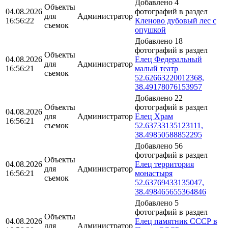
Добавлено 4
Объекты
04.08.2026
фотографий в раздел
для
Администратор
16:56:22
Кленово дубовый лес с
съемок
опушкой
Добавлено 18
фотографий в раздел
Объекты
04.08.2026
Елец Федеральный
для
Администратор
16:56:21
малый театр
съемок
52.62663220012368,
38.49178076153957
Добавлено 22
Объекты
фотографий в раздел
04.08.2026
для
Администратор
Елец Храм
16:56:21
съемок
52.63733135123111,
38.49850588852295
Добавлено 56
фотографий в раздел
Объекты
04.08.2026
Елец территория
для
Администратор
16:56:21
монастыря
съемок
52.63769433135047,
38.498465655364846
Добавлено 5
фотографий в раздел
Объекты
04.08.2026
Елец памятник СССР в
для
Администратор