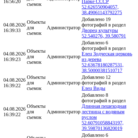
16:56:20
Парке СССР
съемок
52.626550904057,
38.49061143792275
Добавлено 19
Объекты
04.08.2026
фотографий в раздел
для
Администратор
16:39:33
Дворец культуры
съемок
52.540276, 39.580791
Добавлено 6
фотографий в раздел
Объекты
04.08.2026
Елец Зодческая церковь
для
Администратор
16:39:23
из дерева
съемок
52.63678180287531,
38.50000381510717
Объекты
Добавлено 12
04.08.2026
для
Администратор
фотографий в раздел
16:39:22
съемок
Елец Виды
Добавлено 8
фотографий в раздел
Объекты
Длинная пешеходная
04.08.2026
для
Администратор
лестница с водяным
16:39:22
съемок
руслом
52.60791058843197,
39.59870136820019
Добавлено 6
Объекты