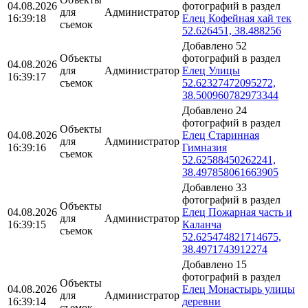
04.08.2026
фотографий в раздел
для
Администратор
16:39:18
Елец Кофейная хай тек
съемок
52.626451, 38.488256
Добавлено 52
Объекты
фотографий в раздел
04.08.2026
для
Администратор
Елец Улицы
16:39:17
съемок
52.62327472095272,
38.500960782973344
Добавлено 24
фотографий в раздел
Объекты
04.08.2026
Елец Старинная
для
Администратор
16:39:16
Гимназия
съемок
52.62588450262241,
38.497858061663905
Добавлено 33
фотографий в раздел
Объекты
04.08.2026
Елец Пожарная часть и
для
Администратор
16:39:15
Каланча
съемок
52.625474821714675,
38.4971743912274
Добавлено 15
фотографий в раздел
Объекты
04.08.2026
Елец Монастырь улицы
для
Администратор
16:39:14
деревни
съемок