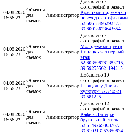
Добавлено 7
фотографий в раздел
Объекты
04.08.2026
Красивый подземный
для
Администратор
16:56:23
переход с артефактами
съемок
52.60618495292473,
39.60018673643654
Добавлено 7
фотографий в раздел
Объекты
Молодежный центр
04.08.2026
для
Администратор
Липецк - зал первый
16:56:23
съемок
этаж
52.603598761383715,
39.592555621194215
Добавлено 10
Объекты
фотографий в раздел
04.08.2026
для
Администратор
Площадь у Дворца
16:56:23
съемок
культуры 52.540521,
39.581225
Добавлено 12
фотографий в раздел
Объекты
04.08.2026
Кафе в Липецке
для
Администратор
16:56:22
брутальный стиль
съемок
52.6149265363767,
39.610313257850834