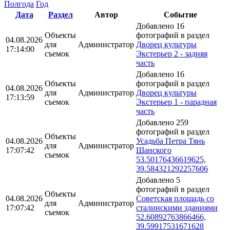
Полгода
Год
Дата
Раздел
Автор
Событие
Добавлено 16
Объекты
фотографий в раздел
04.08.2026
для
Администратор
Дворец культуры
17:14:00
съемок
Экстерьер 2 - задняя
часть
Добавлено 16
Объекты
фотографий в раздел
04.08.2026
для
Администратор
Дворец культуры
17:13:59
съемок
Экстерьер 1 - парадная
часть
Добавлено 259
фотографий в раздел
Объекты
04.08.2026
Усадьба Петра Тянь
для
Администратор
17:07:42
Шанского
съемок
53.50176436619625,
39.584321292257606
Добавлено 5
фотографий в раздел
Объекты
04.08.2026
Советская площадь со
для
Администратор
17:07:42
сталинскими зданиями
съемок
52.60892763866466,
39.59917531671628