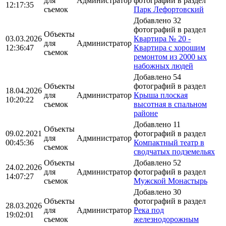
для
Администратор
фотографий в раздел
12:17:35
съемок
Парк Лефортовский
Добавлено 32
фотографий в раздел
Объекты
03.03.2026
Квартира № 20 -
для
Администратор
12:36:47
Квартира с хорошим
съемок
ремонтом из 2000 ых
набожных людей
Добавлено 54
Объекты
фотографий в раздел
18.04.2026
для
Администратор
Крыша плоская
10:20:22
съемок
высотная в спальном
районе
Добавлено 11
Объекты
09.02.2021
фотографий в раздел
для
Администратор
00:45:36
Компактный театр в
съемок
сводчатых подземельях
Объекты
Добавлено 52
24.02.2026
для
Администратор
фотографий в раздел
14:07:27
съемок
Мужской Монастырь
Добавлено 30
Объекты
фотографий в раздел
28.03.2026
для
Администратор
Река под
19:02:01
съемок
железнодорожным