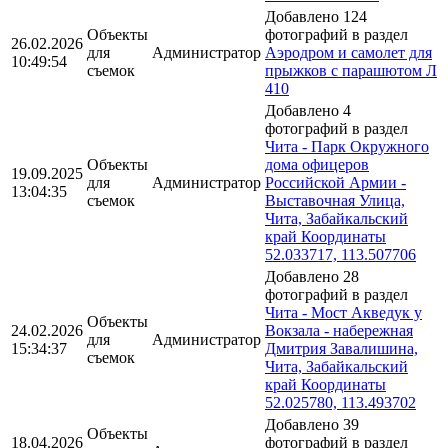
Добавлено 124
Объекты
фотографий в раздел
26.02.2026
для
Администратор
Аэродром и самолет для
10:49:54
съемок
прыжков с парашютом Л
410
Добавлено 4
фотографий в раздел
Чита - Парк Окружного
Объекты
дома офицеров
19.09.2025
для
Администратор
Российской Армии -
13:04:35
съемок
Выставочная Улица,
Чита, Забайкальский
край Координаты
52.033717, 113.507706
Добавлено 28
фотографий в раздел
Чита - Мост Акведук у
Объекты
24.02.2026
Вокзала - набережная
для
Администратор
15:34:37
Дмитрия Завалишина,
съемок
Чита, Забайкальский
край Координаты
52.025780, 113.493702
Добавлено 39
Объекты
18.04.2026
фотографий в раздел