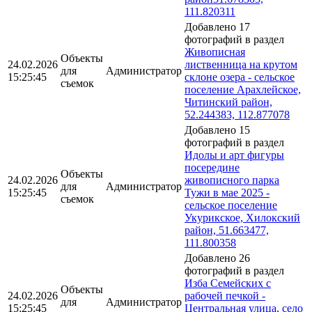
111.820311
Добавлено 17
фотографий в раздел
Живописная
Объекты
24.02.2026
лиственница на крутом
для
Администратор
15:25:45
склоне озера - сельское
съемок
поселение Арахлейское,
Читинский район,
52.244383, 112.877078
Добавлено 15
фотографий в раздел
Идолы и арт фигуры
посередине
Объекты
24.02.2026
живописного парка
для
Администратор
15:25:45
Тужи в мае 2025 -
съемок
сельское поселение
Укурикское, Хилокский
район, 51.663477,
111.800358
Добавлено 26
фотографий в раздел
Изба Семейских с
Объекты
24.02.2026
рабочей печкой -
для
Администратор
15:25:45
Центральная улица, село