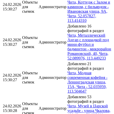
Объекты
Чита, Коттедж с Залом и
24.02.2026
для
Администратор
камином, с бильярдом -
15:30:27
съемок
Ивановская улица, 9А,
Чита, 52.057827,
113.414310
Добавлено 16
фотографий в раздел
Чита, Металлический
Объекты
24.02.2026
Ангар с площадкой под
для
Администратор
15:30:27
мини-футбол и
съемок
бадминтон - микрорайон
Романовский, 40, Чита,
52.089976, 113.449233
Добавлено 21
фотографий в раздел
Объекты
Чита, Модная
24.02.2026
для
Администратор
современная кофейня -
15:30:27
съемок
Ленинградская улица,
15А, Чита - 52.035959,
113.504647
Добавлено 53
фотографий в раздел
Объекты
24.02.2026
Чита, Музей в Царской
для
Администратор
15:30:28
усадьбе - улица Чкалова,
съемок