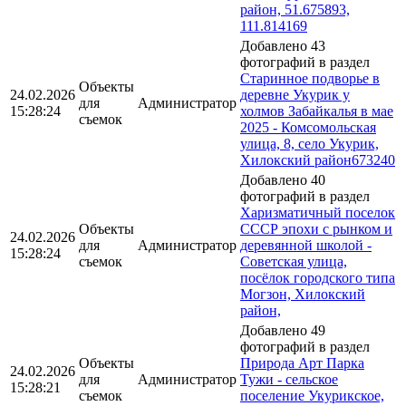
район, 51.675893,
111.814169
Добавлено 43
фотографий в раздел
Старинное подворье в
Объекты
24.02.2026
деревне Укурик у
для
Администратор
15:28:24
холмов Забайкалья в мае
съемок
2025 - Комсомольская
улица, 8, село Укурик,
Хилокский район673240
Добавлено 40
фотографий в раздел
Харизматичный поселок
Объекты
СССР эпохи с рынком и
24.02.2026
для
Администратор
деревянной школой -
15:28:24
съемок
Советская улица,
посёлок городского типа
Могзон, Хилокский
район,
Добавлено 49
фотографий в раздел
Объекты
Природа Арт Парка
24.02.2026
для
Администратор
Тужи - сельское
15:28:21
съемок
поселение Укурикское,