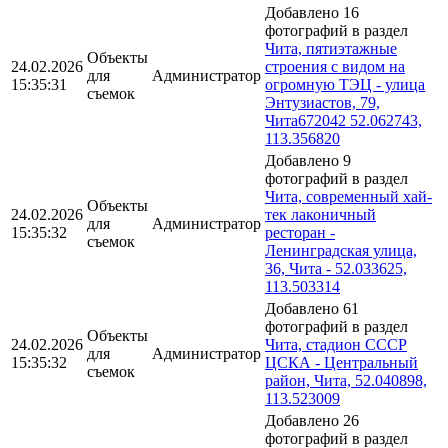
Добавлено 16
фотографий в раздел
Чита, пятиэтажные
Объекты
24.02.2026
строения с видом на
для
Администратор
15:35:31
огромную ТЭЦ - улица
съемок
Энтузиастов, 79,
Чита672042 52.062743,
113.356820
Добавлено 9
фотографий в раздел
Чита, современный хай-
Объекты
24.02.2026
тек лаконичный
для
Администратор
15:35:32
ресторан -
съемок
Ленинградская улица,
36, Чита - 52.033625,
113.503314
Добавлено 61
фотографий в раздел
Объекты
24.02.2026
Чита, стадион СССР
для
Администратор
15:35:32
ЦСКА - Центральный
съемок
район, Чита, 52.040898,
113.523009
Добавлено 26
фотографий в раздел