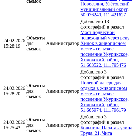
съемок
Новосалия, Улётовский
муниципальный округ,
50.976249, 111.421627
Добавлено 13
фотографий в раздел
Мост подвесной
Объекты
пешеходный через реку
24.02.2026
для
Администратор
Хилок в живописном
15:28:19
съемок
месте - сельское
поселение Укурикское,
Хилокский район,
51.663522, 111.795476
Добавлено 3
фотографий в раздел
Полевой лагерь для
Объекты
24.02.2026
отдыха в живописном
для
Администратор
15:28:20
месте - сельское
съемок
поселение Укурикское,
Хилокский район,
51.665974, 111.796179
Добавлено 3
Объекты
24.02.2026
фотографий в раздел
для
Администратор
15:25:43
Больница Палата - улица
съемок
Труда, 21, Чита