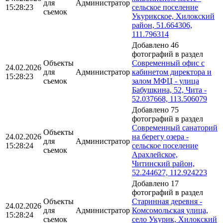
для
Администратор
15:28:23
сельское поселение
съемок
Укурикское, Хилокский
район, 51.664306,
111.796314
Добавлено 46
фотографий в раздел
Объекты
Современный офис с
24.02.2026
для
Администратор
кабинетом директора и
15:28:23
съемок
залом МФЦ - улица
Бабушкина, 52, Чита -
52.037668, 113.506079
Добавлено 75
фотографий в раздел
Современный санаторий
Объекты
24.02.2026
на берегу озера -
для
Администратор
15:28:24
сельское поселение
съемок
Арахлейское,
Читинский район,
52.244627, 112.924223
Добавлено 17
фотографий в раздел
Объекты
Старинная деревня -
24.02.2026
для
Администратор
Комсомольская улица,
15:28:24
съемок
село Укурик, Хилокский