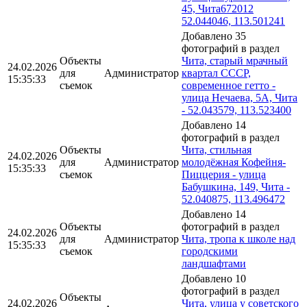
45, Чита672012
52.044046, 113.501241
Добавлено 35
фотографий в раздел
Объекты
Чита, старый мрачный
24.02.2026
для
Администратор
квартал СССР,
15:35:33
съемок
современное гетто -
улица Нечаева, 5А, Чита
- 52.043579, 113.523400
Добавлено 14
фотографий в раздел
Объекты
Чита, стильная
24.02.2026
для
Администратор
молодёжная Кофейня-
15:35:33
съемок
Пиццерия - улица
Бабушкина, 149, Чита -
52.040875, 113.496472
Добавлено 14
Объекты
фотографий в раздел
24.02.2026
для
Администратор
Чита, тропа к школе над
15:35:33
съемок
городскими
ландшафтами
Добавлено 10
фотографий в раздел
Объекты
24.02.2026
Чита, улица у советского