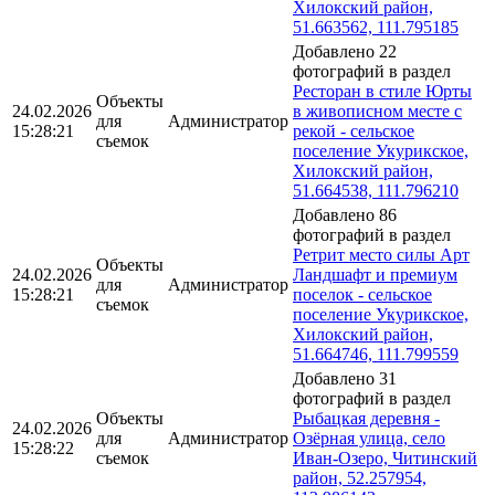
Хилокский район,
51.663562, 111.795185
Добавлено 22
фотографий в раздел
Ресторан в стиле Юрты
Объекты
24.02.2026
в живописном месте с
для
Администратор
15:28:21
рекой - сельское
съемок
поселение Укурикское,
Хилокский район,
51.664538, 111.796210
Добавлено 86
фотографий в раздел
Ретрит место силы Арт
Объекты
24.02.2026
Ландшафт и премиум
для
Администратор
15:28:21
поселок - сельское
съемок
поселение Укурикское,
Хилокский район,
51.664746, 111.799559
Добавлено 31
фотографий в раздел
Объекты
Рыбацкая деревня -
24.02.2026
для
Администратор
Озёрная улица, село
15:28:22
съемок
Иван-Озеро, Читинский
район, 52.257954,