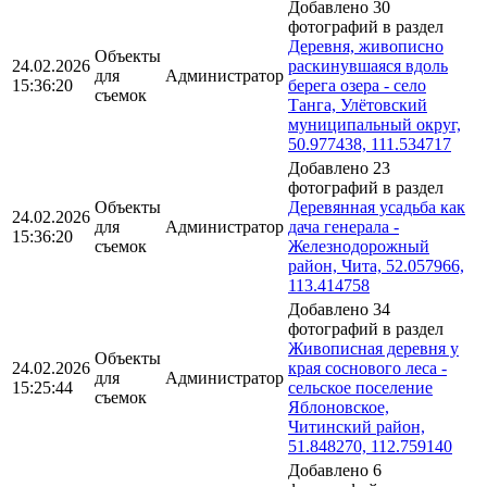
Добавлено 30
фотографий в раздел
Деревня, живописно
Объекты
24.02.2026
раскинувшаяся вдоль
для
Администратор
15:36:20
берега озера - село
съемок
Танга, Улётовский
муниципальный округ,
50.977438, 111.534717
Добавлено 23
фотографий в раздел
Объекты
Деревянная усадьба как
24.02.2026
для
Администратор
дача генерала -
15:36:20
съемок
Железнодорожный
район, Чита, 52.057966,
113.414758
Добавлено 34
фотографий в раздел
Живописная деревня у
Объекты
24.02.2026
края соснового леса -
для
Администратор
15:25:44
сельское поселение
съемок
Яблоновское,
Читинский район,
51.848270, 112.759140
Добавлено 6