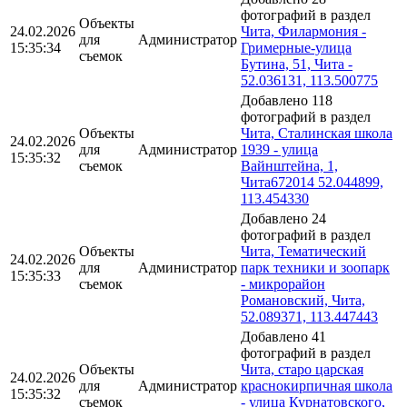
фотографий в раздел
Объекты
24.02.2026
Чита, Филармония -
для
Администратор
15:35:34
Гримерные-улица
съемок
Бутина, 51, Чита -
52.036131, 113.500775
Добавлено 118
фотографий в раздел
Объекты
Чита, Сталинская школа
24.02.2026
для
Администратор
1939 - улица
15:35:32
съемок
Вайнштейна, 1,
Чита672014 52.044899,
113.454330
Добавлено 24
фотографий в раздел
Объекты
Чита, Тематический
24.02.2026
для
Администратор
парк техники и зоопарк
15:35:33
съемок
- микрорайон
Романовский, Чита,
52.089371, 113.447443
Добавлено 41
фотографий в раздел
Объекты
Чита, старо царская
24.02.2026
для
Администратор
краснокирпичная школа
15:35:32
съемок
- улица Курнатовского,