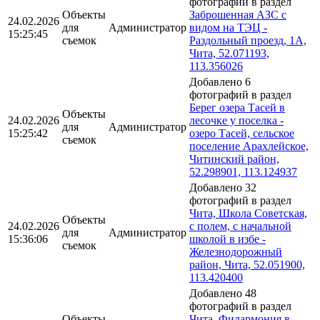
фотографий в раздел
Объекты
Заброшенная АЗС с
24.02.2026
для
Администратор
видом на ТЭЦ -
15:25:45
съемок
Раздольный проезд, 1А,
Чита, 52.071193,
113.356026
Добавлено 6
фотографий в раздел
Берег озера Тасей в
Объекты
24.02.2026
лесочке у поселка -
для
Администратор
15:25:42
озеро Тасей, сельское
съемок
поселение Арахлейское,
Читинский район,
52.298901, 113.124937
Добавлено 32
фотографий в раздел
Чита, Школа Советская,
Объекты
24.02.2026
с полем, с начальной
для
Администратор
15:36:06
школой в избе -
съемок
Железнодорожный
район, Чита, 52.051900,
113.420400
Добавлено 48
фотографий в раздел
Объекты
Чита, Филармония в