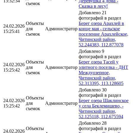
13:32:34
Деревушка 4 дома -
съемок
Сказка в лесу!
Добавлено 21
фотографий в раздел
Объекты
Берег озера Арахлей в
24.02.2026
для
Администратор
конце мая - сельское
15:25:41
съемок
поселение Арахлейское,
Читинский район,
52.244383, 112.877078
Добавлено 9
фотографий в раздел
Объекты
Берег озера Тасей у
24.02.2026
для
Администратор
элитного поселка - ДНТ
15:25:42
съемок
Междуозерное,
Читинский район,
52.313395, 113.128605
Добавлено 30
фотографий в раздел
Объекты
24.02.2026
Берег озера Шаклинское
для
Администратор
15:25:42
у села Беклемишево, -
съемок
Читинский район,
52.125118, 112.675594
Добавлено 28
Объекты
фотографий в раздел
24.02.2026