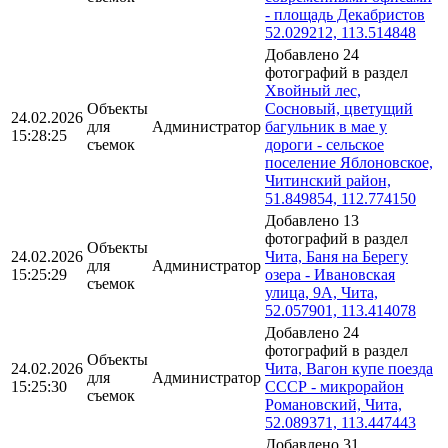
- площадь Декабристов
52.029212, 113.514848
Добавлено 24
фотографий в раздел
Хвойный лес,
Объекты
Сосновый, цветущий
24.02.2026
для
Администратор
багульник в мае у
15:28:25
съемок
дороги - сельское
поселение Яблоновское,
Читинский район,
51.849854, 112.774150
Добавлено 13
фотографий в раздел
Объекты
24.02.2026
Чита, Баня на Берегу
для
Администратор
15:25:29
озера - Ивановская
съемок
улица, 9А, Чита,
52.057901, 113.414078
Добавлено 24
фотографий в раздел
Объекты
24.02.2026
Чита, Вагон купе поезда
для
Администратор
15:25:30
СССР - микрорайон
съемок
Романовский, Чита,
52.089371, 113.447443
Добавлено 31