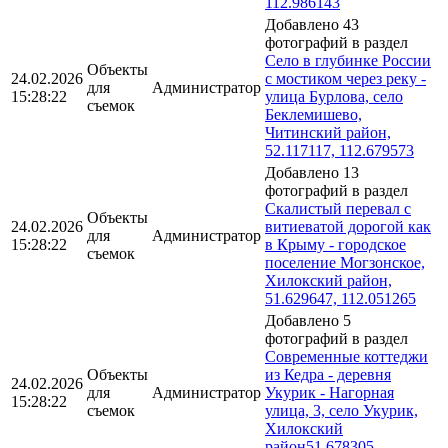
112.986143
Добавлено 43
фотографий в раздел
Село в глубинке России
Объекты
24.02.2026
с мостиком через реку -
для
Администратор
15:28:22
улица Бурлова, село
съемок
Беклемишево,
Читинский район,
52.117117, 112.679573
Добавлено 13
фотографий в раздел
Скалистый перевал с
Объекты
24.02.2026
витиеватой дорогой как
для
Администратор
15:28:22
в Крыму - городское
съемок
поселение Могзонское,
Хилокский район,
51.629647, 112.051265
Добавлено 5
фотографий в раздел
Современные коттеджи
Объекты
из Кедра - деревня
24.02.2026
для
Администратор
Укурик - Нагорная
15:28:22
съемок
улица, 3, село Укурик,
Хилокский
район51.678305,