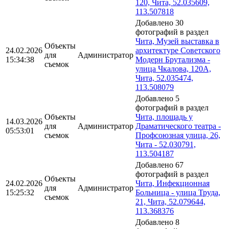
120, Чита, 52.035609,
113.507818
Добавлено 30
фотографий в раздел
Чита, Музей выставка в
Объекты
24.02.2026
архитектуре Советского
для
Администратор
15:34:38
Модерн Брутализма -
съемок
улица Чкалова, 120А,
Чита, 52.035474,
113.508079
Добавлено 5
фотографий в раздел
Объекты
Чита, площадь у
14.03.2026
для
Администратор
Драматического театра -
05:53:01
съемок
Профсоюзная улица, 26,
Чита - 52.030791,
113.504187
Добавлено 67
фотографий в раздел
Объекты
24.02.2026
Чита, Инфекционная
для
Администратор
15:25:32
Больница - улица Труда,
съемок
21, Чита, 52.079644,
113.368376
Добавлено 8