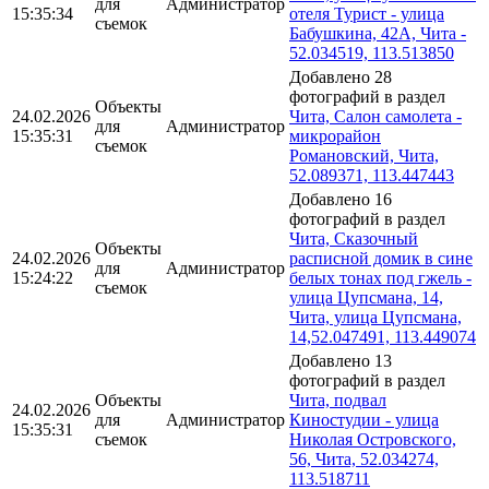
для
Администратор
15:35:34
отеля Турист - улица
съемок
Бабушкина, 42А, Чита -
52.034519, 113.513850
Добавлено 28
фотографий в раздел
Объекты
24.02.2026
Чита, Салон самолета -
для
Администратор
15:35:31
микрорайон
съемок
Романовский, Чита,
52.089371, 113.447443
Добавлено 16
фотографий в раздел
Чита, Сказочный
Объекты
24.02.2026
расписной домик в сине
для
Администратор
15:24:22
белых тонах под гжель -
съемок
улица Цупсмана, 14,
Чита, улица Цупсмана,
14,52.047491, 113.449074
Добавлено 13
фотографий в раздел
Объекты
Чита, подвал
24.02.2026
для
Администратор
Киностудии - улица
15:35:31
съемок
Николая Островского,
56, Чита, 52.034274,
113.518711