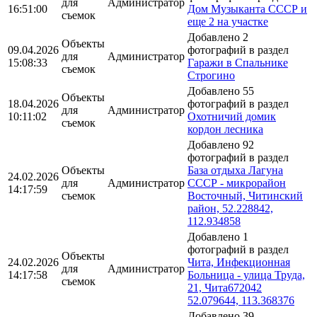
для
Администратор
16:51:00
Дом Музыканта СССР и
съемок
еще 2 на участке
Добавлено 2
Объекты
09.04.2026
фотографий в раздел
для
Администратор
15:08:33
Гаражи в Спальнике
съемок
Строгино
Добавлено 55
Объекты
18.04.2026
фотографий в раздел
для
Администратор
10:11:02
Охотничий домик
съемок
кордон лесника
Добавлено 92
фотографий в раздел
Объекты
База отдыха Лагуна
24.02.2026
для
Администратор
СССР - микрорайон
14:17:59
съемок
Восточный, Читинский
район, 52.228842,
112.934858
Добавлено 1
фотографий в раздел
Объекты
24.02.2026
Чита, Инфекционная
для
Администратор
14:17:58
Больница - улица Труда,
съемок
21, Чита672042
52.079644, 113.368376
Добавлено 39