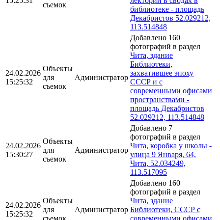
15:25:31
лекторий в сводах в
съемок
библиотеке - площадь
Декабристов 52.029212,
113.514848
Добавлено 160
фотографий в раздел
Чита, здание
Библиотеки,
Объекты
24.02.2026
захватившее эпоху
для
Администратор
15:25:32
СССР и с
съемок
современными офисами
пространствами -
площадь Декабристов
52.029212, 113.514848
Добавлено 7
фотографий в раздел
Объекты
24.02.2026
Чита, коробка у школы -
для
Администратор
15:30:27
улица 9 Января, 64,
съемок
Чита, 52.034249,
113.517095
Добавлено 160
фотографий в раздел
Объекты
Чита, здание
24.02.2026
для
Администратор
Библиотеки, СССР с
15:25:32
съемок
современными офисами