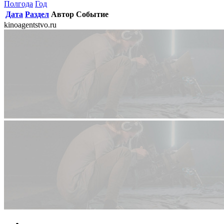
Полгода
Год
Дата
Раздел
Автор
Событие
kinoagentstvo.ru