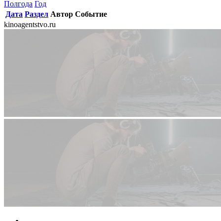
Полгода
Год
Дата
Раздел
Автор
Событие
kinoagentstvo.ru