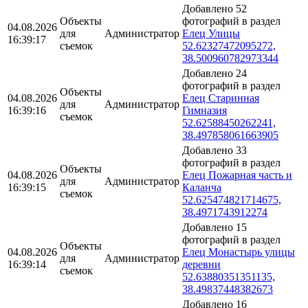
Добавлено 52
Объекты
фотографий в раздел
04.08.2026
для
Администратор
Елец Улицы
16:39:17
съемок
52.62327472095272,
38.500960782973344
Добавлено 24
фотографий в раздел
Объекты
04.08.2026
Елец Старинная
для
Администратор
16:39:16
Гимназия
съемок
52.62588450262241,
38.497858061663905
Добавлено 33
фотографий в раздел
Объекты
04.08.2026
Елец Пожарная часть и
для
Администратор
16:39:15
Каланча
съемок
52.625474821714675,
38.4971743912274
Добавлено 15
фотографий в раздел
Объекты
04.08.2026
Елец Монастырь улицы
для
Администратор
16:39:14
деревни
съемок
52.63880351351135,
38.49837448382673
Добавлено 16