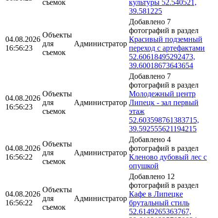
съемок
культуры 52.540521,
39.581225
Добавлено 7
фотографий в раздел
Объекты
04.08.2026
Красивый подземный
для
Администратор
16:56:23
переход с артефактами
съемок
52.60618495292473,
39.60018673643654
Добавлено 7
фотографий в раздел
Объекты
Молодежный центр
04.08.2026
для
Администратор
Липецк - зал первый
16:56:23
съемок
этаж
52.603598761383715,
39.592555621194215
Добавлено 4
Объекты
04.08.2026
фотографий в раздел
для
Администратор
16:56:22
Кленово дубовый лес с
съемок
опушкой
Добавлено 12
фотографий в раздел
Объекты
04.08.2026
Кафе в Липецке
для
Администратор
16:56:22
брутальный стиль
съемок
52.6149265363767,