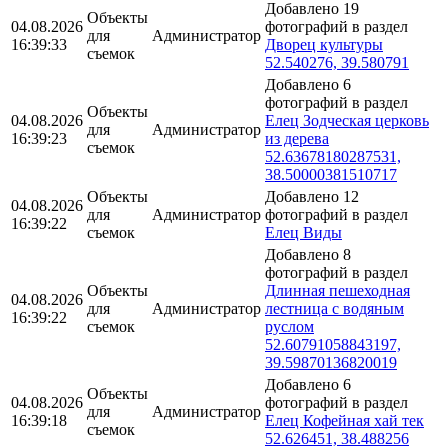
Добавлено 19
Объекты
04.08.2026
фотографий в раздел
для
Администратор
16:39:33
Дворец культуры
съемок
52.540276, 39.580791
Добавлено 6
фотографий в раздел
Объекты
04.08.2026
Елец Зодческая церковь
для
Администратор
16:39:23
из дерева
съемок
52.63678180287531,
38.50000381510717
Объекты
Добавлено 12
04.08.2026
для
Администратор
фотографий в раздел
16:39:22
съемок
Елец Виды
Добавлено 8
фотографий в раздел
Объекты
Длинная пешеходная
04.08.2026
для
Администратор
лестница с водяным
16:39:22
съемок
руслом
52.60791058843197,
39.59870136820019
Добавлено 6
Объекты
04.08.2026
фотографий в раздел
для
Администратор
16:39:18
Елец Кофейная хай тек
съемок
52.626451, 38.488256