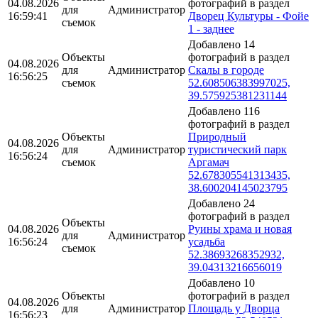
04.08.2026
фотографий в раздел
для
Администратор
16:59:41
Дворец Культуры - Фойе
съемок
1 - заднее
Добавлено 14
Объекты
фотографий в раздел
04.08.2026
для
Администратор
Скалы в городе
16:56:25
съемок
52.608506383997025,
39.575925381231144
Добавлено 116
фотографий в раздел
Объекты
Природный
04.08.2026
для
Администратор
туристический парк
16:56:24
съемок
Аргамач
52.678305541313435,
38.600204145023795
Добавлено 24
фотографий в раздел
Объекты
04.08.2026
Руины храма и новая
для
Администратор
16:56:24
усадьба
съемок
52.38693268352932,
39.04313216656019
Добавлено 10
Объекты
фотографий в раздел
04.08.2026
для
Администратор
Площадь у Дворца
16:56:23