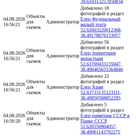
39.610313257850834
Добавлено 18
фотографий в раздел
Объекты
04.08.2026
Елец Федеральный
для
Администратор
16:56:21
малый театр
съемок
52.62663220012368,
38.49178076153957
Добавлено 56
фотографий в раздел
Объекты
04.08.2026
Елец территория
для
Администратор
16:56:21
монастыря
съемок
52.63769433135047,
38.498465655364846
Добавлено 22
Объекты
фотографий в раздел
04.08.2026
для
Администратор
Елец Храм
16:56:21
съемок
52.63733135123111,
38.49850588852295
Добавлено 5
фотографий в раздел
Объекты
04.08.2026
Елец памятник СССР в
для
Администратор
16:56:20
Парке СССР
съемок
52.626550904057,
38.49061143792275