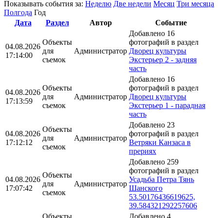
Показывать события за:
Неделю
Две недели
Месяц
Три месяца
Полгода
Год
Дата
Раздел
Автор
Событие
Добавлено 16
Объекты
фотографий в раздел
04.08.2026
для
Администратор
Дворец культуры
17:14:00
съемок
Экстерьер 2 - задняя
часть
Добавлено 16
Объекты
фотографий в раздел
04.08.2026
для
Администратор
Дворец культуры
17:13:59
съемок
Экстерьер 1 - парадная
часть
Добавлено 23
Объекты
04.08.2026
фотографий в раздел
для
Администратор
17:12:12
Ветряки Канзаса в
съемок
прериях
Добавлено 259
фотографий в раздел
Объекты
04.08.2026
Усадьба Петра Тянь
для
Администратор
17:07:42
Шанского
съемок
53.50176436619625,
39.584321292257606
Объекты
Добавлено 4