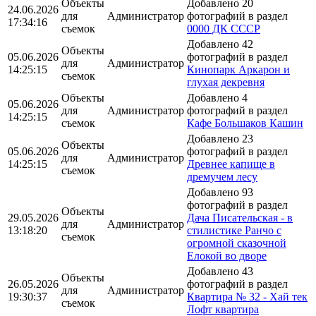
Объекты
Добавлено 20
24.06.2026
для
Администратор
фотографий в раздел
17:34:16
съемок
0000 ДК СССР
Добавлено 42
Объекты
05.06.2026
фотографий в раздел
для
Администратор
14:25:15
Кинопарк Аркарон и
съемок
глухая декревня
Объекты
Добавлено 4
05.06.2026
для
Администратор
фотографий в раздел
14:25:15
съемок
Кафе Большаков Кашин
Добавлено 23
Объекты
05.06.2026
фотографий в раздел
для
Администратор
14:25:15
Древнее капище в
съемок
дремучем лесу
Добавлено 93
фотографий в раздел
Объекты
29.05.2026
Дача Писательская - в
для
Администратор
13:18:20
стилистике Ранчо с
съемок
огромной сказочной
Елокой во дворе
Добавлено 43
Объекты
26.05.2026
фотографий в раздел
для
Администратор
19:30:37
Квартира № 32 - Хай тек
съемок
Лофт квартира