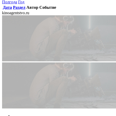
Полгода
Год
Дата
Раздел
Автор
Событие
kinoagentstvo.ru