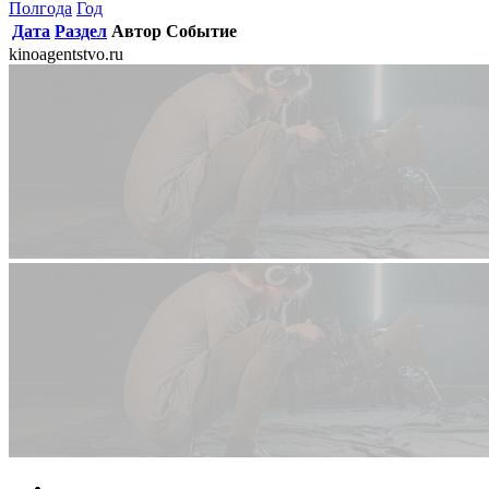
Полгода
Год
Дата
Раздел
Автор
Событие
kinoagentstvo.ru