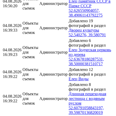
04.08.2026
Елец памятник СССР в
для
Администратор
16:56:20
Парке СССР
съемок
52.626550904057,
38.49061143792275
Добавлено 19
Объекты
04.08.2026
фотографий в раздел
для
Администратор
16:39:33
Дворец культуры
съемок
52.540276, 39.580791
Добавлено 6
фотографий в раздел
Объекты
04.08.2026
Елец Зодческая церковь
для
Администратор
16:39:23
из дерева
съемок
52.63678180287531,
38.50000381510717
Объекты
Добавлено 12
04.08.2026
для
Администратор
фотографий в раздел
16:39:22
съемок
Елец Виды
Добавлено 8
фотографий в раздел
Объекты
Длинная пешеходная
04.08.2026
для
Администратор
лестница с водяным
16:39:22
съемок
руслом
52.60791058843197,
39.59870136820019