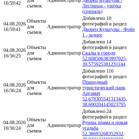
для
Администратор
Дворец Культуры -
16:59:42
съемок
Лестница - улитка
(спираль)
Добавлено 10
Объекты
04.08.2026
фотографий в раздел
для
Администратор
16:59:41
Дворец Культуры - Фойе
съемок
1 - заднее
Добавлено 14
Объекты
фотографий в раздел
04.08.2026
для
Администратор
Скалы в городе
16:56:25
съемок
52.608506383997025,
39.575925381231144
Добавлено 116
фотографий в раздел
Объекты
Природный
04.08.2026
для
Администратор
туристический парк
16:56:24
съемок
Аргамач
52.678305541313435,
38.600204145023795
Добавлено 24
фотографий в раздел
Объекты
04.08.2026
Руины храма и новая
для
Администратор
16:56:24
усадьба
съемок
52.38693268352932,