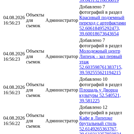
39.04313216656019
Добавлено 7
фотографий в раздел
Объекты
04.08.2026
Красивый подземный
для
Администратор
16:56:23
переход с артефактами
съемок
52.60618495292473,
39.60018673643654
Добавлено 7
фотографий в раздел
Объекты
Молодежный центр
04.08.2026
для
Администратор
Липецк - зал первый
16:56:23
съемок
этаж
52.603598761383715,
39.592555621194215
Добавлено 10
Объекты
фотографий в раздел
04.08.2026
для
Администратор
Площадь у Дворца
16:56:23
съемок
культуры 52.540521,
39.581225
Добавлено 12
фотографий в раздел
Объекты
04.08.2026
Кафе в Липецке
для
Администратор
16:56:22
брутальный стиль
съемок
52.6149265363767,