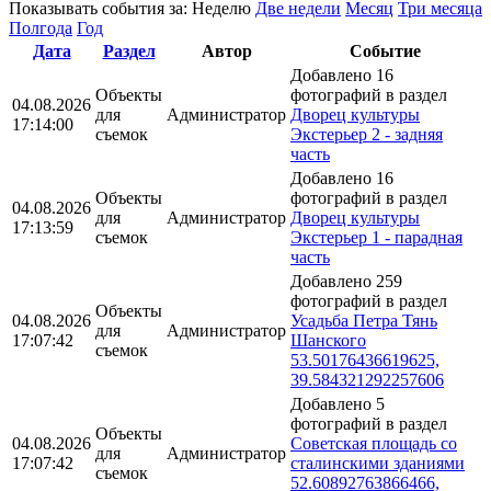
Показывать события за:
Неделю
Две недели
Месяц
Три месяца
Полгода
Год
Дата
Раздел
Автор
Событие
Добавлено 16
Объекты
фотографий в раздел
04.08.2026
для
Администратор
Дворец культуры
17:14:00
съемок
Экстерьер 2 - задняя
часть
Добавлено 16
Объекты
фотографий в раздел
04.08.2026
для
Администратор
Дворец культуры
17:13:59
съемок
Экстерьер 1 - парадная
часть
Добавлено 259
фотографий в раздел
Объекты
04.08.2026
Усадьба Петра Тянь
для
Администратор
17:07:42
Шанского
съемок
53.50176436619625,
39.584321292257606
Добавлено 5
фотографий в раздел
Объекты
04.08.2026
Советская площадь со
для
Администратор
17:07:42
сталинскими зданиями
съемок
52.60892763866466,