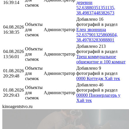
16:39:14
деревни
съемок
52.63880351351135,
38.49837448382673
Добавлено 16
Объекты
фотографий в раздел
04.08.2026
для
Администратор
Елец звонница
16:38:35
съемок
52.637901325860604,
38.49783283088801
Добавлено 213
Объекты
04.08.2026
фотографий в раздел
для
Администратор
13:56:01
Треш коммунальное
съемок
общежитие и 100 комнат
Объекты
Добавлено 9
01.08.2026
для
Администратор
фотографий в раздел
20:29:48
съемок
0000 Коттедж Хай тек
Добавлено 46
Объекты
01.08.2026
фотографий в раздел
для
Администратор
20:29:43
00000 Пионерлагерь у
съемок
Хай тек
kinoagentstvo.ru