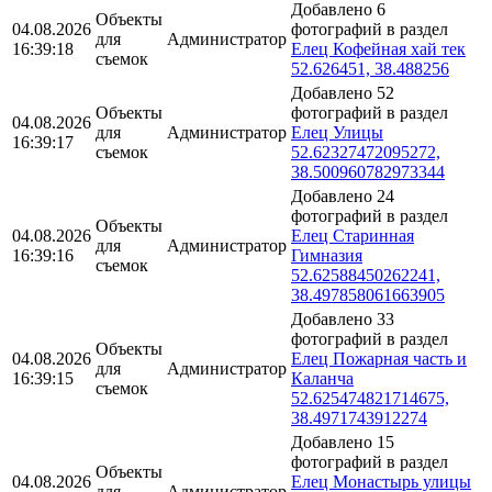
Добавлено 6
Объекты
04.08.2026
фотографий в раздел
для
Администратор
16:39:18
Елец Кофейная хай тек
съемок
52.626451, 38.488256
Добавлено 52
Объекты
фотографий в раздел
04.08.2026
для
Администратор
Елец Улицы
16:39:17
съемок
52.62327472095272,
38.500960782973344
Добавлено 24
фотографий в раздел
Объекты
04.08.2026
Елец Старинная
для
Администратор
16:39:16
Гимназия
съемок
52.62588450262241,
38.497858061663905
Добавлено 33
фотографий в раздел
Объекты
04.08.2026
Елец Пожарная часть и
для
Администратор
16:39:15
Каланча
съемок
52.625474821714675,
38.4971743912274
Добавлено 15
фотографий в раздел
Объекты
04.08.2026
Елец Монастырь улицы
для
Администратор