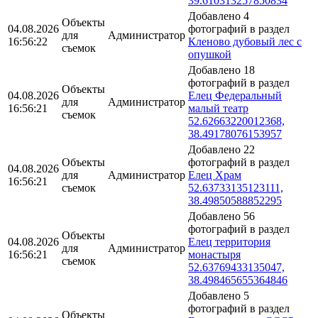
39.610313257850834
Добавлено 4
Объекты
04.08.2026
фотографий в раздел
для
Администратор
16:56:22
Кленово дубовый лес с
съемок
опушкой
Добавлено 18
фотографий в раздел
Объекты
04.08.2026
Елец Федеральный
для
Администратор
16:56:21
малый театр
съемок
52.62663220012368,
38.49178076153957
Добавлено 22
Объекты
фотографий в раздел
04.08.2026
для
Администратор
Елец Храм
16:56:21
съемок
52.63733135123111,
38.49850588852295
Добавлено 56
фотографий в раздел
Объекты
04.08.2026
Елец территория
для
Администратор
16:56:21
монастыря
съемок
52.63769433135047,
38.498465655364846
Добавлено 5
фотографий в раздел
Объекты