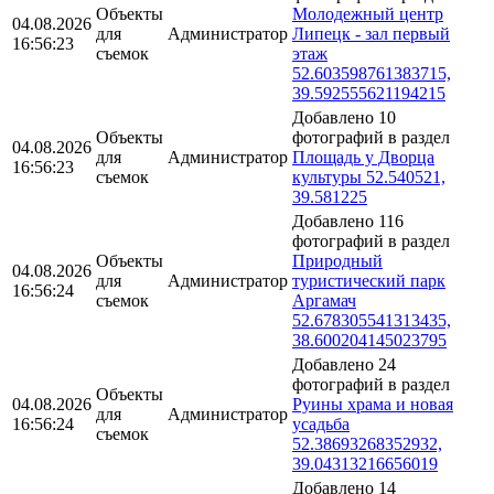
Объекты
Молодежный центр
04.08.2026
для
Администратор
Липецк - зал первый
16:56:23
съемок
этаж
52.603598761383715,
39.592555621194215
Добавлено 10
Объекты
фотографий в раздел
04.08.2026
для
Администратор
Площадь у Дворца
16:56:23
съемок
культуры 52.540521,
39.581225
Добавлено 116
фотографий в раздел
Объекты
Природный
04.08.2026
для
Администратор
туристический парк
16:56:24
съемок
Аргамач
52.678305541313435,
38.600204145023795
Добавлено 24
фотографий в раздел
Объекты
04.08.2026
Руины храма и новая
для
Администратор
16:56:24
усадьба
съемок
52.38693268352932,
39.04313216656019
Добавлено 14