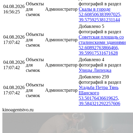
Объекты
фотографий в раздел
04.08.2026
для
Администратор
Скалы в городе
16:56:25
съемок
52.608506383997025,
39.575925381231144
Добавлено 5
фотографий в раздел
Объекты
04.08.2026
Советская площадь со
для
Администратор
17:07:42
сталинскими зданиями
съемок
52.60892763866466,
39.59917531671628
Объекты
Добавлено 4
04.08.2026
для
Администратор
фотографий в раздел
17:07:42
съемок
Улицы Липецка
Добавлено 259
фотографий в раздел
Объекты
04.08.2026
Усадьба Петра Тянь
для
Администратор
17:07:42
Шанского
съемок
53.50176436619625,
39.584321292257606
kinoagentstvo.ru