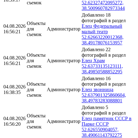
съемок
52.62327472095272,
38.500960782973344
Добавлено 18
фотографий в раздел
Объекты
04.08.2026
Елец Федеральный
для
Администратор
16:56:21
малый театр
съемок
52.62663220012368,
38.49178076153957
Добавлено 22
Объекты
фотографий в раздел
04.08.2026
для
Администратор
Елец Храм
16:56:21
съемок
52.63733135123111,
38.49850588852295
Добавлено 16
Объекты
фотографий в раздел
04.08.2026
для
Администратор
Елец звонница
16:38:35
съемок
52.637901325860604,
38.49783283088801
Добавлено 5
фотографий в раздел
Объекты
04.08.2026
Елец памятник СССР в
для
Администратор
16:56:20
Парке СССР
съемок
52.626550904057,
38.49061143792275