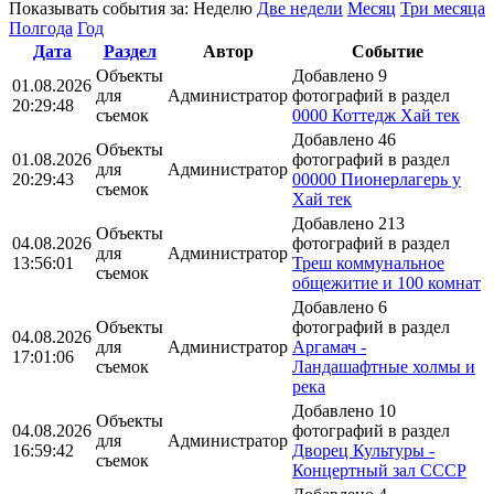
Показывать события за:
Неделю
Две недели
Месяц
Три месяца
Полгода
Год
Дата
Раздел
Автор
Событие
Объекты
Добавлено 9
01.08.2026
для
Администратор
фотографий в раздел
20:29:48
съемок
0000 Коттедж Хай тек
Добавлено 46
Объекты
01.08.2026
фотографий в раздел
для
Администратор
20:29:43
00000 Пионерлагерь у
съемок
Хай тек
Добавлено 213
Объекты
04.08.2026
фотографий в раздел
для
Администратор
13:56:01
Треш коммунальное
съемок
общежитие и 100 комнат
Добавлено 6
Объекты
фотографий в раздел
04.08.2026
для
Администратор
Аргамач -
17:01:06
съемок
Ландашафтные холмы и
река
Добавлено 10
Объекты
04.08.2026
фотографий в раздел
для
Администратор
16:59:42
Дворец Культуры -
съемок
Концертный зал СССР