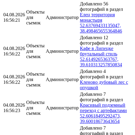
Добавлено 56
фотографий в раздел
Объекты
04.08.2026
Елец территория
для
Администратор
16:56:21
монастыря
съемок
52.63769433135047,
38.498465655364846
Добавлено 12
фотографий в раздел
Объекты
04.08.2026
Кафе в Липецке
для
Администратор
16:56:22
брутальный стиль
съемок
52.6149265363767,
39.610313257850834
Добавлено 4
Объекты
04.08.2026
фотографий в раздел
для
Администратор
16:56:22
Кленово дубовый лес с
съемок
опушкой
Добавлено 7
фотографий в раздел
Объекты
04.08.2026
Красивый подземный
для
Администратор
16:56:23
переход с артефактами
съемок
52.60618495292473,
39.60018673643654
Добавлено 7
фотографий в раздел