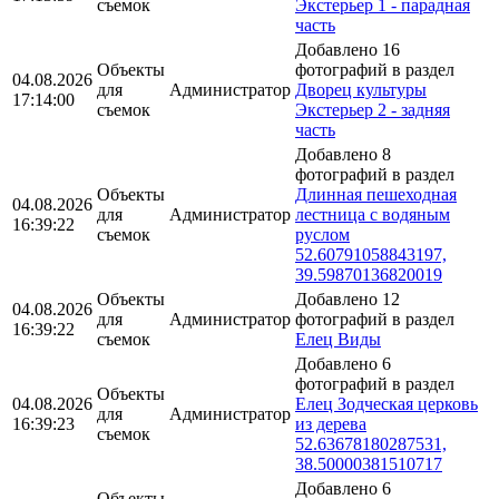
съемок
Экстерьер 1 - парадная
часть
Добавлено 16
Объекты
фотографий в раздел
04.08.2026
для
Администратор
Дворец культуры
17:14:00
съемок
Экстерьер 2 - задняя
часть
Добавлено 8
фотографий в раздел
Объекты
Длинная пешеходная
04.08.2026
для
Администратор
лестница с водяным
16:39:22
съемок
руслом
52.60791058843197,
39.59870136820019
Объекты
Добавлено 12
04.08.2026
для
Администратор
фотографий в раздел
16:39:22
съемок
Елец Виды
Добавлено 6
фотографий в раздел
Объекты
04.08.2026
Елец Зодческая церковь
для
Администратор
16:39:23
из дерева
съемок
52.63678180287531,
38.50000381510717
Добавлено 6
Объекты