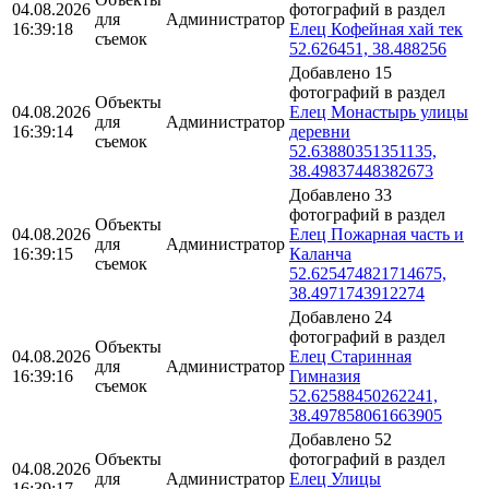
04.08.2026
фотографий в раздел
для
Администратор
16:39:18
Елец Кофейная хай тек
съемок
52.626451, 38.488256
Добавлено 15
фотографий в раздел
Объекты
04.08.2026
Елец Монастырь улицы
для
Администратор
16:39:14
деревни
съемок
52.63880351351135,
38.49837448382673
Добавлено 33
фотографий в раздел
Объекты
04.08.2026
Елец Пожарная часть и
для
Администратор
16:39:15
Каланча
съемок
52.625474821714675,
38.4971743912274
Добавлено 24
фотографий в раздел
Объекты
04.08.2026
Елец Старинная
для
Администратор
16:39:16
Гимназия
съемок
52.62588450262241,
38.497858061663905
Добавлено 52
Объекты
фотографий в раздел
04.08.2026
для
Администратор
Елец Улицы
16:39:17