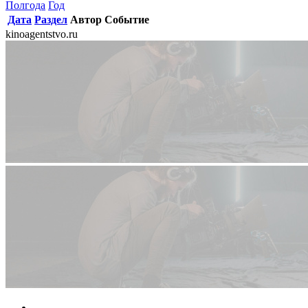
Полгода
Год
Дата
Раздел
Автор
Событие
kinoagentstvo.ru