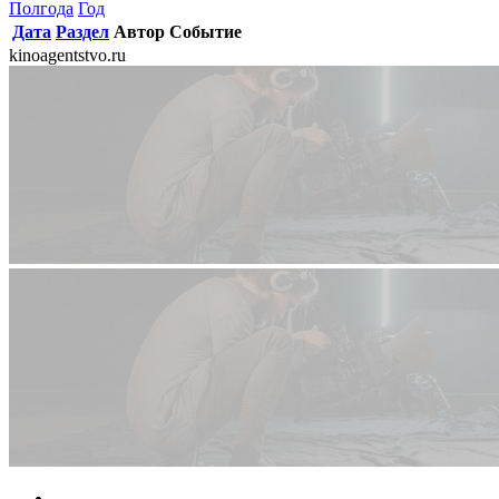
Полгода
Год
Дата
Раздел
Автор
Событие
kinoagentstvo.ru