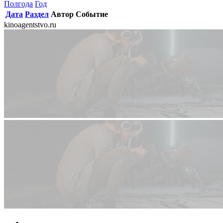
Полгода
Год
Дата
Раздел
Автор
Событие
kinoagentstvo.ru