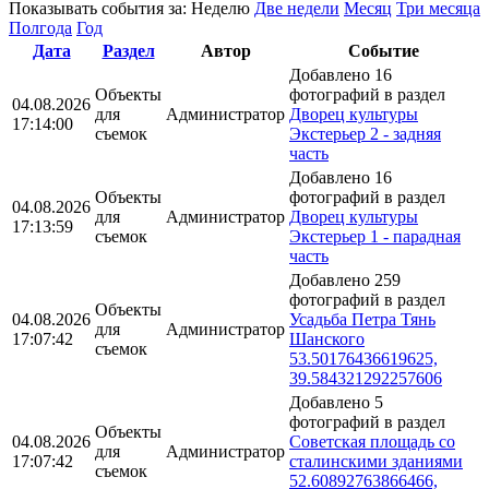
Показывать события за:
Неделю
Две недели
Месяц
Три месяца
Полгода
Год
Дата
Раздел
Автор
Событие
Добавлено 16
Объекты
фотографий в раздел
04.08.2026
для
Администратор
Дворец культуры
17:14:00
съемок
Экстерьер 2 - задняя
часть
Добавлено 16
Объекты
фотографий в раздел
04.08.2026
для
Администратор
Дворец культуры
17:13:59
съемок
Экстерьер 1 - парадная
часть
Добавлено 259
фотографий в раздел
Объекты
04.08.2026
Усадьба Петра Тянь
для
Администратор
17:07:42
Шанского
съемок
53.50176436619625,
39.584321292257606
Добавлено 5
фотографий в раздел
Объекты
04.08.2026
Советская площадь со
для
Администратор
17:07:42
сталинскими зданиями
съемок
52.60892763866466,