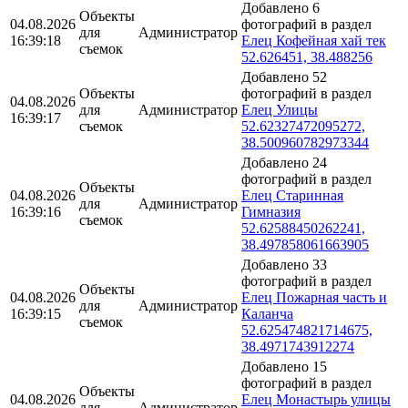
Добавлено 6
Объекты
04.08.2026
фотографий в раздел
для
Администратор
16:39:18
Елец Кофейная хай тек
съемок
52.626451, 38.488256
Добавлено 52
Объекты
фотографий в раздел
04.08.2026
для
Администратор
Елец Улицы
16:39:17
съемок
52.62327472095272,
38.500960782973344
Добавлено 24
фотографий в раздел
Объекты
04.08.2026
Елец Старинная
для
Администратор
16:39:16
Гимназия
съемок
52.62588450262241,
38.497858061663905
Добавлено 33
фотографий в раздел
Объекты
04.08.2026
Елец Пожарная часть и
для
Администратор
16:39:15
Каланча
съемок
52.625474821714675,
38.4971743912274
Добавлено 15
фотографий в раздел
Объекты
04.08.2026
Елец Монастырь улицы
для
Администратор