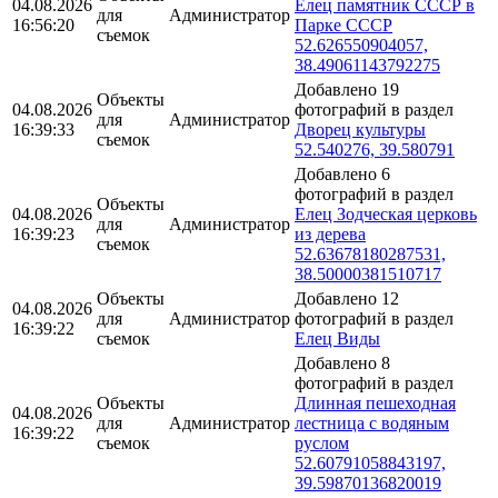
04.08.2026
Елец памятник СССР в
для
Администратор
16:56:20
Парке СССР
съемок
52.626550904057,
38.49061143792275
Добавлено 19
Объекты
04.08.2026
фотографий в раздел
для
Администратор
16:39:33
Дворец культуры
съемок
52.540276, 39.580791
Добавлено 6
фотографий в раздел
Объекты
04.08.2026
Елец Зодческая церковь
для
Администратор
16:39:23
из дерева
съемок
52.63678180287531,
38.50000381510717
Объекты
Добавлено 12
04.08.2026
для
Администратор
фотографий в раздел
16:39:22
съемок
Елец Виды
Добавлено 8
фотографий в раздел
Объекты
Длинная пешеходная
04.08.2026
для
Администратор
лестница с водяным
16:39:22
съемок
руслом
52.60791058843197,
39.59870136820019