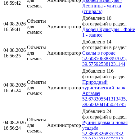
для
Администратор
Дворец Культуры -
16:59:42
съемок
Лестница - улитка
(спираль)
Добавлено 10
Объекты
04.08.2026
фотографий в раздел
для
Администратор
16:59:41
Дворец Культуры - Фойе
съемок
1 - заднее
Добавлено 14
Объекты
фотографий в раздел
04.08.2026
для
Администратор
Скалы в городе
16:56:25
съемок
52.608506383997025,
39.575925381231144
Добавлено 116
фотографий в раздел
Объекты
Природный
04.08.2026
для
Администратор
туристический парк
16:56:24
съемок
Аргамач
52.678305541313435,
38.600204145023795
Добавлено 24
фотографий в раздел
Объекты
04.08.2026
Руины храма и новая
для
Администратор
16:56:24
усадьба
съемок
52.38693268352932,