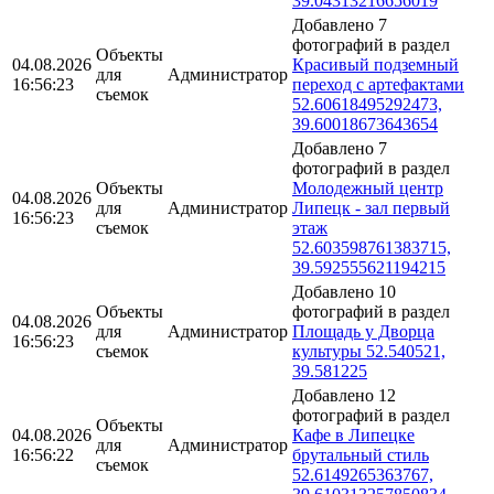
39.04313216656019
Добавлено 7
фотографий в раздел
Объекты
04.08.2026
Красивый подземный
для
Администратор
16:56:23
переход с артефактами
съемок
52.60618495292473,
39.60018673643654
Добавлено 7
фотографий в раздел
Объекты
Молодежный центр
04.08.2026
для
Администратор
Липецк - зал первый
16:56:23
съемок
этаж
52.603598761383715,
39.592555621194215
Добавлено 10
Объекты
фотографий в раздел
04.08.2026
для
Администратор
Площадь у Дворца
16:56:23
съемок
культуры 52.540521,
39.581225
Добавлено 12
фотографий в раздел
Объекты
04.08.2026
Кафе в Липецке
для
Администратор
16:56:22
брутальный стиль
съемок
52.6149265363767,