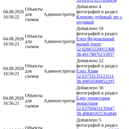
39.610313257850834
Добавлено 4
Объекты
04.08.2026
фотографий в раздел
для
Администратор
16:56:22
Кленово дубовый лес с
съемок
опушкой
Добавлено 18
фотографий в раздел
Объекты
04.08.2026
Елец Федеральный
для
Администратор
16:56:21
малый театр
съемок
52.62663220012368,
38.49178076153957
Добавлено 22
Объекты
фотографий в раздел
04.08.2026
для
Администратор
Елец Храм
16:56:21
съемок
52.63733135123111,
38.49850588852295
Добавлено 56
фотографий в раздел
Объекты
04.08.2026
Елец территория
для
Администратор
16:56:21
монастыря
съемок
52.63769433135047,
38.498465655364846
Добавлено 5
фотографий в раздел
Объекты