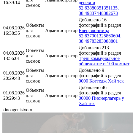
16:39:14
деревни
съемок
52.63880351351135,
38.49837448382673
Добавлено 16
Объекты
фотографий в раздел
04.08.2026
для
Администратор
Елец звонница
16:38:35
съемок
52.637901325860604,
38.49783283088801
Добавлено 213
Объекты
04.08.2026
фотографий в раздел
для
Администратор
13:56:01
Треш коммунальное
съемок
общежитие и 100 комнат
Объекты
Добавлено 9
01.08.2026
для
Администратор
фотографий в раздел
20:29:48
съемок
0000 Коттедж Хай тек
Добавлено 46
Объекты
01.08.2026
фотографий в раздел
для
Администратор
20:29:43
00000 Пионерлагерь у
съемок
Хай тек
kinoagentstvo.ru