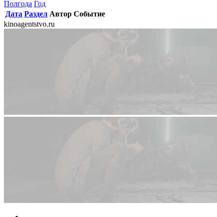
Полгода
Год
Дата
Раздел
Автор
Событие
kinoagentstvo.ru