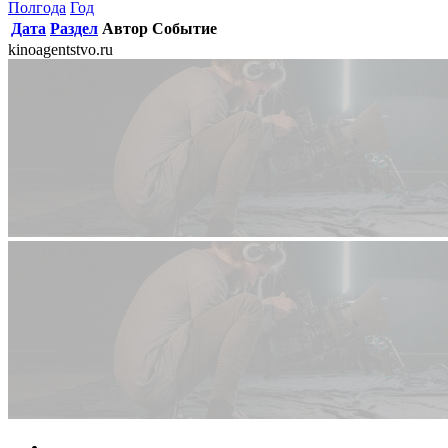
Полгода
Год
Дата
Раздел
Автор
Событие
kinoagentstvo.ru